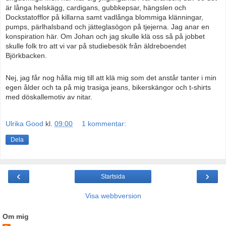
är långa helskägg, cardigans, gubbkepsar, hängslen och
Dockstatofflor på killarna samt vadlånga blommiga klänningar,
pumps, pärlhalsband och jätteglasögon på tjejerna. Jag anar en
konspiration här. Om Johan och jag skulle klä oss så på jobbet
skulle folk tro att vi var på studiebesök från äldreboendet
Björkbacken.
Nej, jag får nog hålla mig till att klä mig som det anstår tanter i min
egen ålder och ta på mig trasiga jeans, bikerskängor och t-shirts
med döskallemotiv av nitar.
Ulrika Good
kl.
09:00
1 kommentar:
Dela
‹
›
Startsida
Visa webbversion
Om mig