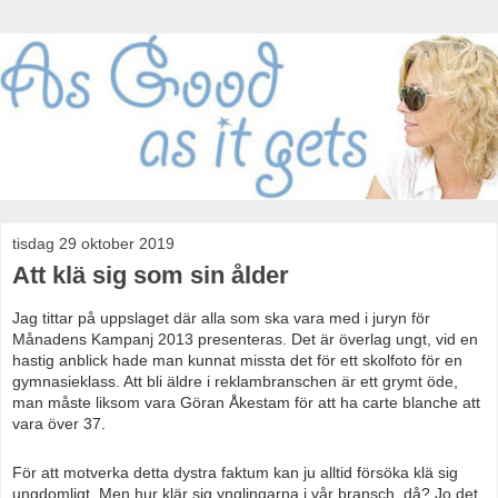
tisdag 29 oktober 2019
Att klä sig som sin ålder
Jag tittar på uppslaget där alla som ska vara med i juryn för
Månadens Kampanj 2013 presenteras. Det är överlag ungt, vid en
hastig anblick hade man kunnat missta det för ett skolfoto för en
gymnasieklass. Att bli äldre i reklambranschen är ett grymt öde,
man måste liksom vara Göran Åkestam för att ha carte blanche att
vara över 37.
För att motverka detta dystra faktum kan ju alltid försöka klä sig
ungdomligt. Men hur klär sig ynglingarna i vår bransch, då? Jo det