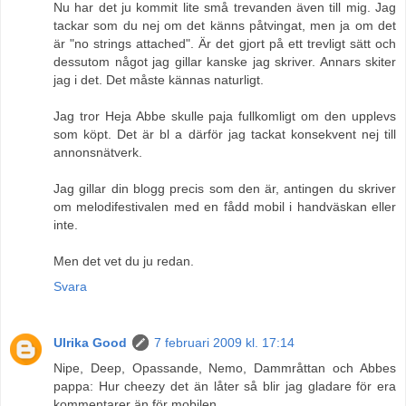
Nu har det ju kommit lite små trevanden även till mig. Jag
tackar som du nej om det känns påtvingat, men ja om det
är "no strings attached". Är det gjort på ett trevligt sätt och
dessutom något jag gillar kanske jag skriver. Annars skiter
jag i det. Det måste kännas naturligt.
Jag tror Heja Abbe skulle paja fullkomligt om den upplevs
som köpt. Det är bl a därför jag tackat konsekvent nej till
annonsnätverk.
Jag gillar din blogg precis som den är, antingen du skriver
om melodifestivalen med en fådd mobil i handväskan eller
inte.
Men det vet du ju redan.
Svara
Ulrika Good
7 februari 2009 kl. 17:14
Nipe, Deep, Opassande, Nemo, Dammråttan och Abbes
pappa: Hur cheezy det än låter så blir jag gladare för era
kommentarer än för mobilen.