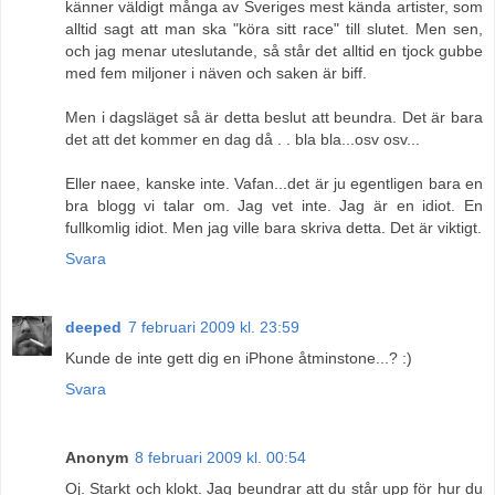
känner väldigt många av Sveriges mest kända artister, som
alltid sagt att man ska "köra sitt race" till slutet. Men sen,
och jag menar uteslutande, så står det alltid en tjock gubbe
med fem miljoner i näven och saken är biff.
Men i dagsläget så är detta beslut att beundra. Det är bara
det att det kommer en dag då . . bla bla...osv osv...
Eller naee, kanske inte. Vafan...det är ju egentligen bara en
bra blogg vi talar om. Jag vet inte. Jag är en idiot. En
fullkomlig idiot. Men jag ville bara skriva detta. Det är viktigt.
Svara
deeped
7 februari 2009 kl. 23:59
Kunde de inte gett dig en iPhone åtminstone...? :)
Svara
Anonym
8 februari 2009 kl. 00:54
Oj. Starkt och klokt. Jag beundrar att du står upp för hur du