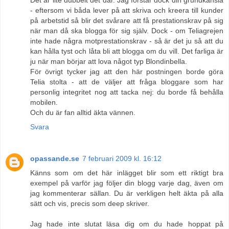
- eftersom vi båda lever på att skriva och kreera till kunder
på arbetstid så blir det svårare att få prestationskrav på sig
när man då ska blogga för sig själv. Dock - om Teliagrejen
inte hade några motprestationskrav - så är det ju så att du
kan hålla tyst och låta bli att blogga om du vill. Det farliga är
ju när man börjar att lova något typ Blondinbella.
För övrigt tycker jag att den här postningen borde göra
Telia stolta - att de väljer att fråga bloggare som har
personlig integritet nog att tacka nej: du borde få behålla
mobilen.
Och du är fan alltid äkta vännen.
Svara
opassande.se
7 februari 2009 kl. 16:12
Känns som om det här inlägget blir som ett riktigt bra
exempel på varför jag följer din blogg varje dag, även om
jag kommenterar sällan. Du är verkligen helt äkta på alla
sätt och vis, precis som deep skriver.
Jag hade inte slutat läsa dig om du hade hoppat på