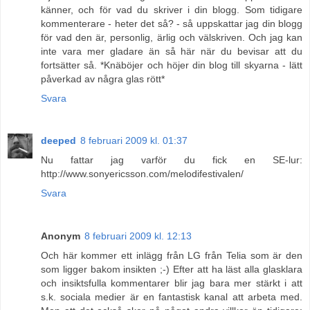
känner, och för vad du skriver i din blogg. Som tidigare
kommenterare - heter det så? - så uppskattar jag din blogg
för vad den är, personlig, ärlig och välskriven. Och jag kan
inte vara mer gladare än så här när du bevisar att du
fortsätter så. *Knäböjer och höjer din blog till skyarna - lätt
påverkad av några glas rött*
Svara
deeped
8 februari 2009 kl. 01:37
Nu fattar jag varför du fick en SE-lur:
http://www.sonyericsson.com/melodifestivalen/
Svara
Anonym
8 februari 2009 kl. 12:13
Och här kommer ett inlägg från LG från Telia som är den
som ligger bakom insikten ;-) Efter att ha läst alla glasklara
och insiktsfulla kommentarer blir jag bara mer stärkt i att
s.k. sociala medier är en fantastisk kanal att arbeta med.