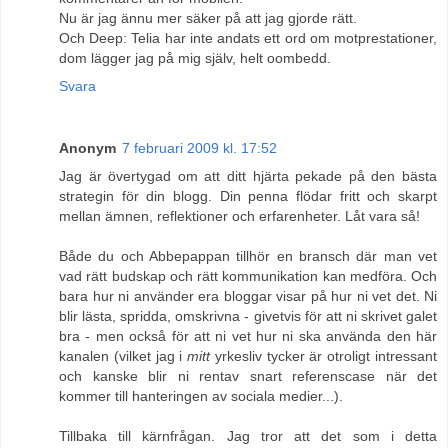
Nu är jag ännu mer säker på att jag gjorde rätt.
Och Deep: Telia har inte andats ett ord om motprestationer,
dom lägger jag på mig själv, helt oombedd.
Svara
Anonym
7 februari 2009 kl. 17:52
Jag är övertygad om att ditt hjärta pekade på den bästa
strategin för din blogg. Din penna flödar fritt och skarpt
mellan ämnen, reflektioner och erfarenheter. Låt vara så!
Både du och Abbepappan tillhör en bransch där man vet
vad rätt budskap och rätt kommunikation kan medföra. Och
bara hur ni använder era bloggar visar på hur ni vet det. Ni
blir lästa, spridda, omskrivna - givetvis för att ni skrivet galet
bra - men också för att ni vet hur ni ska använda den här
kanalen (vilket jag i
mitt
yrkesliv tycker är otroligt intressant
och kanske blir ni rentav snart referenscase när det
kommer till hanteringen av sociala medier...).
Tillbaka till kärnfrågan. Jag tror att det som i detta