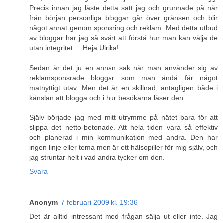
Precis innan jag läste detta satt jag och grunnade på när
från början personliga bloggar går över gränsen och blir
något annat genom sponsring och reklam. Med detta utbud
av bloggar har jag så svårt att förstå hur man kan välja de
utan integritet ... Heja Ulrika!
Sedan är det ju en annan sak när man använder sig av
reklamsponsrade bloggar som man ändå får något
matnyttigt utav. Men det är en skillnad, antagligen både i
känslan att blogga och i hur besökarna läser den.
Själv började jag med mitt utrymme på nätet bara för att
slippa det netto-betonade. Att hela tiden vara så effektiv
och planerad i min kommunikation med andra. Den har
ingen linje eller tema men är ett hälsopiller för mig själv, och
jag struntar helt i vad andra tycker om den.
Svara
Anonym
7 februari 2009 kl. 19:36
Det är alltid intressant med frågan sälja ut eller inte. Jag