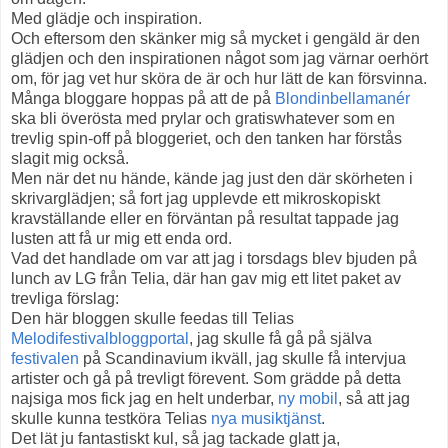
Med glädje och inspiration.
Och eftersom den skänker mig så mycket i gengäld är den
glädjen och den inspirationen något som jag värnar oerhört
om, för jag vet hur sköra de är och hur lätt de kan försvinna.
Många bloggare hoppas på att de på
Blondinbellamanér
ska bli överösta med prylar och gratiswhatever som en
trevlig spin-off på bloggeriet, och den tanken har förstås
slagit mig också.
Men när det nu hände, kände jag just den där skörheten i
skrivarglädjen; så fort jag upplevde ett mikroskopiskt
kravställande eller en förväntan på resultat tappade jag
lusten att få ur mig ett enda ord.
Vad det handlade om var att jag i torsdags blev bjuden på
lunch av LG från Telia, där han gav mig ett litet paket av
trevliga förslag:
Den här bloggen skulle feedas till Telias
Melodifestivalbloggportal
, jag skulle få gå på själva
festivalen
på Scandinavium ikväll, jag skulle få intervjua
artister och gå på trevligt förevent. Som grädde på detta
najsiga mos fick jag en helt underbar,
ny mobil
, så att jag
skulle kunna testköra Telias
nya musiktjänst
.
Det lät ju fantastiskt kul, så jag tackade glatt ja,