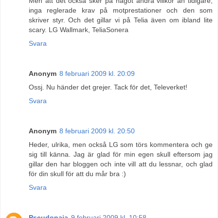
Men att det också sker på något andra villkor än tidigare;
inga reglerade krav på motprestationer och den som
skriver styr. Och det gillar vi på Telia även om ibland lite
scary. LG Wallmark, TeliaSonera
Svara
Anonym
8 februari 2009 kl. 20:09
Ossj. Nu händer det grejer. Tack för det, Televerket!
Svara
Anonym
8 februari 2009 kl. 20:50
Heder, ulrika, men också LG som törs kommentera och ge
sig till känna. Jag är glad för min egen skull eftersom jag
gillar den har bloggen och inte vill att du lessnar, och glad
för din skull för att du mår bra :)
Svara
Pseudonaja
9 februari 2009 kl. 10:58