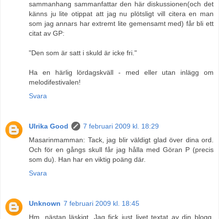
sammanhang sammanfattar den här diskussionen(och det
känns ju lite otippat att jag nu plötsligt vill citera en man
som jag annars har extremt lite gemensamt med) får bli ett
citat av GP:
"Den som är satt i skuld är icke fri."
Ha en härlig lördagskväll - med eller utan inlägg om
melodifestivalen!
Svara
Ulrika Good
7 februari 2009 kl. 18:29
Masarinmamman: Tack, jag blir väldigt glad över dina ord.
Och för en gångs skull får jag hålla med Göran P (precis
som du). Han har en viktig poäng där.
Svara
Unknown
7 februari 2009 kl. 18:45
Hm, nästan läskigt. Jag fick just livet textat av din blogg.