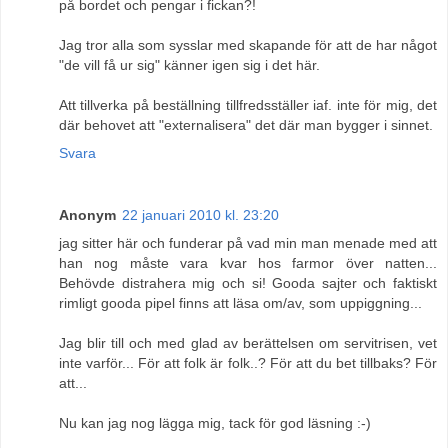
på bordet och pengar i fickan?!
Jag tror alla som sysslar med skapande för att de har något
"de vill få ur sig" känner igen sig i det här.
Att tillverka på beställning tillfredsställer iaf. inte för mig, det
där behovet att "externalisera" det där man bygger i sinnet.
Svara
Anonym
22 januari 2010 kl. 23:20
jag sitter här och funderar på vad min man menade med att
han nog måste vara kvar hos farmor över natten...
Behövde distrahera mig och si! Gooda sajter och faktiskt
rimligt gooda pipel finns att läsa om/av, som uppiggning...
Jag blir till och med glad av berättelsen om servitrisen, vet
inte varför... För att folk är folk..? För att du bet tillbaks? För
att...
Nu kan jag nog lägga mig, tack för god läsning :-)