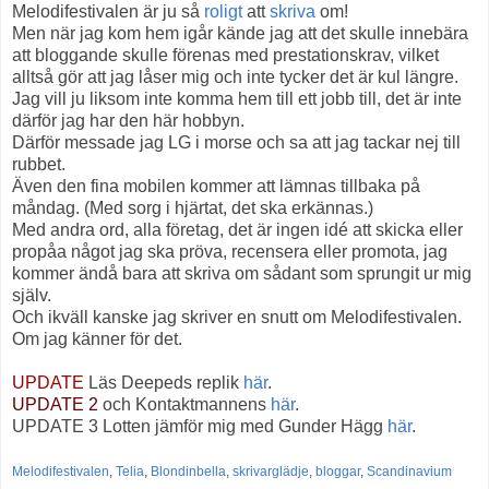
Melodifestivalen är ju så
roligt
att
skriva
om!
Men när jag kom hem igår kände jag att det skulle innebära
att bloggande skulle förenas med prestationskrav, vilket
alltså gör att jag låser mig och inte tycker det är kul längre.
Jag vill ju liksom inte komma hem till ett jobb till, det är inte
därför jag har den här hobbyn.
Därför messade jag LG i morse och sa att jag tackar nej till
rubbet.
Även den fina mobilen kommer att lämnas tillbaka på
måndag. (Med sorg i hjärtat, det ska erkännas.)
Med andra ord, alla företag, det är ingen idé att skicka eller
propåa något jag ska pröva, recensera eller promota, jag
kommer ändå bara att skriva om sådant som sprungit ur mig
själv.
Och ikväll kanske jag skriver en snutt om Melodifestivalen.
Om jag känner för det.
UPDATE
Läs Deepeds replik
här
.
UPDATE 2
och Kontaktmannens
här
.
UPDATE 3 Lotten jämför mig med Gunder Hägg
här
.
Melodifestivalen
,
Telia
,
Blondinbella
,
skrivarglädje
,
bloggar
,
Scandinavium