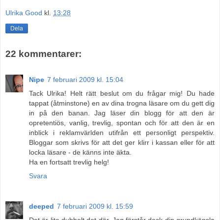
Ulrika Good
kl.
13:28
Dela
22 kommentarer:
Nipe
7 februari 2009 kl. 15:04
Tack Ulrika! Helt rätt beslut om du frågar mig! Du hade
tappat (åtminstone) en av dina trogna läsare om du gett dig
in på den banan. Jag läser din blogg för att den är
opretentiös, vanlig, trevlig, spontan och för att den är en
inblick i reklamvärlden utifrån ett personligt perspektiv.
Bloggar som skrivs för att det ger klirr i kassan eller för att
locka läsare - de känns inte äkta.
Ha en fortsatt trevlig helg!
Svara
deeped
7 februari 2009 kl. 15:59
Det är lite dubbelt det där. Jag förstår dock din grundkänsla