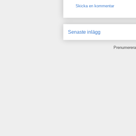
Skicka en kommentar
Senaste inlägg
Prenumerera