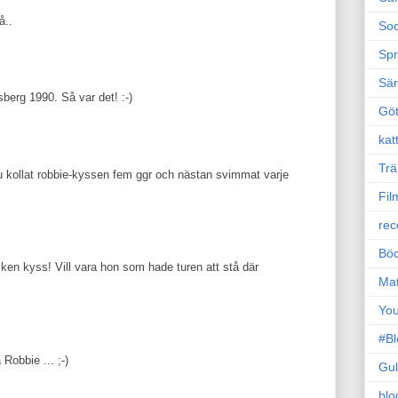
å..
Soc
Sp
Sä
berg 1990. Så var det! :-)
Gö
kat
Trä
u kollat robbie-kyssen fem ggr och nästan svimmat varje
Fil
rec
Böc
ken kyss! Vill vara hon som hade turen att stå där
Ma
Yo
#B
Robbie ... ;-)
Gul
blo