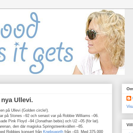
Om
nya Ullevi.
Vis
 på Ullevi (Golden circle!).
var på Stones –92 och senast var på Robbie Williams –06.
sade Pink Floyd –94 (Jonathan bebis) och U2 –05 (för lat).
Vil
arenan, den där magiska Springsteenkvällen –85.
p med Robbies konsert från
Knebsworth
från –03. Med 375.000