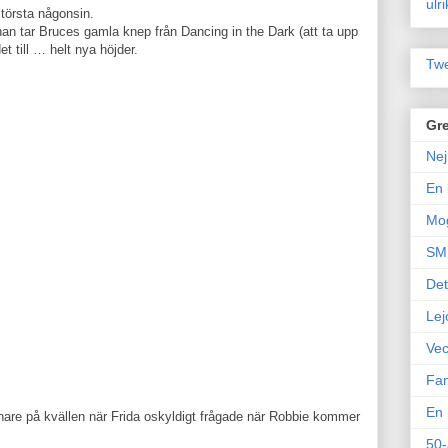
ulr
törsta någonsin.
han tar Bruces gamla knep från Dancing in the Dark (att ta upp
et till … helt nya höjder.
Twe
Gre
Nej
En 
Mo
SM 
Det
Lej
Vec
Fam
En 
enare på kvällen när Frida oskyldigt frågade när Robbie kommer
50-