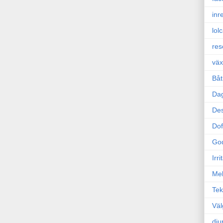
inr
lol
res
väx
Båt
Da
Des
Dof
Go
Irr
Mel
Tek
Väl
dju