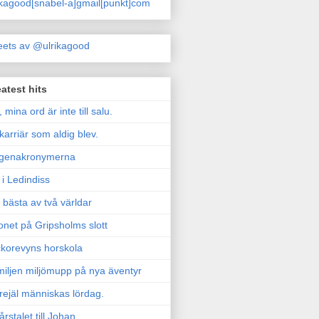
ikagood[snabel-a]gmail[punkt]com
ets av @ulrikagood
atest hits
, mina ord är inte till salu.
karriär som aldig blev.
genakronymerna
i Ledindiss
 bästa av två världar
onet på Gripsholms slott
korevyns horskola
iljen miljömupp på nya äventyr
rejäl människas lördag.
årstalet till Johan