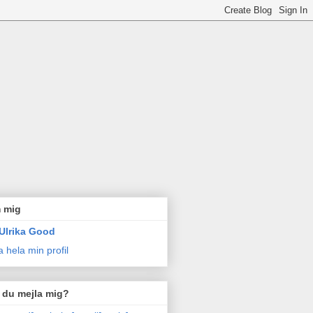
 mig
Ulrika Good
a hela min profil
l du mejla mig?