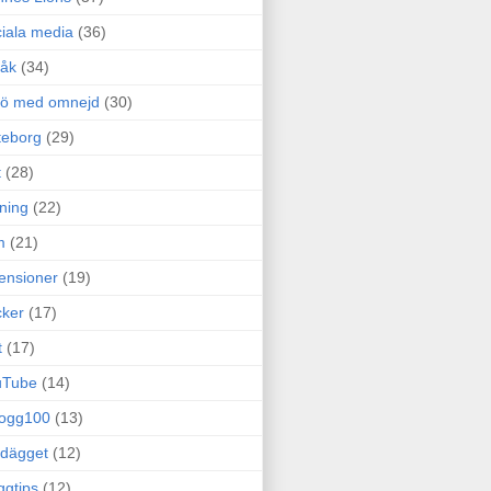
iala media
(36)
råk
(34)
rö med omnejd
(30)
teborg
(29)
t
(28)
ning
(22)
m
(21)
ensioner
(19)
ker
(17)
t
(17)
uTube
(14)
logg100
(13)
dägget
(12)
ggtips
(12)