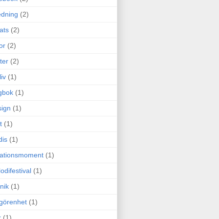
edning
(2)
cats
(2)
or
(2)
ter
(2)
liv
(1)
gbok
(1)
ign
(1)
t
(1)
dis
(1)
itationsmoment
(1)
odifestival
(1)
nik
(1)
görenhet
(1)
r
(1)