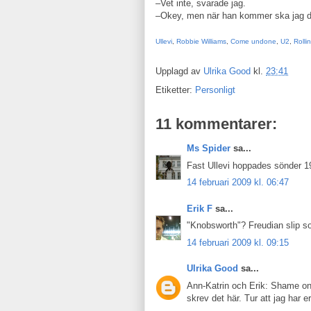
–Vet inte, svarade jag.
–Okey, men när han kommer ska jag di
Ullevi
,
Robbie Williams
,
Come undone
,
U2
,
Rolli
Upplagd av
Ulrika Good
kl.
23:41
Etiketter:
Personligt
11 kommentarer:
Ms Spider
sa...
Fast Ullevi hoppades sönder 1
14 februari 2009 kl. 06:47
Erik F
sa...
"Knobsworth"? Freudian slip s
14 februari 2009 kl. 09:15
Ulrika Good
sa...
Ann-Katrin och Erik: Shame on
skrev det här. Tur att jag har er