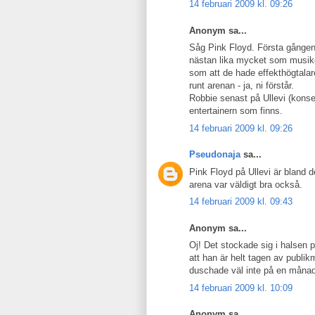
14 februari 2009 kl. 09:26
Anonym sa...
Såg Pink Floyd. Första gången
nästan lika mycket som musike
som att de hade effekthögtalare
runt arenan - ja, ni förstår.
Robbie senast på Ullevi (konser
entertainern som finns.
14 februari 2009 kl. 09:26
Pseudonaja
sa...
Pink Floyd på Ullevi är bland d
arena var väldigt bra också.
14 februari 2009 kl. 09:43
Anonym sa...
Oj! Det stockade sig i halsen p
att han är helt tagen av publ
duschade väl inte på en månad e
14 februari 2009 kl. 10:09
Anonym sa...