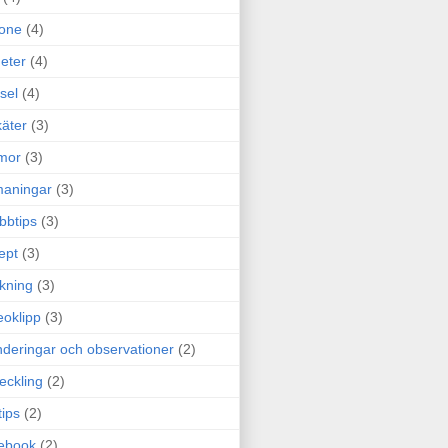
one
(4)
eter
(4)
sel
(4)
äter
(3)
mor
(3)
maningar
(3)
bbtips
(3)
ept
(3)
ckning
(3)
eoklipp
(3)
deringar och observationer
(2)
eckling
(2)
tips
(2)
ebook
(2)