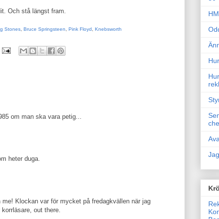
t. Och stå längst fram.
HM 
Odd
ng Stones
,
Bruce Springsteen
,
Pink Floyd
,
Knebsworth
Änn
Hur
Hur
rek
Sty
Sem
985 om man ska vara petig...
che
Ava
Jag
om heter duga.
Krö
 me! Klockan var för mycket på fredagkvällen när jag
Rek
 korrläsare, out there.
Kon