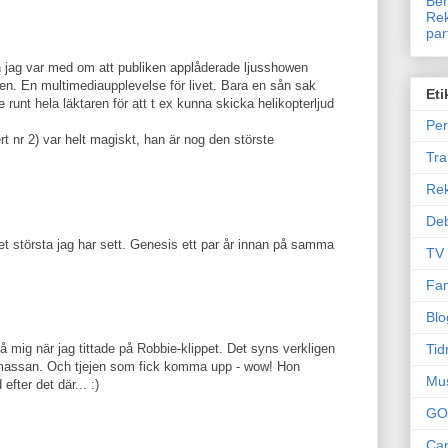
Ben
Rek
par
 jag var med om att publiken applåderade ljusshowen
n. En multimediaupplevelse för livet. Bara en sån sak
Eti
 runt hela läktaren för att t ex kunna skicka helikopterljud
Per
t nr 2) var helt magiskt, han är nog den störste
Tr
Re
Deb
et största jag har sett. Genesis ett par år innan på samma
TV
Fam
Blo
Tid
å mig när jag tittade på Robbie-klippet. Det syns verkligen
ikmassan. Och tjejen som fick komma upp - wow! Hon
Mu
fter det där... :)
GO
Can