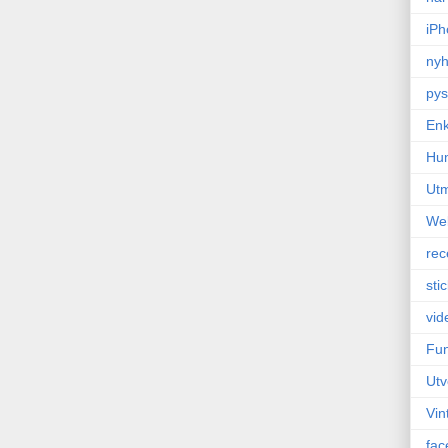
iPh
nyh
pys
Enk
Hu
Ut
We
rec
sti
vid
Fun
Utv
Vin
fac