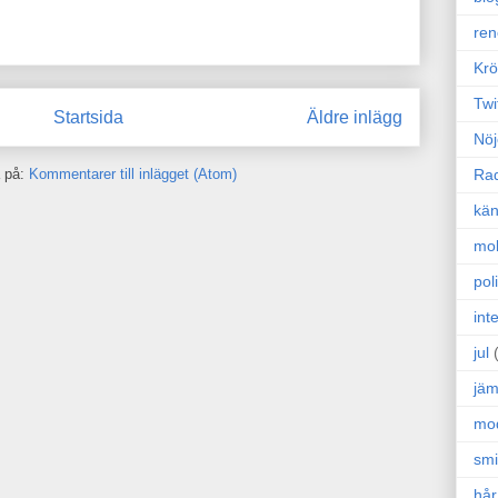
ren
Krö
Twi
Startsida
Äldre inlägg
Nöj
 på:
Kommentarer till inlägget (Atom)
Ra
kän
mo
poli
int
jul
jäm
mo
sm
hår