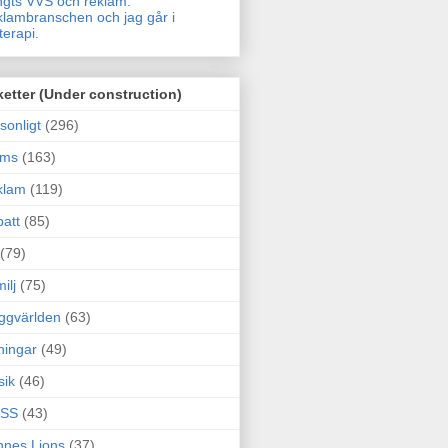
gts VVS och reklam.
lambranschen och jag går i
terapi.
ketter (Under construction)
sonligt
(296)
ams
(163)
klam
(119)
att
(85)
(79)
ilj
(75)
ggvärlden
(63)
ningar
(49)
sik
(46)
SS
(43)
nes Lions
(37)