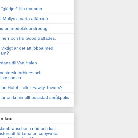
"glädjer" lilla mamma
 Mollys smarta affärsidé
u en medelåldersfredag
 herr och fru Good träffades.
 viktigt är det att jobba med
lam?
rdans till Van Halen
esterslutarblues och
fsassholes
lon Hotel – eller Fawlty Towers?
 är en kriminellt belastad språkpolis
nikor.
lambranschen i nöd och lust.
sten att förlama en copywriter.