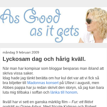
måndag 9 februari 2009
Lyckosam dag och hårig kväll.
När man har kompisar som bloggar besparas man ibland att
skriva vissa saker.
Idag hade jag tänkt berätta om hur kul det var att vi fick så
bra biljetter till
Madonnas konsert
på Ullevi i augusti, men
Abbes pappa har ju redan skrivit den storyn, så jag kan bara
luta mig tillbaka i soffan och
länka till honom
.
Ikväll har vi sett en ganska märklig film –
Fur: ett fiktivt
porträtt av Diane Arbus
. Med Nicole Kidman och Robert