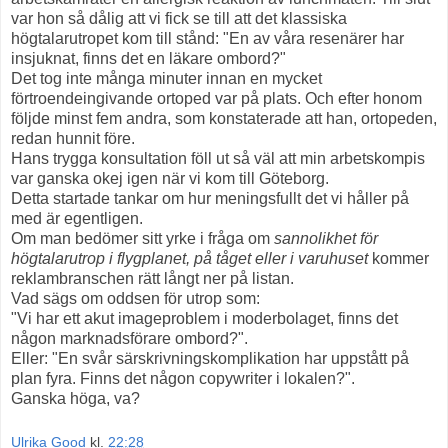
var hon så dålig att vi fick se till att det klassiska
högtalarutropet kom till stånd: "En av våra resenärer har
insjuknat, finns det en läkare ombord?"
Det tog inte många minuter innan en mycket
förtroendeingivande ortoped var på plats. Och efter honom
följde minst fem andra, som konstaterade att han, ortopeden,
redan hunnit före.
Hans trygga konsultation föll ut så väl att min arbetskompis
var ganska okej igen när vi kom till Göteborg.
Detta startade tankar om hur meningsfullt det vi håller på
med är egentligen.
Om man bedömer sitt yrke i fråga om
sannolikhet för
högtalarutrop i flygplanet, på tåget eller i varuhuset
kommer
reklambranschen rätt långt ner på listan.
Vad sägs om oddsen för utrop som:
"Vi har ett akut imageproblem i moderbolaget, finns det
någon marknadsförare ombord?".
Eller: "En svår särskrivningskomplikation har uppstått på
plan fyra. Finns det någon copywriter i lokalen?".
Ganska höga, va?
Ulrika Good
kl.
22:28