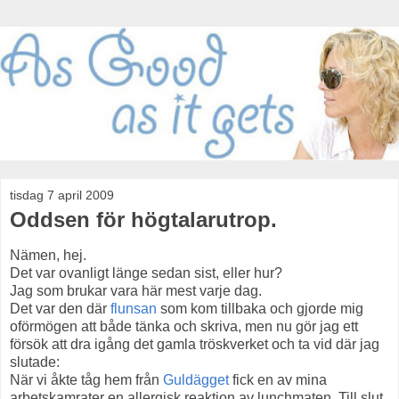
tisdag 7 april 2009
Oddsen för högtalarutrop.
Nämen, hej.
Det var ovanligt länge sedan sist, eller hur?
Jag som brukar vara här mest varje dag.
Det var den där
flunsan
som kom tillbaka och gjorde mig
oförmögen att både tänka och skriva, men nu gör jag ett
försök att dra igång det gamla tröskverket och ta vid där jag
slutade:
När vi åkte tåg hem från
Guldägget
fick en av mina
arbetskamrater en allergisk reaktion av lunchmaten. Till slut