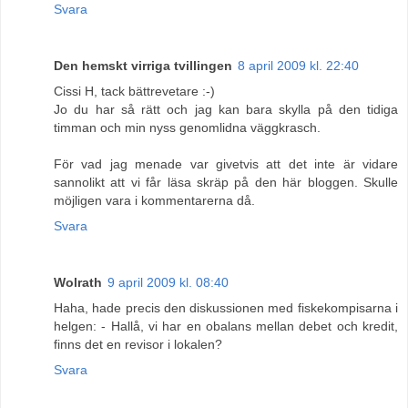
Svara
Den hemskt virriga tvillingen
8 april 2009 kl. 22:40
Cissi H, tack bättrevetare :-)
Jo du har så rätt och jag kan bara skylla på den tidiga
timman och min nyss genomlidna väggkrasch.
För vad jag menade var givetvis att det inte är vidare
sannolikt att vi får läsa skräp på den här bloggen. Skulle
möjligen vara i kommentarerna då.
Svara
Wolrath
9 april 2009 kl. 08:40
Haha, hade precis den diskussionen med fiskekompisarna i
helgen: - Hallå, vi har en obalans mellan debet och kredit,
finns det en revisor i lokalen?
Svara