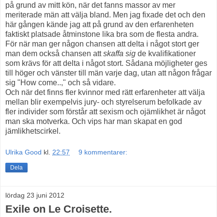
på grund av mitt kön, när det fanns massor av mer
meriterade män att välja bland. Men jag fixade det och den
här gången kände jag att på grund av den erfarenheten
faktiskt platsade åtminstone lika bra som de flesta andra.
För när man ger någon chansen att delta i något stort ger
man dem också chansen att
skaffa sig
de kvalifikationer
som krävs för att delta i något stort. Sådana möjligheter ges
till höger och vänster till män varje dag, utan att någon frågar
sig "How come..," och så vidare.
Och när det finns fler kvinnor med rätt erfarenheter att välja
mellan blir exempelvis jury- och styrelserum befolkade av
fler individer som förstår att sexism och ojämlikhet är något
man ska motverka. Och vips har man skapat en god
jämlikhetscirkel.
Ulrika Good
kl.
22:57
9 kommentarer:
Dela
lördag 23 juni 2012
Exile on Le Croisette.