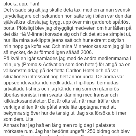
plocka upp. Fan!
Det visade sig att jag skulle dela taxi med en annan svensk
jurydeltagare och sekunden hon satte sig i bilen var den där
självsäkra känsla jag byggt upp över min garderob spårlöst
borta. Plötsligt blev jag ohyggligt medveten om hur fållen på
det där H&M-linnet korvade sig och fick det att se simplet ut,
hur illa mina avklippta jeans satt och hur extremt ostylish
min noppiga kofta var. Och mina Minnetonkas som jag gillar
så mycket, de är förmodligen såååå 2006.
På kvällen igår samlades jag med de andra medlemmarna i
min jury (Promo & Activation som den heter) för att gå på en
välkomstmiddag på det flotta Carlton Hotel och då var
situationen intressant nog helt annorlunda. De andra var
uppseendeväckande nedklädda i flip-flops, bermudas,
urtvättade t-shirts och jag kände mig som en glamorös
überfashionista i min svarta klänning med fransar och
kilklackssandaletter. Det är ofta så, när man träffar den
verkliga eliten är de påfallande lite upptagna med att
bekymra sig över hur de tar sig ut. Jag ska försöka bli mer
som dem. Lite.
Annars har jag haft en lång men rolig dag i palatsets
mörkaste rum. Jag har bedömt ungefär 250 bidrag och blev