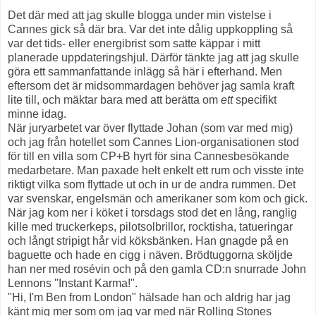
Det där med att jag skulle blogga under min vistelse i
Cannes gick så där bra. Var det inte dålig uppkoppling så
var det tids- eller energibrist som satte käppar i mitt
planerade uppdateringshjul. Därför tänkte jag att jag skulle
göra ett sammanfattande inlägg så här i efterhand. Men
eftersom det är midsommardagen behöver jag samla kraft
lite till, och mäktar bara med att berätta om
ett
specifikt
minne idag.
När juryarbetet var över flyttade Johan (som var med mig)
och jag från hotellet som Cannes Lion-organisationen stod
för till en villa som CP+B hyrt för sina Cannesbesökande
medarbetare. Man paxade helt enkelt ett rum och visste inte
riktigt vilka som flyttade ut och in ur de andra rummen. Det
var svenskar, engelsmän och amerikaner som kom och gick.
När jag kom ner i köket i torsdags stod det en lång, ranglig
kille med truckerkeps, pilotsolbrillor, rocktisha, tatueringar
och långt stripigt hår vid köksbänken. Han gnagde på en
baguette och hade en cigg i näven. Brödtuggorna sköljde
han ner med rosévin och
på den gamla CD:n snurrade John
Lennons "Instant Karma!".
"Hi, I'm Ben from London" hälsade han och a
ldrig har jag
känt mig mer som om jag var med när Rolling Stones