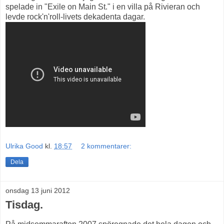
spelade in "Exile on Main St." i en villa på Rivieran och
levde rock'n'roll-livets dekadenta dagar.
Ulrika Good
kl.
18:57
2 kommentarer:
Dela
onsdag 13 juni 2012
Tisdag.