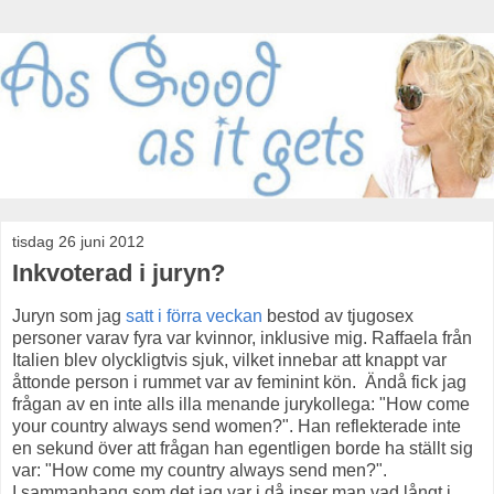
tisdag 26 juni 2012
Inkvoterad i juryn?
Juryn som jag
satt i förra veckan
bestod av tjugosex
personer varav fyra var kvinnor, inklusive mig. Raffaela från
Italien blev olyckligtvis sjuk, vilket innebar att knappt var
åttonde person i rummet var av feminint kön. Ändå fick jag
frågan av en inte alls illa menande jurykollega: "How come
your country always send women?". Han reflekterade inte
en sekund över att frågan han egentligen borde ha ställt sig
var: "How come my country always send men?".
I sammanhang som det jag var i då inser man vad långt i