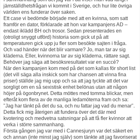
jämställdhetsfrågan vi kommit i Sverige, och hur lite övriga
världen ens funderar över saken.
Ett case vi bedömde började med att en kvinna, som satt
framför en dator, förklarade att hon var kampanjens AD –
endast iklädd BH och trosor. Sedan presenterades en
(otroligt snyggt utförd) historia som gick ut på att
temperaturen gick upp ju fler som besökte sajten i fråga.
Och vad händer när det blir varmare? Jo, man tar av sig
kläderna. Eller, kvinnorna tar av sig kläderna, rättare sagt.
Behöver jag säga att besöksresultatet var en succé?
När den kampanjen kom med på det som kallas för short list
(det vill säga alla inskick som har chansen att vinna fina
priser) ställde jag mig upp och sa att jag tyckte att det var
sorgligt om en så sexistisk enhet belönas utan att någon
höjer på ögonbrynet. Detta möttes med tomma blickar, men
efteråt kom flera av de manliga ledamöterna fram och sa:
"Jag har tänkt på det du sa, och nu fattar jag vad du menar".
Detta fick mig återigen att fundera över det där med
kvotering och medvetna satsningar på att få fler kvinnor att
verka i större sammanhang.
Första gången jag var med i Cannesjuryn var det säkert en
och annan (inte minst jag själv) som tänkte att jag favoriserat