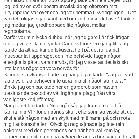
På midsommarafton 2007 spöregnade det hela dagen och
jag led av en svår posttraumatisk depp eftersom mitt
juryuppdrag var över och jag var hemma i Sverige igen. "Det
var det roligaste jag varit med om, och nu är det över" tänkte
jag medan jag grodhoppade lite håglöst mellan
regnpölarna.
Därför var min lycka dubbel när jag tidigare i år fick frågan
om jag ville sitta i juryn för Cannes Lions en gång till. Jag
kände då att jag kunde fokusera helt på det roliga och
intressanta i uppdraget och inte behövde lägga någon
energi alls på att vara nervös, för jag visste att det faktiskt
inte fanns något att vara nervös för.
Samma självkänsla hade jag när jag packade. "Jag vet vad
jag trivs i, jag behöver inte göra mig till något jag inte är"
tänkte jag och packade ner en garderob som nästan
uteslutande bestod av väl ingångna plagg från våra
vanligaste kedjeföretag.
När planet landade i Nice igår såg jag fram emot att få
känna mig VIP för en gångs skull, eftersom jag visste att det
skulle stå någon med en skylt med mitt namn på och möta
mig i ankomsthallen. Olyckligt nog tajmade jag inte min
ankomst med den personens och när hon väl kom låg
lappen med mitt namn på
bakom
de andra hon var där för att