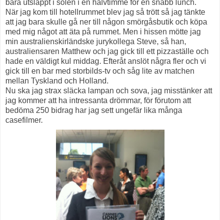
bara utsläppt i solen i en halvtimme för en snabb lunch.
När jag kom till hotellrummet blev jag så trött så jag tänkte
att jag bara skulle gå ner till någon smörgåsbutik och köpa
med mig något att äta på rummet. Men i hissen mötte jag
min australienskirländske jurykollega Steve, så han,
australiensaren Matthew och jag gick till ett pizzaställe och
hade en väldigt kul middag. Efteråt anslöt några fler och vi
gick till en bar med storbilds-tv och såg lite av matchen
mellan Tyskland och Holland.
Nu ska jag strax släcka lampan och sova, jag misstänker att
jag kommer att ha intressanta drömmar, för förutom att
bedöma 250 bidrag har jag sett ungefär lika många
casefilmer.