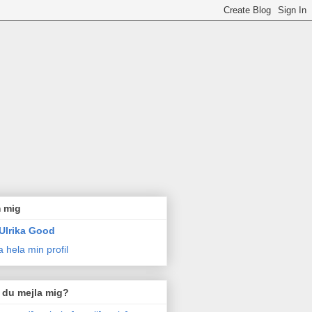
 mig
Ulrika Good
a hela min profil
l du mejla mig?