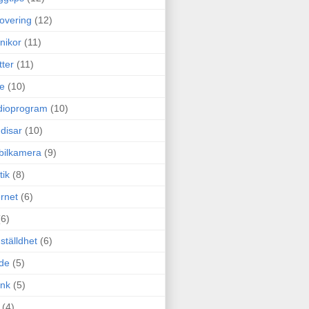
overing
(12)
nikor
(11)
tter
(11)
e
(10)
dioprogram
(10)
disar
(10)
bilkamera
(9)
tik
(8)
ernet
(6)
(6)
ställdhet
(6)
de
(5)
ink
(5)
(4)