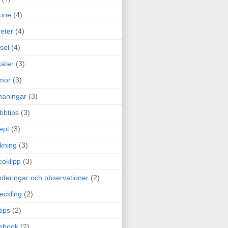
one
(4)
eter
(4)
sel
(4)
äter
(3)
mor
(3)
maningar
(3)
bbtips
(3)
ept
(3)
ckning
(3)
eoklipp
(3)
deringar och observationer
(2)
eckling
(2)
tips
(2)
ebook
(2)