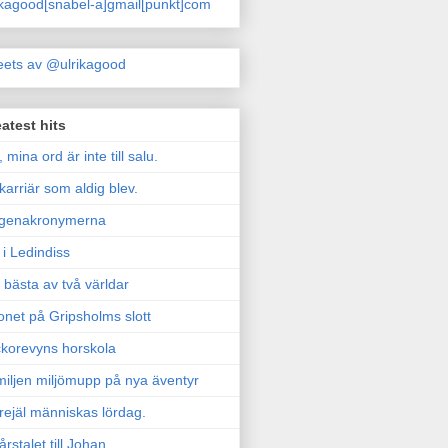
ikagood[snabel-a]gmail[punkt]com
ets av @ulrikagood
atest hits
, mina ord är inte till salu.
karriär som aldig blev.
genakronymerna
i Ledindiss
 bästa av två världar
onet på Gripsholms slott
korevyns horskola
iljen miljömupp på nya äventyr
rejäl människas lördag.
årstalet till Johan