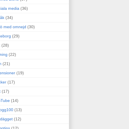
iala media
(36)
råk
(34)
rö med omnejd
(30)
teborg
(29)
t
(28)
ning
(22)
m
(21)
ensioner
(19)
ker
(17)
t
(17)
uTube
(14)
logg100
(13)
dägget
(12)
ggtips
(12)