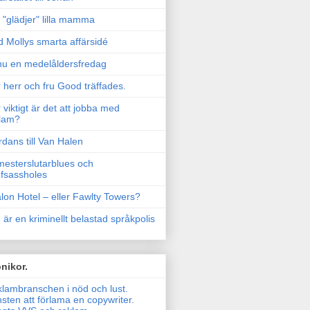
"glädjer" lilla mamma
 Mollys smarta affärsidé
u en medelåldersfredag
 herr och fru Good träffades.
 viktigt är det att jobba med
lam?
rdans till Van Halen
esterslutarblues och
fsassholes
lon Hotel – eller Fawlty Towers?
 är en kriminellt belastad språkpolis
nikor.
lambranschen i nöd och lust.
sten att förlama en copywriter.