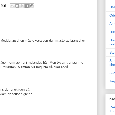
HM 
Odd
Änn
Hur
Hur
. Modebranschen måste vara den dummaste av branscher.
rek
Sty
Sem
ågon form av ironi inblandad här. Men tyvärr tror jag inte
che
oll, förresten. Mamma blir nog inte så glad ändå…
Ava
Jag
ns det onekligen så.
lam är seriösa grejer.
Krö
Rek
Kon