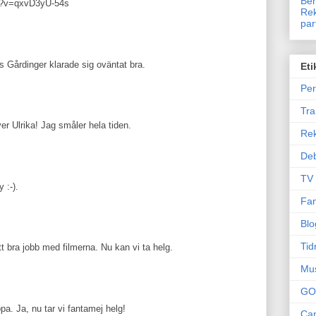
Ben
h?v=qxvD3yU-54s
Rek
par
s Gårdinger klarade sig oväntat bra.
Eti
Per
Tr
er Ulrika! Jag småler hela tiden.
Re
Deb
TV
 :-).
Fam
Blo
Tid
tt bra jobb med filmerna. Nu kan vi ta helg.
Mu
GO
. Ja, nu tar vi fantamej helg!
Can