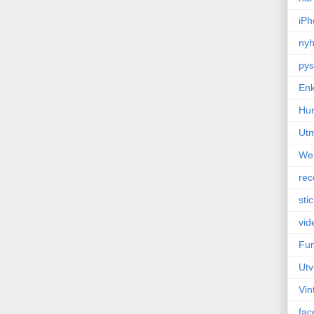
iPh
nyh
pys
Enk
Hu
Ut
We
rec
sti
vid
Fun
Utv
Vin
fac