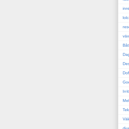
inr
lol
res
väx
Båt
Da
Des
Dof
Go
Irr
Mel
Tek
Väl
dju