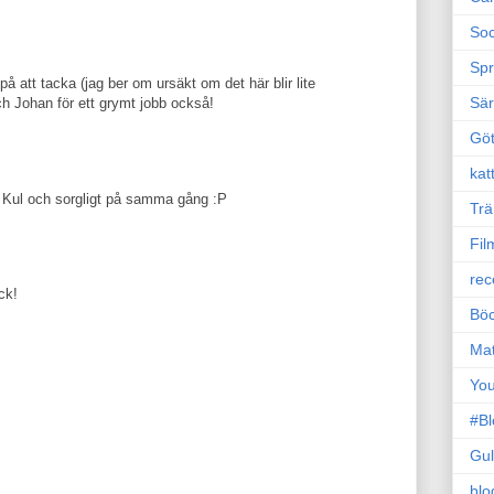
Soc
Sp
å att tacka (jag ber om ursäkt om det här blir lite
Sä
och Johan för ett grymt jobb också!
Gö
kat
! Kul och sorgligt på samma gång :P
Trä
Fil
rec
ck!
Böc
Ma
Yo
#B
Gul
blo