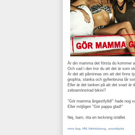
Är din mamma det första du kommer at
Och vad i den tror du att det är som s
Är det att påminnas om att det finns t
gropfria, slanka och gyllenbruna lår so
Eller är det tanken på att det snart är 
zebramönstrad bikini?
"Gör mamma ångestfylld!" hade nog var
Eller möjligen "Gör pappa glad!"
Nej, barn, rita en teckning istället.
,
mors dag
,
HM
,
bikinisäsong
avundsjuka