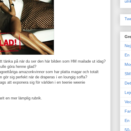
ulr
Twe
Gre
Nej
En 
t tänka på när du ser den här bilden som HM mailade ut idag?
Mo
kulle göra henne glad?
jugoettåriga amazonkvinnor som har platta magar och totalt
SM 
m gör sig perfekt när de draperas i en loungig soffa?
dags att exponera sig för världen i en teenie weenie
Det
Lej
it en mer lämplig rubrik.
Vec
Fam
En 
50-