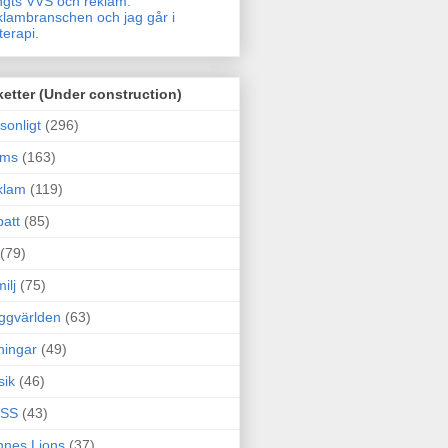
gts VVS och reklam.
lambranschen och jag går i
terapi.
ketter (Under construction)
sonligt
(296)
ams
(163)
klam
(119)
att
(85)
(79)
ilj
(75)
ggvärlden
(63)
ningar
(49)
sik
(46)
SS
(43)
nes Lions
(37)