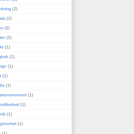
edning
(2)
cats
(2)
or
(2)
ter
(2)
liv
(1)
gbok
(1)
ign
(1)
t
(1)
dis
(1)
itationsmoment
(1)
odifestival
(1)
nik
(1)
görenhet
(1)
r
(1)