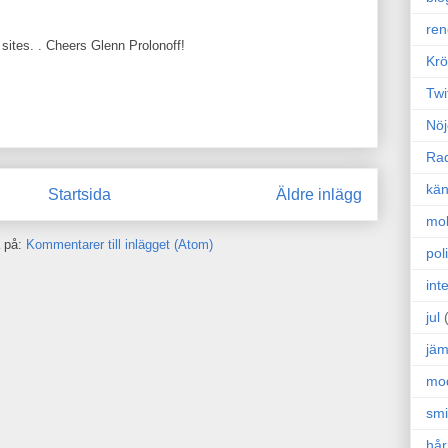
ren
t sites. . Cheers Glenn Prolonoff!
Krö
Twi
Nöj
Ra
kän
Startsida
Äldre inlägg
mo
 på:
Kommentarer till inlägget (Atom)
poli
int
jul
jäm
mo
sm
hår