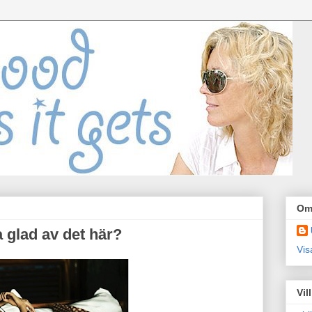
Om
 glad av det här?
Vis
Vil