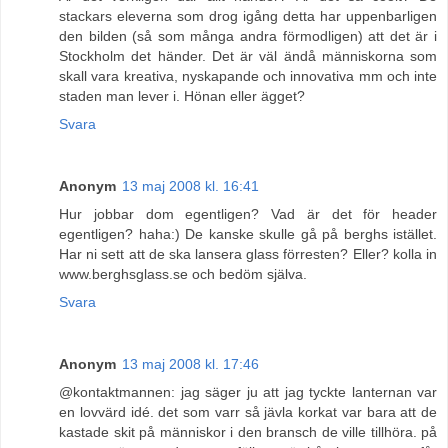
stackars eleverna som drog igång detta har uppenbarligen
den bilden (så som många andra förmodligen) att det är i
Stockholm det händer. Det är väl ändå människorna som
skall vara kreativa, nyskapande och innovativa mm och inte
staden man lever i. Hönan eller ägget?
Svara
Anonym
13 maj 2008 kl. 16:41
Hur jobbar dom egentligen? Vad är det för header
egentligen? haha:) De kanske skulle gå på berghs istället.
Har ni sett att de ska lansera glass förresten? Eller? kolla in
www.berghsglass.se och bedöm själva.
Svara
Anonym
13 maj 2008 kl. 17:46
@kontaktmannen: jag säger ju att jag tyckte lanternan var
en lovvärd idé. det som varr så jävla korkat var bara att de
kastade skit på människor i den bransch de ville tillhöra. på