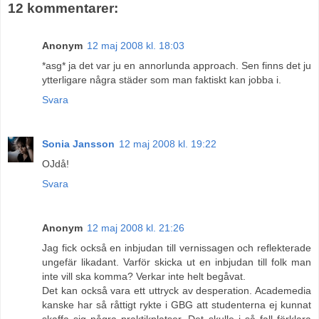
12 kommentarer:
Anonym
12 maj 2008 kl. 18:03
*asg* ja det var ju en annorlunda approach. Sen finns det ju
ytterligare några städer som man faktiskt kan jobba i.
Svara
Sonia Jansson
12 maj 2008 kl. 19:22
OJdå!
Svara
Anonym
12 maj 2008 kl. 21:26
Jag fick också en inbjudan till vernissagen och reflekterade
ungefär likadant. Varför skicka ut en inbjudan till folk man
inte vill ska komma? Verkar inte helt begåvat.
Det kan också vara ett uttryck av desperation. Academedia
kanske har så råttigt rykte i GBG att studenterna ej kunnat
skaffa sig några praktikplatser. Det skulle i så fall förklara