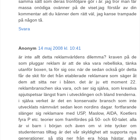
samma sätt som deras tronföljare gör i år. jag tror man får
massa onödiga ovänner på de viset.jag förstår av din
kommentar att du känner dem rätt väl, jag kanse trampade
på någon tå.
Svara
Anonym
14 maj 2008 kl. 10:41
är inte allt detta reklamvärldens dilemma? kraven på de
som pluggar reklam är att de ska vara rebelliska, tänka
utanför boxen, ta för sig osv. när de sedan också gör detta
får de skit för det från etablerade reklamare som säger åt
dem att sitta ner i båten. det är ju ett moment 22.
reklambranschen ska vara, och ser sig själva, som kreativa
spjutspetsar längst fram i utvecklingen och bland trenderna.
i själva verket är det en konservativ bransch som inte
utvecklats nämnvärt sedan leon nordins dagar. fortfarande
slänger sig reklamare med USP, Maslow, AIDA, Koetlers
fyra P etc. teorier som framfördes på 50- och 60-talet. alla
är vi barn i början och även om vi inte tycker om
studenternas tilltag är det vår skyldighet att supporta nya
generationer. så stig ner från era höga hästar. allra