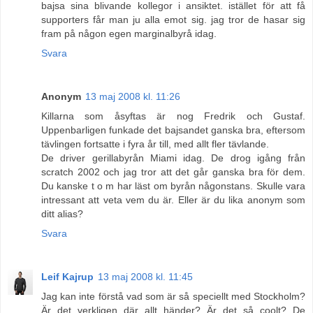
bajsa sina blivande kollegor i ansiktet. istället för att få
supporters får man ju alla emot sig. jag tror de hasar sig
fram på någon egen marginalbyrå idag.
Svara
Anonym
13 maj 2008 kl. 11:26
Killarna som åsyftas är nog Fredrik och Gustaf.
Uppenbarligen funkade det bajsandet ganska bra, eftersom
tävlingen fortsatte i fyra år till, med allt fler tävlande.
De driver gerillabyrån Miami idag. De drog igång från
scratch 2002 och jag tror att det går ganska bra för dem.
Du kanske t o m har läst om byrån någonstans. Skulle vara
intressant att veta vem du är. Eller är du lika anonym som
ditt alias?
Svara
Leif Kajrup
13 maj 2008 kl. 11:45
Jag kan inte förstå vad som är så speciellt med Stockholm?
Är det verkligen där allt händer? Är det så coolt? De