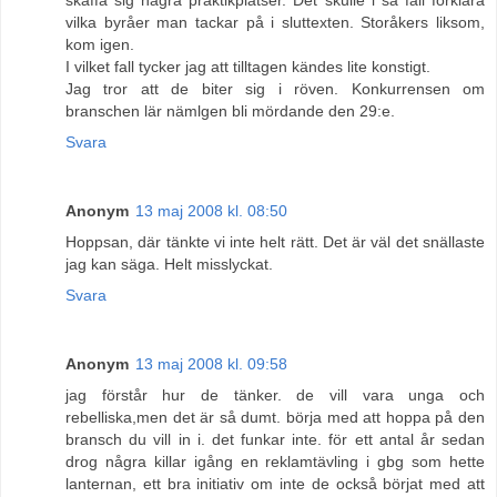
vilka byråer man tackar på i sluttexten. Storåkers liksom,
kom igen.
I vilket fall tycker jag att tilltagen kändes lite konstigt.
Jag tror att de biter sig i röven. Konkurrensen om
branschen lär nämlgen bli mördande den 29:e.
Svara
Anonym
13 maj 2008 kl. 08:50
Hoppsan, där tänkte vi inte helt rätt. Det är väl det snällaste
jag kan säga. Helt misslyckat.
Svara
Anonym
13 maj 2008 kl. 09:58
jag förstår hur de tänker. de vill vara unga och
rebelliska,men det är så dumt. börja med att hoppa på den
bransch du vill in i. det funkar inte. för ett antal år sedan
drog några killar igång en reklamtävling i gbg som hette
lanternan, ett bra initiativ om inte de också börjat med att