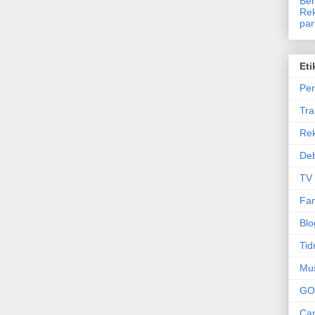
Ben
Rek
par
Eti
Per
Tr
Re
Deb
TV
Fam
Blo
Tid
Mu
GO
Can