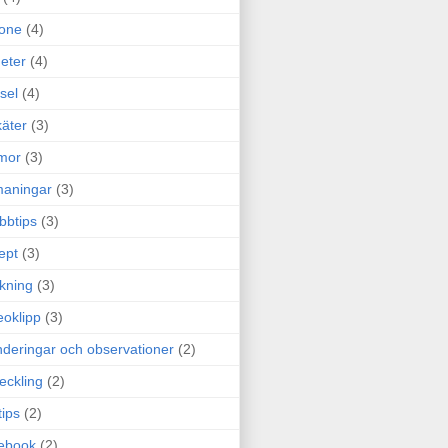
one
(4)
eter
(4)
sel
(4)
äter
(3)
mor
(3)
maningar
(3)
bbtips
(3)
ept
(3)
ckning
(3)
eoklipp
(3)
deringar och observationer
(2)
eckling
(2)
tips
(2)
ebook
(2)