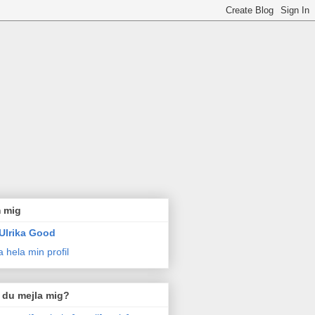
 mig
Ulrika Good
a hela min profil
l du mejla mig?