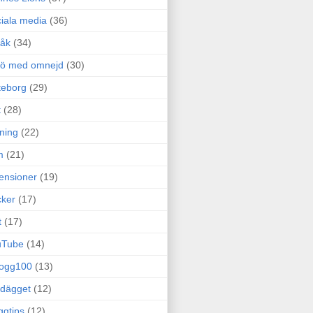
iala media
(36)
råk
(34)
rö med omnejd
(30)
teborg
(29)
t
(28)
ning
(22)
m
(21)
ensioner
(19)
ker
(17)
t
(17)
uTube
(14)
logg100
(13)
dägget
(12)
ggtips
(12)