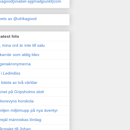
ikagood[snabel-a]gmail[punkt]com
ets av @ulrikagood
atest hits
, mina ord är inte till salu.
karriär som aldig blev.
genakronymerna
i Ledindiss
 bästa av två världar
onet på Gripsholms slott
korevyns horskola
iljen miljömupp på nya äventyr
rejäl människas lördag.
årstalet till Johan