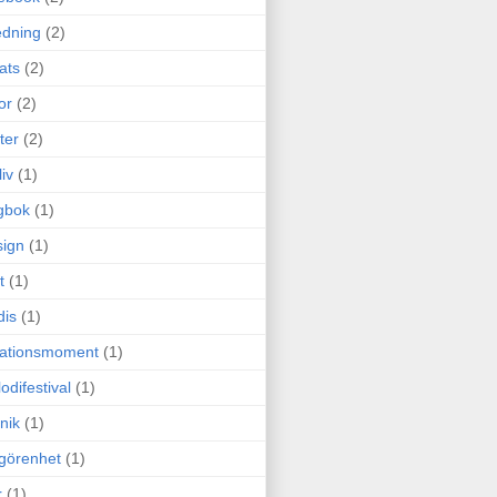
edning
(2)
cats
(2)
or
(2)
ter
(2)
liv
(1)
gbok
(1)
ign
(1)
t
(1)
dis
(1)
itationsmoment
(1)
odifestival
(1)
nik
(1)
görenhet
(1)
r
(1)