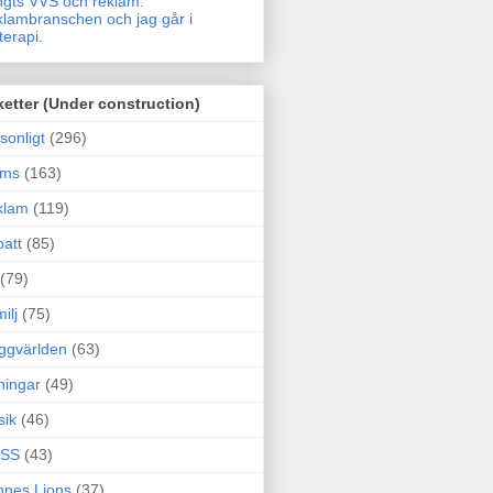
gts VVS och reklam.
lambranschen och jag går i
terapi.
ketter (Under construction)
sonligt
(296)
ams
(163)
klam
(119)
att
(85)
(79)
ilj
(75)
ggvärlden
(63)
ningar
(49)
sik
(46)
SS
(43)
nes Lions
(37)