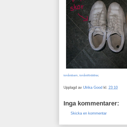
tonårsbarn
,
tonårsföräldrar
,
Upplagd av
Ulrika Good
kl.
23:10
Inga kommentarer:
Skicka en kommentar