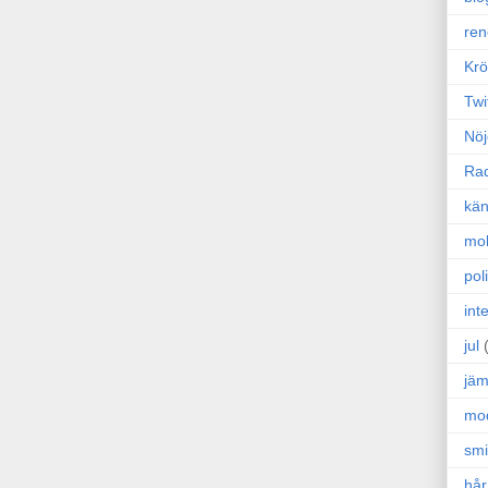
ren
Krö
Twi
Nöj
Ra
kän
mo
poli
int
jul
jäm
mo
sm
hår