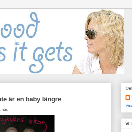
Om
inte är en baby längre
Vis
 här:
Vil