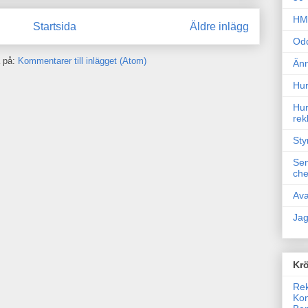
HM 
Startsida
Äldre inlägg
Odd
 på:
Kommentarer till inlägget (Atom)
Änn
Hur
Hur
rek
Sty
Sem
che
Ava
Jag
Krö
Rek
Kon