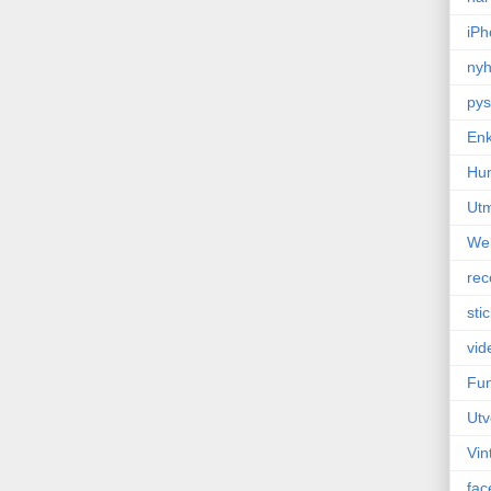
iPh
nyh
pys
Enk
Hu
Ut
We
rec
sti
vid
Fun
Utv
Vin
fac