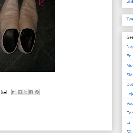
ulr
Twe
Gre
Nej
En 
Mo
SM 
Det
Lej
Vec
Fam
En 
50-