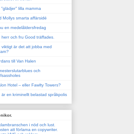
"glädjer" lilla mamma
 Mollys smarta affärsidé
u en medelåldersfredag
 herr och fru Good träffades.
 viktigt är det att jobba med
lam?
rdans till Van Halen
esterslutarblues och
fsassholes
lon Hotel – eller Fawlty Towers?
 är en kriminellt belastad språkpolis
nikor.
lambranschen i nöd och lust.
sten att förlama en copywriter.