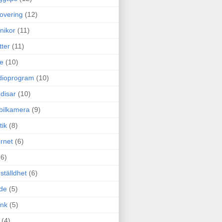
overing
(12)
nikor
(11)
tter
(11)
e
(10)
dioprogram
(10)
disar
(10)
bilkamera
(9)
tik
(8)
ernet
(6)
(6)
ställdhet
(6)
de
(5)
ink
(5)
(4)