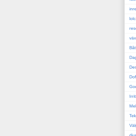
inr
lol
res
väx
Båt
Da
Des
Dof
Go
Irr
Mel
Tek
Väl
dju