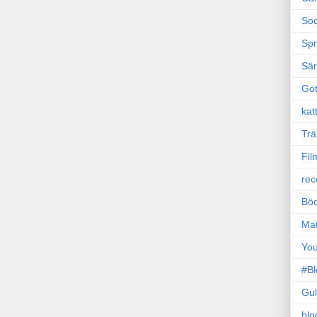
Soc
Sp
Sä
Gö
kat
Trä
Fil
rec
Böc
Ma
Yo
#B
Gul
blo