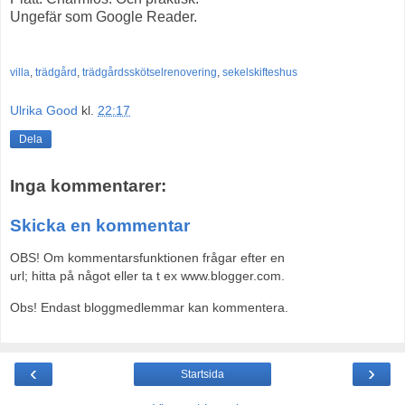
Ungefär som Google Reader.
villa
,
trädgård
,
trädgårdsskötsel
renovering
,
sekelskifteshus
Ulrika Good
kl.
22:17
Dela
Inga kommentarer:
Skicka en kommentar
OBS! Om kommentarsfunktionen frågar efter en
url; hitta på något eller ta t ex www.blogger.com.
Obs! Endast bloggmedlemmar kan kommentera.
‹
›
Startsida