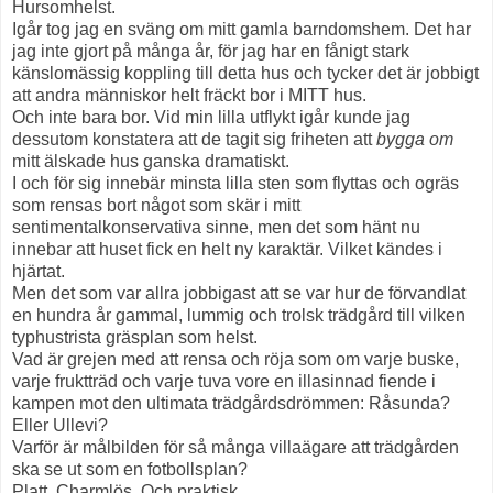
Hursomhelst.
Igår tog jag en sväng om mitt gamla barndomshem. Det har
jag inte gjort på många år, för jag har en fånigt stark
känslomässig koppling till detta hus och tycker det är jobbigt
att andra människor helt fräckt bor i MITT hus.
Och inte bara bor. Vid min lilla utflykt igår kunde jag
dessutom konstatera att de tagit sig friheten att
bygga om
mitt älskade hus ganska dramatiskt.
I och för sig innebär minsta lilla sten som flyttas och ogräs
som rensas bort något som skär i mitt
sentimentalkonservativa sinne, men det som hänt nu
innebar att huset fick en helt ny karaktär. Vilket kändes i
hjärtat.
Men det som var allra jobbigast att se var hur de förvandlat
en hundra år gammal, lummig och trolsk trädgård till vilken
typhustrista gräsplan som helst.
Vad är grejen med att rensa och röja som om varje buske,
varje fruktträd och varje tuva vore en illasinnad fiende i
kampen mot den ultimata trädgårdsdrömmen: Råsunda?
Eller Ullevi?
Varför är målbilden för så många villaägare att trädgården
ska se ut som en fotbollsplan?
Platt. Charmlös. Och praktisk.