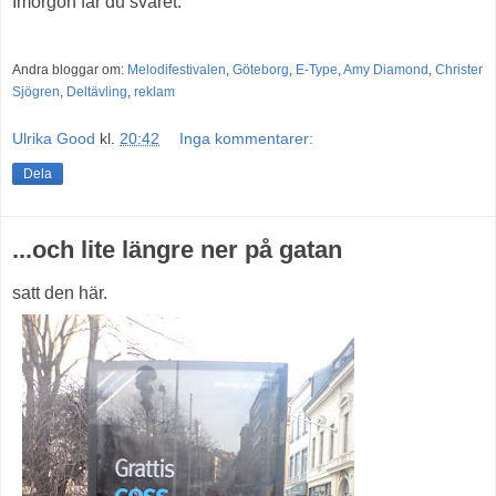
Imorgon får du svaret.
Andra bloggar om:
Melodifestivalen
,
Göteborg
,
E-Type
,
Amy Diamond
,
Christer
Sjögren
,
Deltävling
,
reklam
Ulrika Good
kl.
20:42
Inga kommentarer:
Dela
...och lite längre ner på gatan
satt den här.