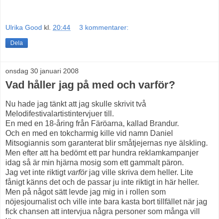
Ulrika Good
kl.
20:44
3 kommentarer:
Dela
onsdag 30 januari 2008
Vad håller jag på med och varför?
Nu hade jag tänkt att jag skulle skrivit två
Melodifestivalartistintervjuer till.
En med en 18-åring från Färöarna, kallad Brandur.
Och en med en tokcharmig kille vid namn Daniel
Mitsogiannis som garanterat blir småtjejernas nye älskling.
Men efter att ha bedömt ett par hundra reklamkampanjer
idag så är min hjärna mosig som ett gammalt päron.
Jag vet inte riktigt
varför
jag ville skriva dem heller. Lite
fånigt känns det och de passar ju inte riktigt in här heller.
Men på något sätt levde jag mig in i rollen som
nöjesjournalist och ville inte bara kasta bort tillfället när jag
fick chansen att intervjua några personer som många vill