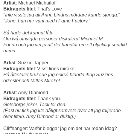
Artist:
Michael Michailoff
Bidragets titel:
That's Love
"Inte visste jag att Anna Lindhs mördare kunde sjunga."
"Joho, han har varit med i Fame Factory."
Så hade det kunnat låta.
Om två oinvigda personer diskuterat Michael M.
För du och jag vet ju att det handlar om ett olyckligt snarlikt
namn.
Artist
: Suzzie Tapper
Bidragets titel
: Visst finns mirakel
På åttiotalet brukade jag också blanda ihop Suzzies
orkester och Millas Mirakel.
Artist:
Amy Diamond.
Bidragets titel:
Thank you.
Göteborgs joker. Tack för den.
(Fast nu fick jag lite dåligt samvete över att jag raljerade
över titeln. Amy Dimond är duktig.)
Cliffhanger: Varför bloggar jag om det här redan idag?