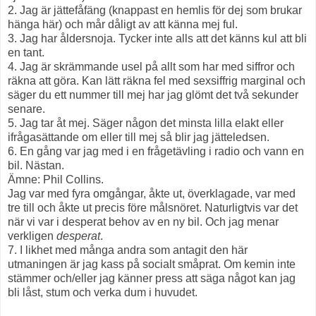
2. Jag är jättefåfäng (knappast en hemlis för dej som brukar
hänga här) och mår dåligt av att känna mej ful.
3. Jag har åldersnoja. Tycker inte alls att det känns kul att bli
en tant.
4. Jag är skrämmande usel på allt som har med siffror och
räkna att göra. Kan lätt räkna fel med sexsiffrig marginal och
säger du ett nummer till mej har jag glömt det två sekunder
senare.
5. Jag tar åt mej. Säger någon det minsta lilla elakt eller
ifrågasättande om eller till mej så blir jag jätteledsen.
6. En gång var jag med i en frågetävling i radio och vann en
bil. Nästan.
Ämne: Phil Collins.
Jag var med fyra omgångar, åkte ut, överklagade, var med
tre till och åkte ut precis före målsnöret. Naturligtvis var det
när vi var i desperat behov av en ny bil. Och jag menar
verkligen
desperat
.
7. I likhet med många andra som antagit den här
utmaningen är jag kass på socialt småprat. Om kemin inte
stämmer och/eller jag känner press att säga något kan jag
bli låst, stum och verka dum i huvudet.