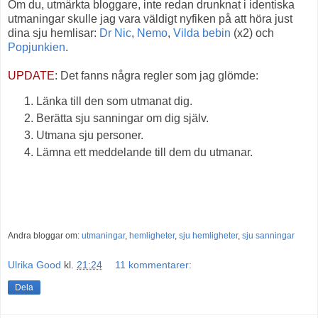
Om du, utmärkta bloggare, inte redan drunknat i identiska
utmaningar skulle jag vara väldigt nyfiken på att höra just
dina sju hemlisar:
Dr Nic
,
Nemo
,
Vilda bebin
(x2) och
Popjunkien
.
UPDATE
: Det fanns några regler som jag glömde:
Länka till den som utmanat dig.
Berätta sju sanningar om dig själv.
Utmana sju personer.
Lämna ett meddelande till dem du utmanar.
Andra bloggar om:
utmaningar
,
hemligheter
,
sju hemligheter
,
sju sanningar
Ulrika Good
kl.
21:24
11 kommentarer:
Dela