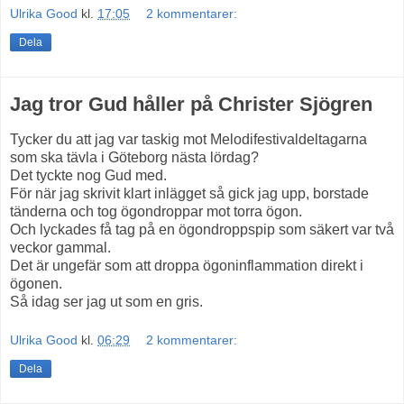
Ulrika Good
kl.
17:05
2 kommentarer:
Dela
Jag tror Gud håller på Christer Sjögren
Tycker du att jag var taskig mot Melodifestivaldeltagarna
som ska tävla i Göteborg nästa lördag?
Det tyckte nog Gud med.
För när jag skrivit klart inlägget så gick jag upp, borstade
tänderna och tog ögondroppar mot torra ögon.
Och lyckades få tag på en ögondroppspip som säkert var två
veckor gammal.
Det är ungefär som att droppa ögoninflammation direkt i
ögonen.
Så idag ser jag ut som en gris.
Ulrika Good
kl.
06:29
2 kommentarer:
Dela