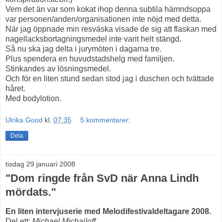
Vem det än var som kokat ihop denna subtila hämndsoppa
var personen/anden/organisationen inte nöjd med detta.
När jag öppnade min resväska visade de sig att flaskan med
nagellacksbortagningsmedel inte varit helt stängd.
Så nu ska jag delta i jurymöten i dagarna tre.
Plus spendera en huvudstadshelg med familjen.
Stinkandes av lösningsmedel.
Och för en liten stund sedan stod jag i duschen och tvättade
håret.
Med bodylotion.
Ulrika Good
kl.
07:35
5 kommentarer:
Dela
tisdag 29 januari 2008
"Dom ringde från SvD när Anna Lindh
mördats."
En liten intervjuserie med Melodifestivaldeltagare 2008.
Del ett:
Michael Michailoff