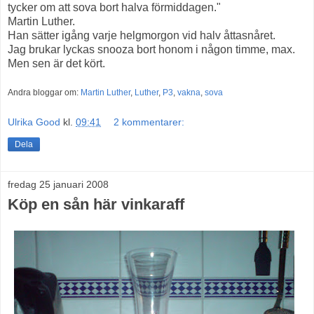
tycker om att sova bort halva förmiddagen."
Martin Luther.
Han sätter igång varje helgmorgon vid halv åttasnåret.
Jag brukar lyckas snooza bort honom i någon timme, max.
Men sen är det kört.
Andra bloggar om:
Martin Luther
,
Luther
,
P3
,
vakna
,
sova
Ulrika Good
kl.
09:41
2 kommentarer:
Dela
fredag 25 januari 2008
Köp en sån här vinkaraff