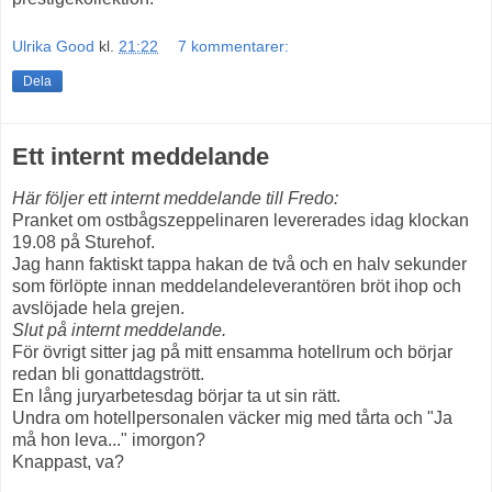
Ulrika Good
kl.
21:22
7 kommentarer:
Dela
Ett internt meddelande
Här följer ett internt meddelande till Fredo:
Pranket om ostbågszeppelinaren levererades idag klockan
19.08 på Sturehof.
Jag hann faktiskt tappa hakan de två och en halv sekunder
som förlöpte innan meddelandeleverantören bröt ihop och
avslöjade hela grejen.
Slut på internt meddelande.
För övrigt sitter jag på mitt ensamma hotellrum och börjar
redan bli gonattdagstrött.
En lång juryarbetesdag börjar ta ut sin rätt.
Undra om hotellpersonalen väcker mig med tårta och "Ja
må hon leva..." imorgon?
Knappast, va?