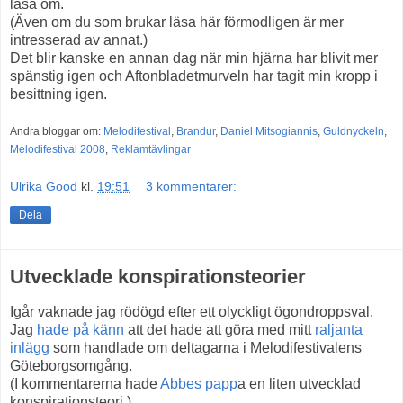
läsa om.
(Även om du som brukar läsa här förmodligen är mer
intresserad av annat.)
Det blir kanske en annan dag när min hjärna har blivit mer
spänstig igen och Aftonbladetmurveln har tagit min kropp i
besittning igen.
Andra bloggar om:
Melodifestival
,
Brandur
,
Daniel Mitsogiannis
,
Guldnyckeln
,
Melodifestival 2008
,
Reklamtävlingar
Ulrika Good
kl.
19:51
3 kommentarer:
Dela
Utvecklade konspirationsteorier
Igår vaknade jag rödögd efter ett olyckligt ögondroppsval.
Jag
hade på känn
att det hade att göra med mitt
raljanta
inlägg
som handlade om deltagarna i Melodifestivalens
Göteborgsomgång.
(I kommentarerna hade
Abbes papp
a en liten utvecklad
konspirationsteori.)