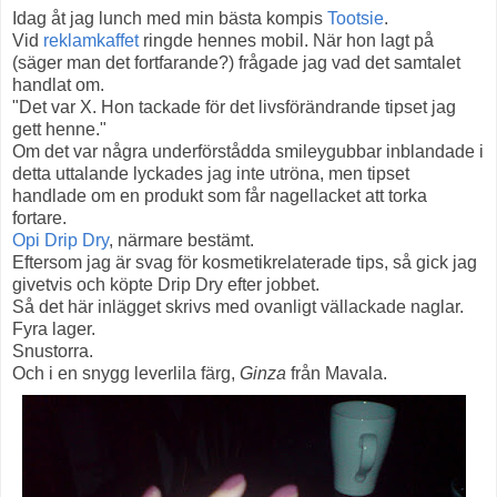
Idag åt jag lunch med min bästa kompis
Tootsie
.
Vid
reklamkaffet
ringde hennes mobil. När hon lagt på
(säger man det fortfarande?) frågade jag vad det samtalet
handlat om.
"Det var X. Hon tackade för det livsförändrande tipset jag
gett henne."
Om det var några underförstådda smileygubbar inblandade i
detta uttalande lyckades jag inte utröna, men tipset
handlade om en produkt som får nagellacket att torka
fortare.
Opi Drip Dry
, närmare bestämt.
Eftersom jag är svag för kosmetikrelaterade tips, så gick jag
givetvis och köpte Drip Dry efter jobbet.
Så det här inlägget skrivs med ovanligt vällackade naglar.
Fyra lager.
Snustorra.
Och i en snygg leverlila färg,
Ginza
från Mavala.