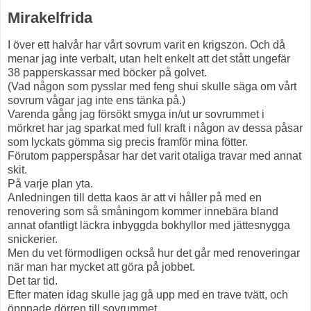
Mirakelfrida
I över ett halvår har vårt sovrum varit en krigszon. Och då
menar jag inte verbalt, utan helt enkelt att det stått ungefär
38 papperskassar med böcker på golvet.
(Vad någon som pysslar med feng shui skulle säga om vårt
sovrum vågar jag inte ens tänka på.)
Varenda gång jag försökt smyga in/ut ur sovrummet i
mörkret har jag sparkat med full kraft i någon av dessa påsar
som lyckats gömma sig precis framför mina fötter.
Förutom papperspåsar har det varit otaliga travar med annat
skit.
På varje plan yta.
Anledningen till detta kaos är att vi håller på med en
renovering som så småningom kommer innebära bland
annat ofantligt läckra inbyggda bokhyllor med jättesnygga
snickerier.
Men du vet förmodligen också hur det går med renoveringar
när man har mycket att göra på jobbet.
Det tar tid.
Efter maten idag skulle jag gå upp med en trave tvätt, och
öppnade dörren till sovrummet.