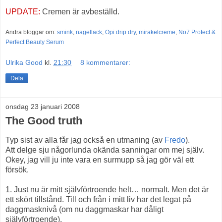
UPDATE:
Cremen är avbeställd.
Andra bloggar om:
smink
,
nagellack
,
Opi drip dry
,
mirakelcreme
,
No7 Protect &
Perfect Beauty Serum
Ulrika Good
kl.
21:30
8 kommentarer:
Dela
onsdag 23 januari 2008
The Good truth
Typ sist av alla får jag också en utmaning (av
Fredo
).
Att delge sju någorlunda okända sanningar om mej själv.
Okey, jag vill ju inte vara en surmupp så jag gör väl ett
försök.
1. Just nu är mitt självförtroende helt… normalt. Men det är
ett skört tillstånd. Till och från i mitt liv har det legat på
daggmasknivå (om nu daggmaskar har dåligt
självförtroende).