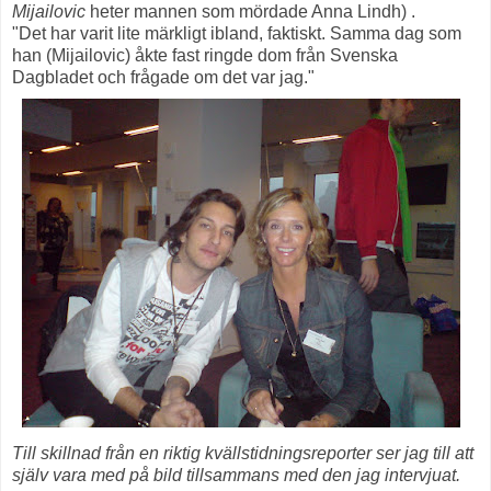
Mijailovic
heter mannen som mördade Anna Lindh)
.
"Det har varit lite märkligt ibland, faktiskt. Samma dag som
han (Mijailovic) åkte fast ringde dom från Svenska
Dagbladet och frågade om det var jag."
Till skillnad från en riktig kvällstidningsreporter ser jag till att
själv vara med på bild tillsammans med den jag intervjuat.