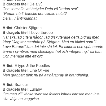
Bidragets titel:
Deja vû
Och som alla vet betyder Deja vû "redan sett".
"Redan hört" kanske den skulle hetat?
Deja... nåntingannat.
Artist
: Christer Sjögren
Bidragets titel
: I Love Europe
Här ska jag citera någon jag diskuterade detta bidrag med
idag: "Jag tror stenhårt på Sjögren. Med en låttitel som "I
Love Europe" kan det inte slå fel. Ett aktuellt och spännande
ämne i symbios med storslagenhet och integrering." sa han.
Och menade inte ett ord.
Artist:
E-type & the Poodles
Bidragets titel:
Line Of Fire
Men grabbar; tänk nu på att hårspray är brandfarligt.
Artist:
Brandur
Bidragets titel:
Lullaby
Om man vill väcka svenska folkets kärlek kanske man inte
ska välja en vaggvisa.