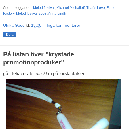
Andra bloggar om:
Melodifestival
,
Michael Michailoff
,
That´s Love
,
Fame
Factory
,
Melodifestival 2008
,
Anna Lindh
Ulrika Good
kl.
18:00
Inga kommentarer:
Dela
På listan över "krystade
promotionproduker"
går Teliaceratet
direkt
in på förstaplatsen.