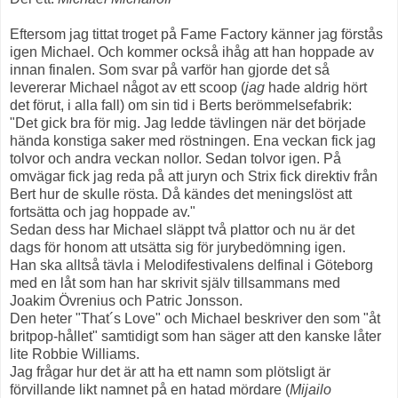
Eftersom jag tittat troget på Fame Factory känner jag förstås
igen Michael. Och kommer också ihåg att han hoppade av
innan finalen. Som svar på varför han gjorde det så
levererar Michael något av ett scoop (
jag
hade aldrig hört
det förut, i alla fall) om sin tid i Berts berömmelsefabrik:
"Det gick bra för mig. Jag ledde tävlingen när det började
hända konstiga saker med röstningen. Ena veckan fick jag
tolvor och andra veckan nollor. Sedan tolvor igen. På
omvägar fick jag reda på att juryn och Strix fick direktiv från
Bert hur de skulle rösta. Då kändes det meningslöst att
fortsätta och jag hoppade av."
Sedan dess har Michael släppt två plattor och nu är det
dags för honom att utsätta sig för jurybedömning igen.
Han ska alltså tävla i Melodifestivalens delfinal i Göteborg
med en låt som han har skrivit själv tillsammans med
Joakim Övrenius och Patric Jonsson.
Den heter "That´s Love" och Michael beskriver den som "åt
britpop-hållet" samtidigt som han säger att den kanske låter
lite Robbie Williams.
Jag frågar hur det är att ha ett namn som plötsligt är
förvillande likt namnet på en hatad mördare (
Mijailo