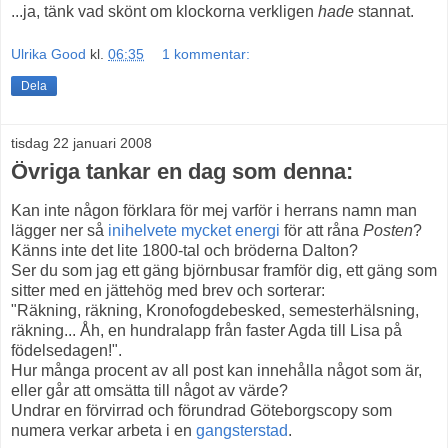
...ja, tänk vad skönt om klockorna verkligen
hade
stannat.
Ulrika Good
kl.
06:35
1 kommentar:
Dela
tisdag 22 januari 2008
Övriga tankar en dag som denna:
Kan inte någon förklara för mej varför i herrans namn man
lägger ner så
inihelvete mycket energi
för att råna
Posten
?
Känns inte det lite 1800-tal och bröderna Dalton?
Ser du som jag ett gäng björnbusar framför dig, ett gäng som
sitter med en jättehög med brev och sorterar:
"Räkning, räkning, Kronofogdebesked, semesterhälsning,
räkning... Åh, en hundralapp från faster Agda till Lisa på
födelsedagen!".
Hur många procent av all post kan innehålla något som är,
eller går att omsätta till något av värde?
Undrar en förvirrad och förundrad Göteborgscopy som
numera verkar arbeta i en
gangsterstad
.