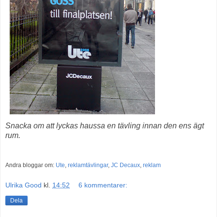
Snacka om att lyckas haussa en tävling innan den ens ägt
rum.
Andra bloggar om:
Ute
,
reklamtävlingar
,
JC Decaux
,
reklam
Ulrika Good
kl.
14:52
6 kommentarer:
Dela