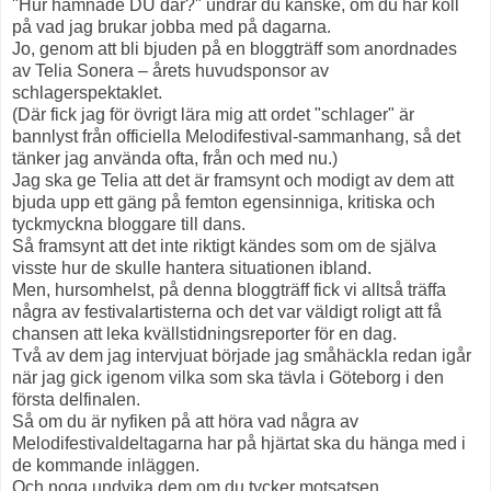
"Hur hamnade DU där?" undrar du kanske, om du har koll
på vad jag brukar jobba med på dagarna.
Jo, genom att bli bjuden på en bloggträff som anordnades
av Telia Sonera – årets huvudsponsor av
schlagerspektaklet.
(Där fick jag för övrigt lära mig att ordet "schlager" är
bannlyst från officiella Melodifestival-sammanhang, så det
tänker jag använda ofta, från och med nu.)
Jag ska ge Telia att det är framsynt och modigt av dem att
bjuda upp ett gäng på femton egensinniga, kritiska och
tyckmyckna bloggare till dans.
Så framsynt att det inte riktigt kändes som om de själva
visste hur de skulle hantera situationen ibland.
Men, hursomhelst, på denna bloggträff fick vi alltså träffa
några av festivalartisterna och det var väldigt roligt att få
chansen att leka kvällstidningsreporter för en dag.
Två av dem jag intervjuat började jag småhäckla redan igår
när jag gick igenom vilka som ska tävla i Göteborg i den
första delfinalen.
Så om du är nyfiken på att höra vad några av
Melodifestivaldeltagarna har på hjärtat ska du hänga med i
de kommande inläggen.
Och noga undvika dem om du tycker motsatsen.