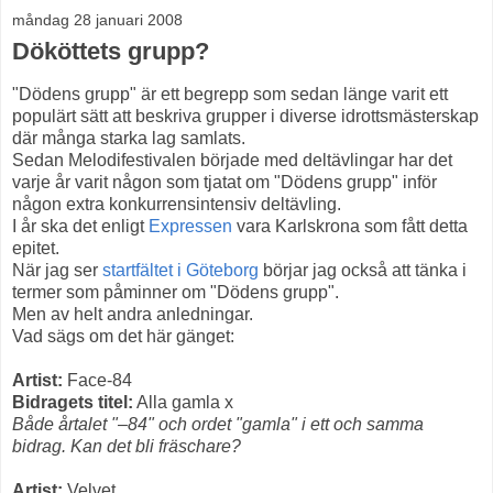
måndag 28 januari 2008
Dököttets grupp?
"Dödens grupp" är ett begrepp som sedan länge varit ett
populärt sätt att beskriva grupper i diverse idrottsmästerskap
där många starka lag samlats.
Sedan Melodifestivalen började med deltävlingar har det
varje år varit någon som tjatat om "Dödens grupp" inför
någon extra konkurrensintensiv deltävling.
I år ska det enligt
Expressen
vara Karlskrona som fått detta
epitet.
När jag ser
startfältet i Göteborg
börjar jag också att tänka i
termer som påminner om "Dödens grupp".
Men av helt andra anledningar.
Vad sägs om det här gänget:
Artist:
Face-84
Bidragets titel:
Alla gamla x
Både årtalet "–84" och ordet "gamla" i ett och samma
bidrag. Kan det bli fräschare?
Artist:
Velvet