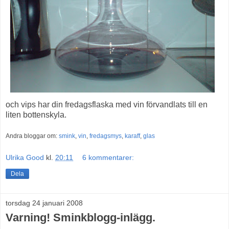
och vips har din fredagsflaska med vin förvandlats till en
liten bottenskyla.
Andra bloggar om:
smink
,
vin
,
fredagsmys
,
karaff
,
glas
Ulrika Good
kl.
20:11
6 kommentarer:
Dela
torsdag 24 januari 2008
Varning! Sminkblogg-inlägg.