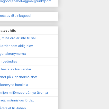
ikagood[snabel-a]gmail[punkt]com
ets av @ulrikagood
atest hits
, mina ord är inte till salu.
karriär som aldig blev.
genakronymerna
i Ledindiss
 bästa av två världar
onet på Gripsholms slott
korevyns horskola
iljen miljömupp på nya äventyr
rejäl människas lördag.
årstalet till Johan