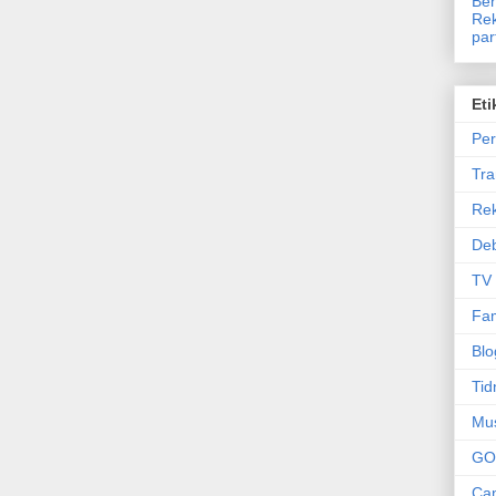
Ben
Rek
par
Eti
Per
Tr
Re
Deb
TV
Fam
Blo
Tid
Mu
GO
Can