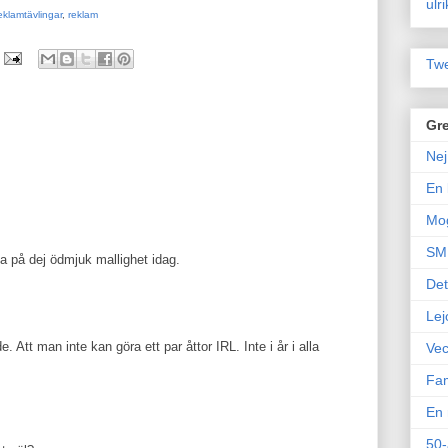
ulr
eklamtävlingar
,
reklam
Twe
Gre
Nej
En 
Mo
SM 
a på dej ödmjuk mallighet idag.
Det
Lej
 Att man inte kan göra ett par åttor IRL. Inte i år i alla
Vec
Fam
En 
50-