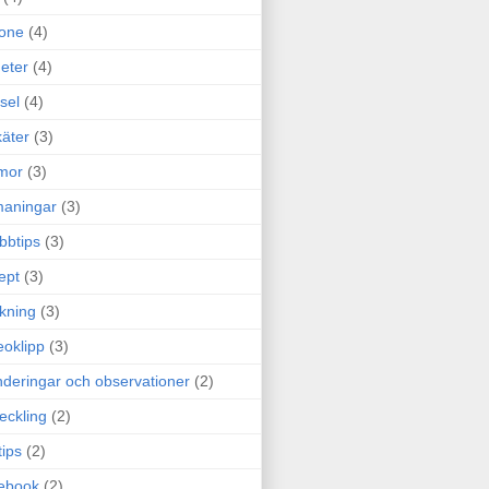
one
(4)
eter
(4)
sel
(4)
äter
(3)
mor
(3)
maningar
(3)
bbtips
(3)
ept
(3)
ckning
(3)
eoklipp
(3)
deringar och observationer
(2)
eckling
(2)
tips
(2)
ebook
(2)