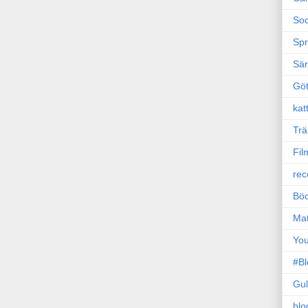
Soc
Sp
Sä
Gö
kat
Trä
Fil
rec
Böc
Ma
Yo
#B
Gul
blo