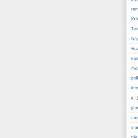
ren
Krö
Twi
Nöj
Ra
kän
mo
poli
int
jul
jäm
mo
sm
hår