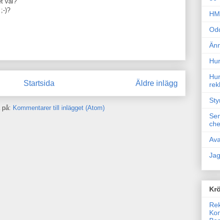
t väl?
;-)?
HM 
Odd
Änn
Hur
Hur
Startsida
Äldre inlägg
rek
Sty
 på:
Kommentarer till inlägget (Atom)
Sem
che
Ava
Jag
Krö
Rek
Kon