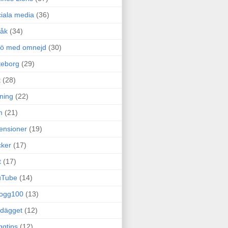
iala media
(36)
råk
(34)
rö med omnejd
(30)
teborg
(29)
t
(28)
ning
(22)
m
(21)
ensioner
(19)
ker
(17)
t
(17)
uTube
(14)
logg100
(13)
dägget
(12)
ggtips
(12)