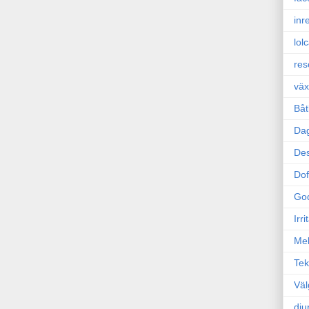
inr
lol
res
väx
Båt
Da
Des
Dof
Go
Irr
Mel
Tek
Väl
dju