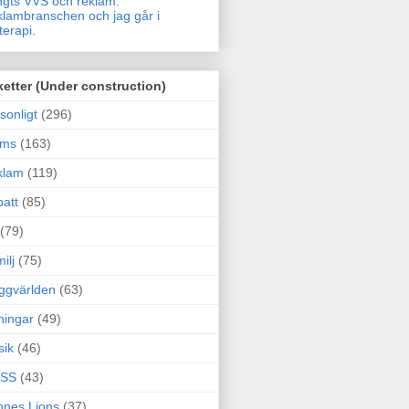
gts VVS och reklam.
lambranschen och jag går i
terapi.
ketter (Under construction)
sonligt
(296)
ams
(163)
klam
(119)
att
(85)
(79)
ilj
(75)
ggvärlden
(63)
ningar
(49)
sik
(46)
SS
(43)
nes Lions
(37)