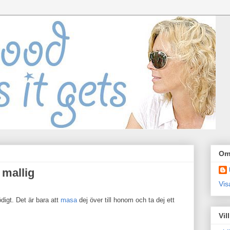
Om
 mallig
Vis
ödigt. Det är bara att
masa
dej över till honom och ta dej ett
Vil