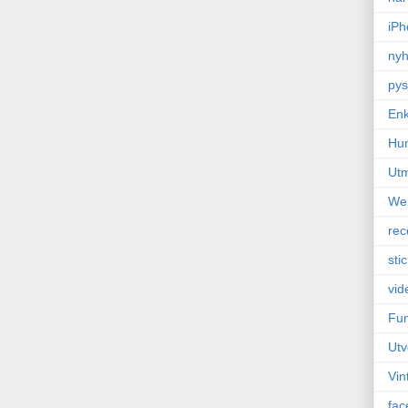
iPh
nyh
pys
Enk
Hu
Ut
We
rec
sti
vid
Fun
Utv
Vin
fac