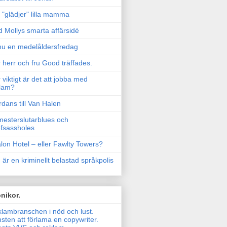
"glädjer" lilla mamma
 Mollys smarta affärsidé
u en medelåldersfredag
 herr och fru Good träffades.
 viktigt är det att jobba med
lam?
rdans till Van Halen
esterslutarblues och
fsassholes
lon Hotel – eller Fawlty Towers?
 är en kriminellt belastad språkpolis
nikor.
lambranschen i nöd och lust.
sten att förlama en copywriter.