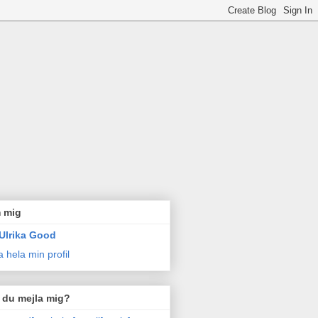
 mig
Ulrika Good
a hela min profil
l du mejla mig?