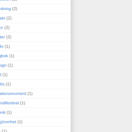
edning
(2)
cats
(2)
or
(2)
ter
(2)
liv
(1)
gbok
(1)
ign
(1)
t
(1)
dis
(1)
itationsmoment
(1)
odifestival
(1)
nik
(1)
görenhet
(1)
r
(1)