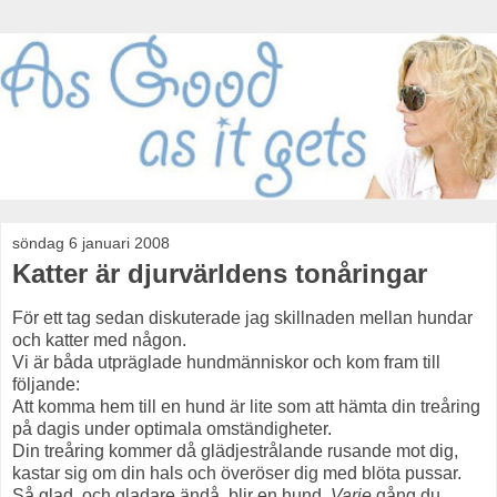
söndag 6 januari 2008
Katter är djurvärldens tonåringar
För ett tag sedan diskuterade jag skillnaden mellan hundar
och katter med någon.
Vi är båda utpräglade hundmänniskor och kom fram till
följande:
Att komma hem till en hund är lite som att hämta din treåring
på dagis under optimala omständigheter.
Din treåring kommer då glädjestrålande rusande mot dig,
kastar sig om din hals och överöser dig med blöta pussar.
Så glad, och gladare ändå, blir en hund.
Varje
gång du