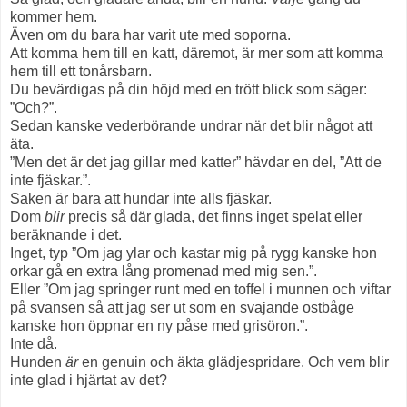
kommer hem.
Även om du bara har varit ute med soporna.
Att komma hem till en katt, däremot, är mer som att komma
hem till ett tonårsbarn.
Du bevärdigas på din höjd med en trött blick som säger:
”Och?”.
Sedan kanske vederbörande undrar när det blir något att
äta.
”Men det är det jag gillar med katter” hävdar en del, ”Att de
inte fjäskar.”.
Saken är bara att hundar inte alls fjäskar.
Dom
blir
precis så där glada, det finns inget spelat eller
beräknande i det.
Inget, typ ”Om jag ylar och kastar mig på rygg kanske hon
orkar gå en extra lång promenad med mig sen.”.
Eller ”Om jag springer runt med en toffel i munnen och viftar
på svansen så att jag ser ut som en svajande ostbåge
kanske hon öppnar en ny påse med grisöron.”.
Inte då.
Hunden
är
en genuin och äkta glädjespridare. Och vem blir
inte glad i hjärtat av det?