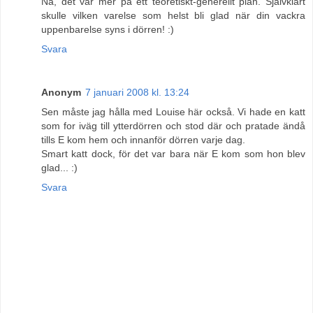
Nä, det var mer på ett teoretiskt-generellt plan. Självklart
skulle vilken varelse som helst bli glad när din vackra
uppenbarelse syns i dörren! :)
Svara
Anonym
7 januari 2008 kl. 13:24
Sen måste jag hålla med Louise här också. Vi hade en katt
som for iväg till ytterdörren och stod där och pratade ändå
tills E kom hem och innanför dörren varje dag.
Smart katt dock, för det var bara när E kom som hon blev
glad... :)
Svara