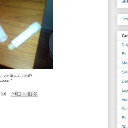
ulr
Twe
Gre
Nej
En 
Mo
SM 
a, var är mitt cerat?
alsen."
Det
Lej
Vec
Fam
En 
50-