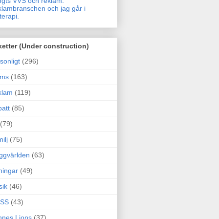
gts VVS och reklam.
lambranschen och jag går i
terapi.
ketter (Under construction)
sonligt
(296)
ams
(163)
klam
(119)
att
(85)
(79)
ilj
(75)
ggvärlden
(63)
ningar
(49)
sik
(46)
SS
(43)
nes Lions
(37)