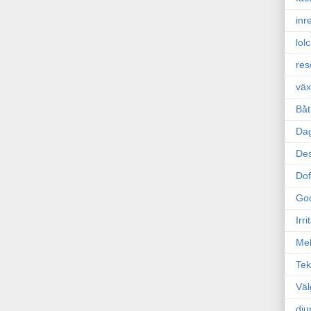
inr
lol
res
väx
Båt
Da
Des
Dof
Go
Irr
Mel
Tek
Väl
dju