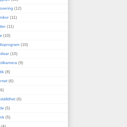
overing
(12)
nikor
(11)
tter
(11)
e
(10)
dioprogram
(10)
disar
(10)
bilkamera
(9)
tik
(8)
ernet
(6)
(6)
ställdhet
(6)
de
(5)
ink
(5)
(4)