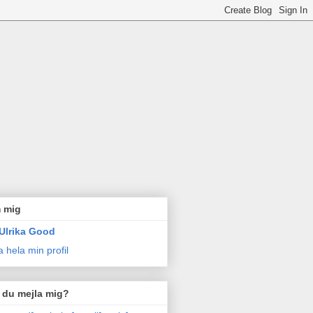
 mig
Ulrika Good
a hela min profil
l du mejla mig?