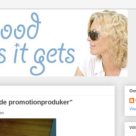
Om
tade promotionproduker"
Vis
en.
Vil