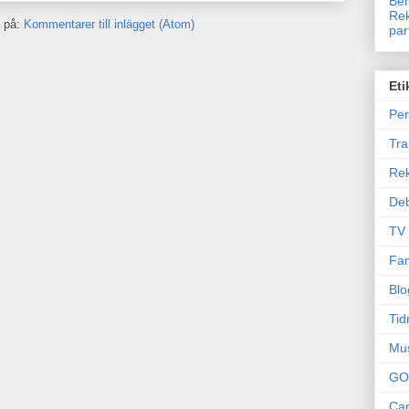
Ben
Rek
 på:
Kommentarer till inlägget (Atom)
par
Eti
Per
Tr
Re
Deb
TV
Fam
Blo
Tid
Mu
GO
Can