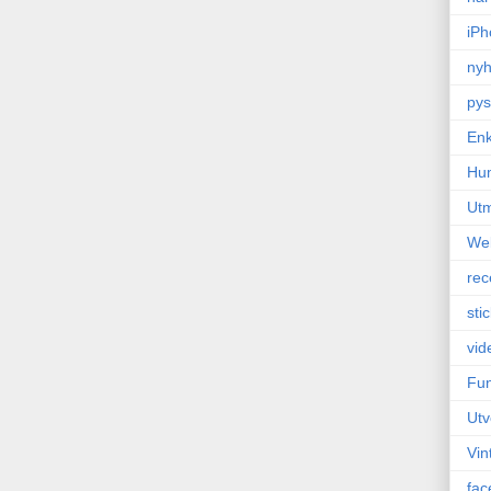
iPh
nyh
pys
Enk
Hu
Ut
We
rec
sti
vid
Fun
Utv
Vin
fac