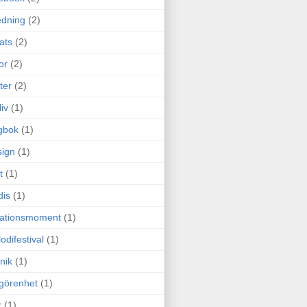
edning
(2)
cats
(2)
or
(2)
ter
(2)
liv
(1)
gbok
(1)
ign
(1)
t
(1)
dis
(1)
itationsmoment
(1)
odifestival
(1)
nik
(1)
görenhet
(1)
r
(1)