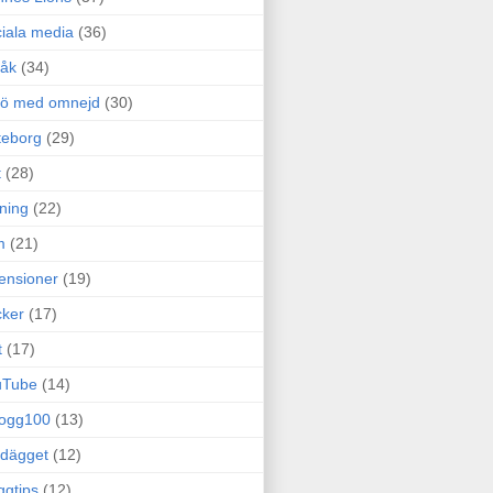
iala media
(36)
råk
(34)
rö med omnejd
(30)
teborg
(29)
t
(28)
ning
(22)
m
(21)
ensioner
(19)
ker
(17)
t
(17)
uTube
(14)
logg100
(13)
dägget
(12)
ggtips
(12)