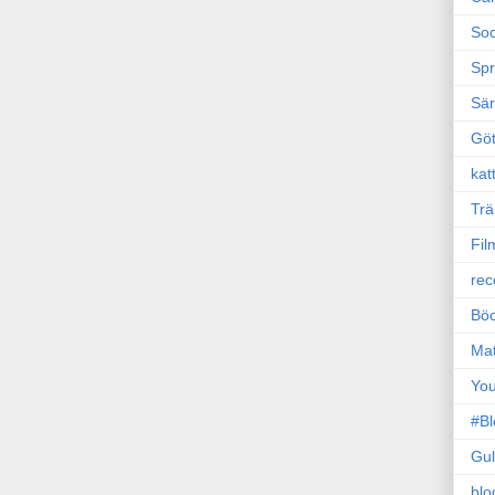
Soc
Sp
Sä
Gö
kat
Trä
Fil
rec
Böc
Ma
Yo
#B
Gul
blo