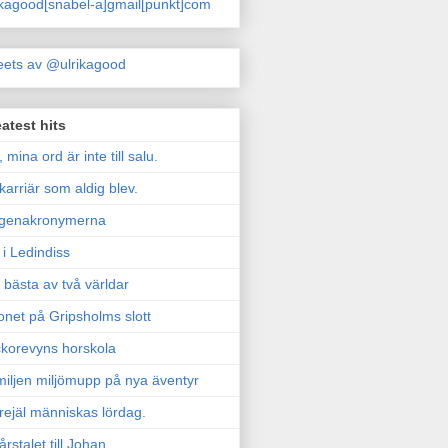
ikagood[snabel-a]gmail[punkt]com
ets av @ulrikagood
atest hits
, mina ord är inte till salu.
karriär som aldig blev.
genakronymerna
i Ledindiss
 bästa av två världar
onet på Gripsholms slott
korevyns horskola
iljen miljömupp på nya äventyr
rejäl människas lördag.
årstalet till Johan