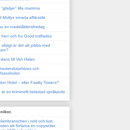
"glädjer" lilla mamma
 Mollys smarta affärsidé
u en medelåldersfredag
 herr och fru Good träffades.
 viktigt är det att jobba med
lam?
rdans till Van Halen
esterslutarblues och
fsassholes
lon Hotel – eller Fawlty Towers?
 är en kriminellt belastad språkpolis
nikor.
lambranschen i nöd och lust.
sten att förlama en copywriter.