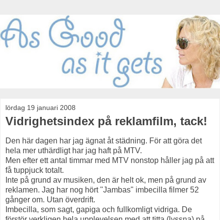
lördag 19 januari 2008
Vidrighetsindex på reklamfilm, tack!
Den här dagen har jag ägnat åt städning. För att göra det
hela mer uthärdligt har jag haft på MTV.
Men efter ett antal timmar med MTV nonstop håller jag på att
få tuppjuck totalt.
Inte på grund av musiken, den är helt ok, men på grund av
reklamen. Jag har nog hört "Jambas" imbecilla filmer 52
gånger om. Utan överdrift.
Imbecilla, som sagt, gapiga och fullkomligt vidriga. De
förstör verkligen hela upplevelsen med att titta (lyssna) på