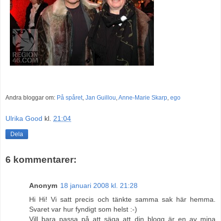
Andra bloggar om:
På spåret
,
Jan Guillou
,
Anne-Marie Skarp
,
ego
Ulrika Good
kl.
21:04
Dela
6 kommentarer:
Anonym
18 januari 2008 kl. 21:28
Hi Hi! Vi satt precis och tänkte samma sak här hemma.
Svaret var hur fyndigt som helst :-)
Vill bara passa på att säga att din blogg är en av mina