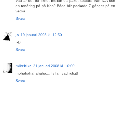
Vad är det för likhet mellan ett paket köttfärs från ICA och
en tonåring på på Kos? Båda blir packade 7 gånger på en
vecka
Svara
jo
19 januari 2008 kl. 12:50
:-D
Svara
mikebike
21 januari 2008 kl. 10:00
mohahahahahaha.... fy fan vad roligt!
Svara