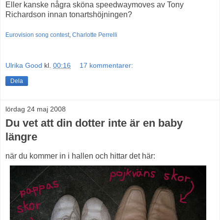
Eller kanske några sköna speedwaymoves av Tony
Richardson innan tonartshöjningen?
Eurovision song contest
,
Charlotte Perrelli
Ulrika Good
kl.
00:16
17 kommentarer:
Dela
lördag 24 maj 2008
Du vet att din dotter inte är en baby
längre
när du kommer in i hallen och hittar det här: