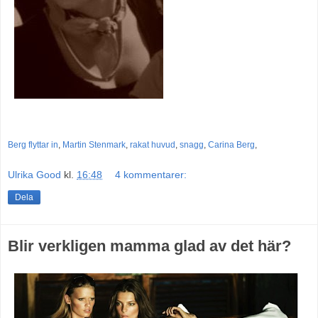
Berg flyttar in
,
Martin Stenmark
,
rakat huvud
,
snagg
,
Carina Berg
,
Ulrika Good
kl.
16:48
4 kommentarer:
Dela
Blir verkligen mamma glad av det här?