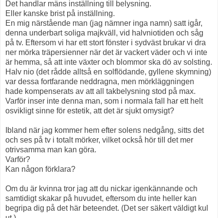
Det handlar mäns inställning till belysning.
Eller kanske brist på inställning.
En mig närstående man (jag nämner inga namn) satt igår,
denna underbart soliga majkväll, vid halvniotiden och såg
på tv. Eftersom vi har ett stort fönster i sydväst brukar vi dra
ner mörka träpersienner när det är vackert väder och vi inte
är hemma, så att inte växter och blommor ska dö av solsting.
Halv nio (det rådde alltså en solflödande, gyllene skymning)
var dessa fortfarande neddragna, men mörkläggningen
hade kompenserats av att all takbelysning stod på max.
Varför inser inte denna man, som i normala fall har ett helt
osvikligt sinne för estetik, att det är sjukt omysigt?
Ibland när jag kommer hem efter solens nedgång, sitts det
och ses på tv i totalt mörker, vilket också hör till det mer
otrivsamma man kan göra.
Varför?
Kan någon förklara?
Om du är kvinna tror jag att du nickar igenkännande och
samtidigt skakar på huvudet, eftersom du inte heller kan
begripa dig på det här beteendet. (Det ser säkert väldigt kul
ut.)