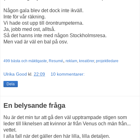
Någon gala blev det dock inte ikväll.
Inte för vår räkning.
Vi hade ost upp till örontrumpeterna.
Ja, jobb med ost, alltså.
Så det hanns inte med någon Stockholmsresa.
Men vad är väl en bal på osv.
,
499 bästa och mäktigaste
,
Resumé
reklam
,
kreatörer
,
projektledare
Ulrika Good
kl.
22:09
10 kommentarer:
Dela
En belysande fråga
Nu är det min tur att gå den väl upptrampade stigen som
leder till liknelsen att kvinnor är från Venus och män från...
vettet.
I alla fall när det gäller den här lilla, lilla detaljen.