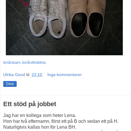
tonårsbarn
,
tonårsföräldrar
,
Ulrika Good
kl.
23:10
Inga kommentarer:
Dela
Ett stöd på jobbet
Jag har en kollega som heter Lena.
Hon har två efternamn, först ett på B och sedan ett på H.
Naturligtvis kallas hon för Lena BH.