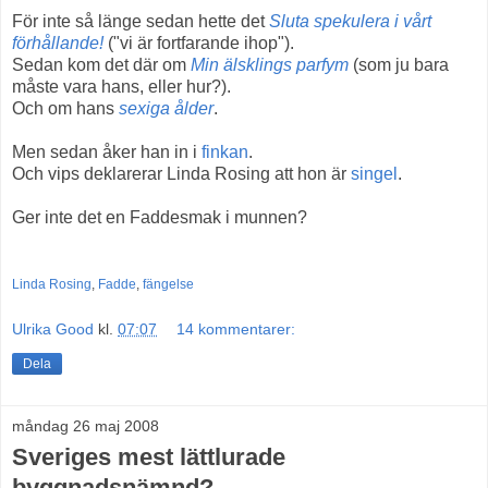
För inte så länge sedan hette det
Sluta spekulera i vårt
förhållande!
("vi är fortfarande ihop").
Sedan kom det där om
Min älsklings parfym
(som ju bara
måste vara hans, eller hur?).
Och om hans
sexiga ålder
.
Men sedan åker han in i
finkan
.
Och vips deklarerar Linda Rosing att hon är
singel
.
Ger inte det en Faddesmak i munnen?
Linda Rosing
,
Fadde
,
fängelse
Ulrika Good
kl.
07:07
14 kommentarer:
Dela
måndag 26 maj 2008
Sveriges mest lättlurade
byggnadsnämnd?