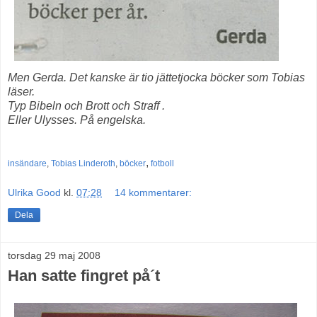
Men Gerda. Det kanske är tio jättetjocka böcker som Tobias
läser.
Typ Bibeln och Brott och Straff .
Eller Ulysses. På engelska.
,
insändare
,
Tobias Linderoth
,
böcker
fotboll
Ulrika Good
kl.
07:28
14 kommentarer:
Dela
torsdag 29 maj 2008
Han satte fingret på´t