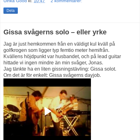
Ulrika Good
kl.
10:47
2 kommentarer:
Dela
Gissa svågerns solo – eller yrke
Jag är just hemkommen från en väldigt kul kväll på
golfkrogen som ligger typ femtio meter hemifrån.
Kvällens höjdpunkt var husbandet, och på lead guitar
hittade vi ingen mindre än min svåger, Jonas.
Jag tänkte ha en liten gissningstävling: Gissa solot.
Om det är för enkelt: Gissa svågerns dayjob.