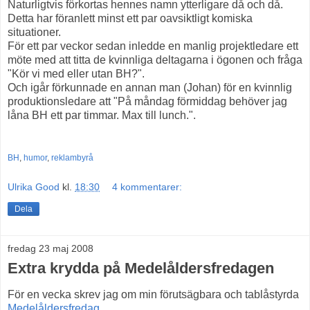
Naturligtvis förkortas hennes namn ytterligare då och då.
Detta har föranlett minst ett par oavsiktligt komiska
situationer.
För ett par veckor sedan inledde en manlig projektledare ett
möte med att titta de kvinnliga deltagarna i ögonen och fråga
"Kör vi med eller utan BH?".
Och igår förkunnade en annan man (Johan) för en kvinnlig
produktionsledare att "På måndag förmiddag behöver jag
låna BH ett par timmar. Max till lunch.".
BH
,
humor
,
reklambyrå
Ulrika Good
kl.
18:30
4 kommentarer:
Dela
fredag 23 maj 2008
Extra krydda på Medelåldersfredagen
För en vecka skrev jag om min förutsägbara och tablåstyrda
Medelåldersfredag
.