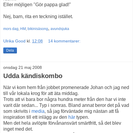
Eller möjligen "Gör pappa glad!"
Nej, barn, rita en teckning istället.
,
mors dag
,
HM
,
bikinisäsong
avundsjuka
Ulrika Good
kl.
12:08
14 kommentarer:
Dela
onsdag 21 maj 2008
Udda kändiskombo
När vi kom hem från jobbet promenerade Johan och jag ned
till vår lokala krog för att äta middag.
Trots att vi bara bor några hundra meter från den har vi inte
varit där sedan... Typ i somras. Bland annat beror det på vad
som skrivits i
media
, så jag förväntade mig nästan att få
inspiration till ett inlägg av den
här
typen.
Men det hela avlöpte förvånansvärt smärtfritt, så det blev
inget med det.