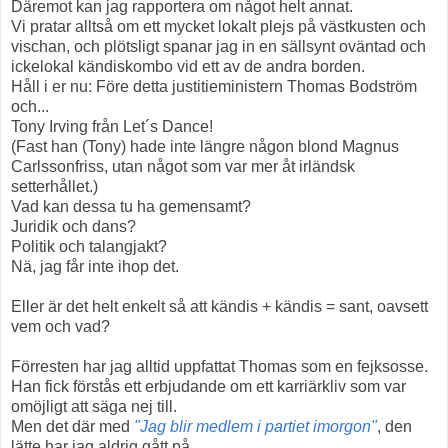
Däremot kan jag rapportera om något helt annat.
Vi pratar alltså om ett mycket lokalt plejs på västkusten och
vischan, och plötsligt spanar jag in en sällsynt oväntad och
ickelokal kändiskombo vid ett av de andra borden.
Håll i er nu: Före detta justitieministern Thomas Bodström
och...
Tony Irving från Let´s Dance!
(Fast han (Tony) hade inte längre någon blond Magnus
Carlssonfriss, utan något som var mer åt irländsk
setterhållet.)
Vad kan dessa tu ha gemensamt?
Juridik och dans?
Politik och talangjakt?
Nä, jag får inte ihop det.
Eller är det helt enkelt så att kändis + kändis = sant, oavsett
vem och vad?
Förresten har jag alltid uppfattat Thomas som en fejksosse.
Han fick förstås ett erbjudande om ett karriärkliv som var
omöjligt att säga nej till.
Men det där med
"Jag blir medlem i partiet imorgon"
, den
lätte har jag aldrig gått på.