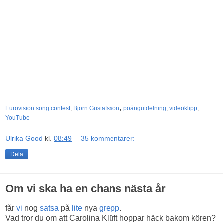
,
Eurovision song contest
,
Björn Gustafsson
poängutdelning
,
videoklipp
,
YouTube
Ulrika Good
kl.
08:49
35 kommentarer:
Dela
Om vi ska ha en chans nästa år
får
vi
nog
satsa
på
lite
nya
grepp
.
Vad tror du om att Carolina Klüft hoppar häck bakom kören?