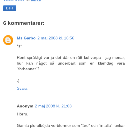
Dela
6 kommentarer:
Ms Garbo
2 maj 2008 kl. 16:56
*s*
Rent språkligt var ju det där en rätt kul vurpa - jag menar,
hur kan något så underbart som en klämdag vara
"förbannat"?
;)
Svara
Anonym
2 maj 2008 kl. 21:03
Hörru.
Gamla pluralböjda verbformer som "äro" och "infalla" funkar