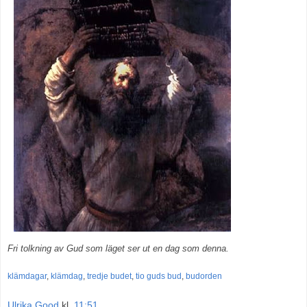
Fri tolkning av Gud som läget ser ut en dag som denna.
klämdagar
,
klämdag
,
tredje budet
,
tio guds bud
,
budorden
Ulrika Good
kl.
11:51