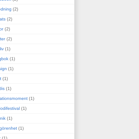
edning
(2)
cats
(2)
or
(2)
ter
(2)
liv
(1)
gbok
(1)
ign
(1)
t
(1)
dis
(1)
itationsmoment
(1)
odifestival
(1)
nik
(1)
görenhet
(1)
r
(1)