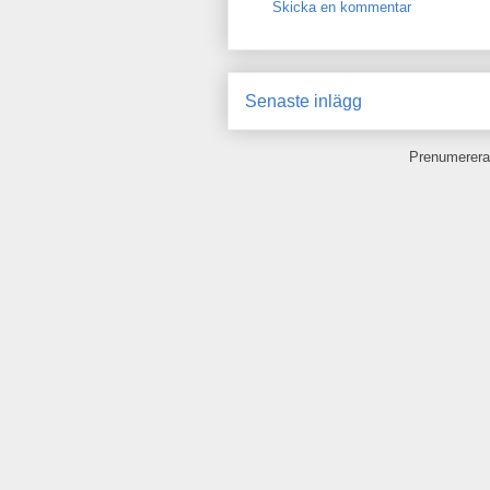
Skicka en kommentar
Senaste inlägg
Prenumerera