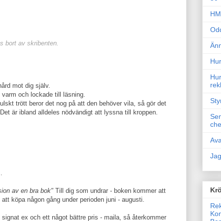
HM 
Odd
 bort av skribenten.
Änn
Hur
Hur
rek
 hård mot dig själv.
varm och lockade till läsning.
Sty
lskt trött beror det nog på att den behöver vila, så gör det
 Det är ibland alldeles nödvändigt att lyssna till kroppen.
Sem
che
Ava
Jag
.
Krö
sion av en bra bok"
Till dig som undrar - boken kommer att
 att köpa någon gång under perioden juni - augusti.
Rek
Kon
et signat ex och ett något bättre pris - maila, så återkommer