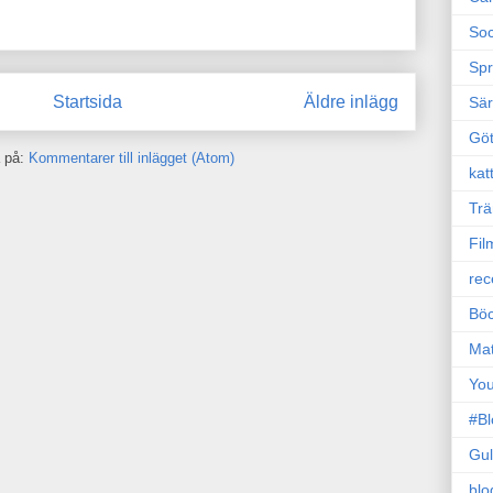
Soc
Sp
Startsida
Äldre inlägg
Sä
Gö
 på:
Kommentarer till inlägget (Atom)
kat
Trä
Fil
rec
Böc
Ma
Yo
#B
Gul
blo