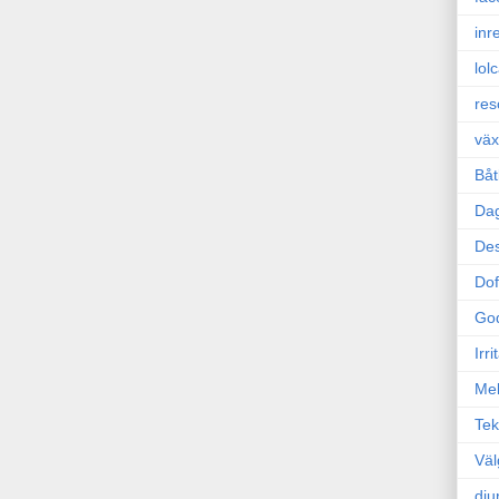
inr
lol
res
väx
Båt
Da
Des
Dof
Go
Irr
Mel
Tek
Väl
dju