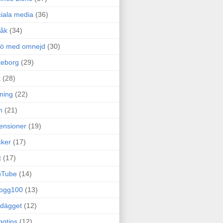
iala media
(36)
råk
(34)
rö med omnejd
(30)
teborg
(29)
t
(28)
ning
(22)
m
(21)
ensioner
(19)
ker
(17)
t
(17)
uTube
(14)
logg100
(13)
dägget
(12)
ggtips
(12)