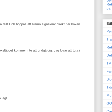
Ben
Rek
par
Eti
la fall! Och hoppas att Nemo signalerar direkt när boken
Per
Tr
Re
ksläppet kommer inte att undgå dig. Jag lovar att tuta i
Deb
TV
Fam
Blo
Tid
Mu
 jag!
GO
Can