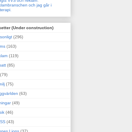
gts VVS och reklam.
lambranschen och jag går i
terapi.
ketter (Under construction)
sonligt
(296)
ams
(163)
klam
(119)
att
(85)
(79)
ilj
(75)
ggvärlden
(63)
ningar
(49)
sik
(46)
SS
(43)
nes Lions
(37)