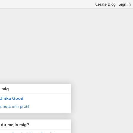
 mig
Ulrika Good
a hela min profil
l du mejla mig?