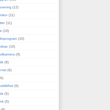
overing
(12)
nikor
(11)
tter
(11)
e
(10)
dioprogram
(10)
disar
(10)
bilkamera
(9)
tik
(8)
ernet
(6)
(6)
ställdhet
(6)
de
(5)
ink
(5)
(4)