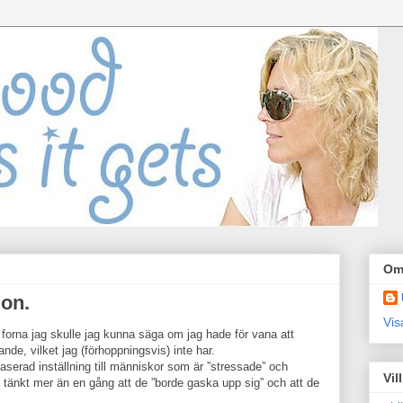
Om
ion.
Vis
tt forna jag skulle jag kunna säga om jag hade för vana att
e, vilket jag (förhoppningsvis) inte har.
aserad inställning till människor som är ”stressade” och
Vil
å tänkt mer än en gång att de ”borde gaska upp sig” och att de