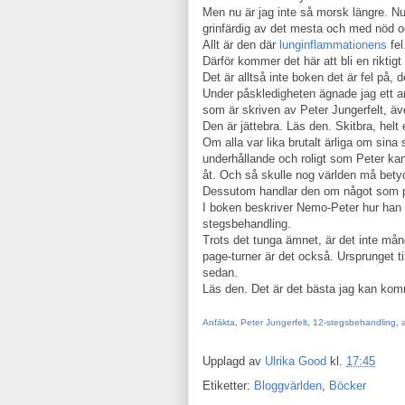
Men nu är jag inte så morsk längre. Nu
grinfärdig av det mesta och med nöd o
Allt är den där
lunginflammationens
fel
Därför kommer det här att bli en riktig
Det är alltså inte boken det är fel på, d
Under påskledigheten ägnade jag ett an
som är skriven av Peter Jungerfelt, 
Den är jättebra. Läs den. Skitbra, helt 
Om alla var lika brutalt ärliga om si
underhållande och roligt som Peter kan 
åt. Och så skulle nog världen må betydl
Dessutom handlar den om något som på
I boken beskriver Nemo-Peter hur han n
stegsbehandling.
Trots det tunga ämnet, är det inte mång
page-turner är det också. Ursprunget t
sedan.
Läs den. Det är det bästa jag kan ko
Anfäkta
,
Peter Jungerfelt
,
12-stegsbehandling
,
Upplagd av
Ulrika Good
kl.
17:45
Etiketter:
Bloggvärlden
,
Böcker