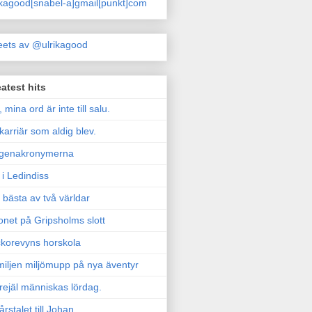
ikagood[snabel-a]gmail[punkt]com
ets av @ulrikagood
atest hits
, mina ord är inte till salu.
karriär som aldig blev.
genakronymerna
i Ledindiss
 bästa av två världar
onet på Gripsholms slott
korevyns horskola
iljen miljömupp på nya äventyr
rejäl människas lördag.
årstalet till Johan