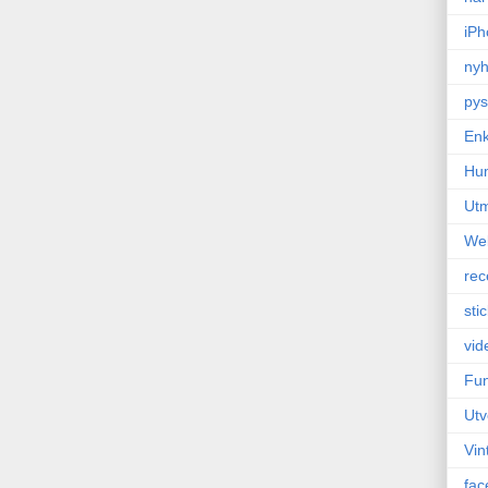
iPh
nyh
pys
Enk
Hu
Ut
We
rec
sti
vid
Fun
Utv
Vin
fac