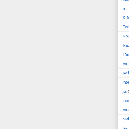
ren
Krö
Twi
Nöj
Ra
kän
mo
poli
int
jul
jäm
mo
sm
hår