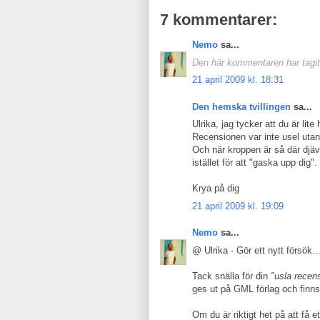
7 kommentarer:
Nemo
sa...
Den här kommentaren har tagits
21 april 2009 kl. 18:31
Den hemska tvillingen
sa...
Ulrika, jag tycker att du är lite
Recensionen var inte usel utan 
Och när kroppen är så där djävu
istället för att "gaska upp dig".
Krya på dig
21 april 2009 kl. 19:09
Nemo
sa...
@ Ulrika - Gör ett nytt försök...
Tack snälla för din
"usla recen
ges ut på GML förlag och finns
Om du är riktigt het på att få 