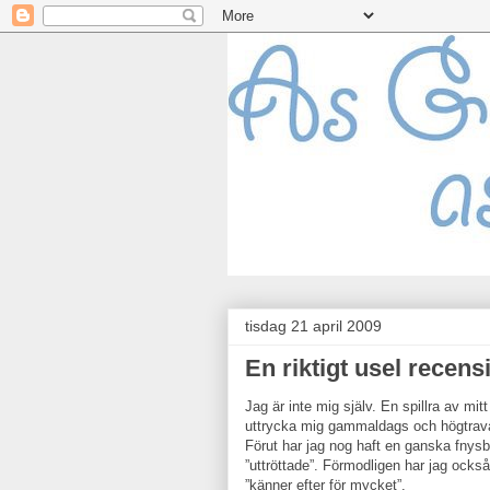
tisdag 21 april 2009
En riktigt usel recens
Jag är inte mig själv. En spillra av mi
uttrycka mig gammaldags och högtravand
Förut har jag nog haft en ganska fnysb
”uttröttade”. Förmodligen har jag ocks
”känner efter för mycket”.