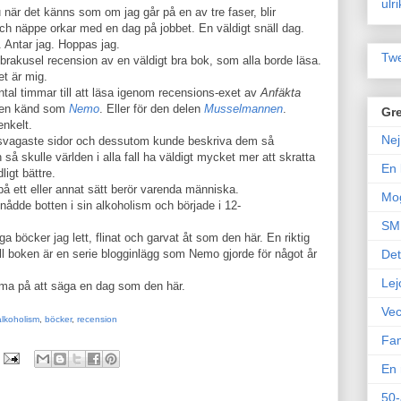
ulr
 när det känns som om jag går på en av tre faser, blir
ch näppe orkar med en dag på jobbet. En väldigt snäll dag.
. Antar jag. Hoppas jag.
Twe
t brakusel recension av en väldigt bra bok, som alla borde läsa.
et är mig.
tal timmar till att läsa igenom recensions-exet av
Anfäkta
även känd som
Nemo
. Eller för den delen
Musselmannen
.
Gre
enkelt.
Nej
na svagaste sidor och dessutom kunde beskriva dem så
så skulle världen i alla fall ha väldigt mycket mer att skratta
En 
igt bättre.
 ett eller annat sätt berör varenda människa.
Mo
ådde botten i sin alkoholism och började i 12-
SM 
a böcker jag lett, flinat och garvat åt som den här. En riktig
ill boken är en serie blogginlägg som Nemo gjorde för något år
Det
Lej
mma på att säga en dag som den här.
Vec
alkoholism
,
böcker
,
recension
Fam
En 
50-