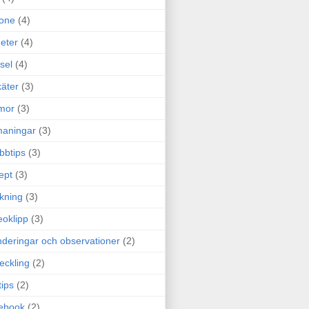
one
(4)
eter
(4)
sel
(4)
äter
(3)
mor
(3)
maningar
(3)
bbtips
(3)
ept
(3)
ckning
(3)
eoklipp
(3)
deringar och observationer
(2)
eckling
(2)
tips
(2)
ebook
(2)