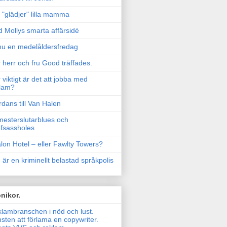
"glädjer" lilla mamma
 Mollys smarta affärsidé
u en medelåldersfredag
 herr och fru Good träffades.
 viktigt är det att jobba med
lam?
rdans till Van Halen
esterslutarblues och
fsassholes
lon Hotel – eller Fawlty Towers?
 är en kriminellt belastad språkpolis
nikor.
lambranschen i nöd och lust.
sten att förlama en copywriter.