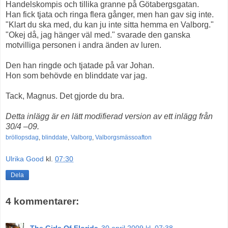
Handelskompis och tillika granne på Götabergsgatan.
Han fick tjata och ringa flera gånger, men han gav sig inte.
"Klart du ska med, du kan ju inte sitta hemma en Valborg."
"Okej då, jag hänger väl med." svarade den ganska
motvilliga personen i andra änden av luren.
Den han ringde och tjatade på var Johan.
Hon som behövde en blinddate var jag.
Tack, Magnus. Det gjorde du bra.
Detta inlägg är en lätt modifierad version av ett inlägg från
30/4 –09.
bröllopsdag
,
blinddate
,
Valborg
,
Valborgsmässoafton
Ulrika Good
kl.
07:30
Dela
4 kommentarer:
The Girls Of Florida
30 april 2009 kl. 07:38