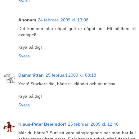
Svara
Anonym
24 februari 2009 kl. 13:08
Det kommer ofta något gott ur något ont. Ett höftben till
exempel!
Krya på dig!
Svara
Dammråttan
25 februari 2009 kl. 08:18
Ysch! Stackars dig, både till eländet och att missa.
Krya på dig!
Svara
Klaus-Peter Beiersdorf
25 februari 2009 kl. 12:40
Mår du bättre? Surt att vara sängliggande när man har kul
saker att ser fram emot. Själv har jag också gått i däck i en