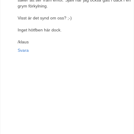
grym förkylning.
Visst är det synd om oss? ;-)
Inget hötfben här dock.
/klaus
Svara