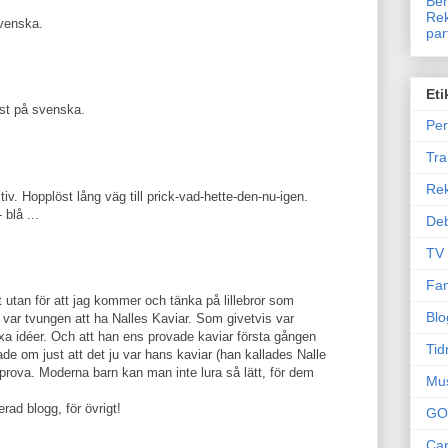
Ben
Rek
venska.
par
Eti
st på svenska.
Per
Tr
Re
tiv. Hopplöst lång väg till prick-vad-hette-den-nu-igen.
 blå ...
Deb
TV
Fam
tat utan för att jag kommer och tänka på lillebror som
Blo
 var tvungen att ha Nalles Kaviar. Som givetvis var
a idéer. Och att han ens provade kaviar första gången
Tid
lade om just att det ju var hans kaviar (han kallades Nalle
l prova. Moderna barn kan man inte lura så lätt, för dem
Mu
erad blogg, för övrigt!
GO
Can