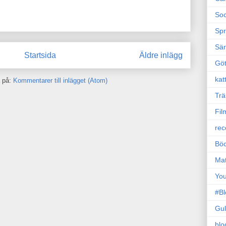
Soc
Sp
Sä
Startsida
Äldre inlägg
Gö
kat
 på:
Kommentarer till inlägget (Atom)
Trä
Fil
rec
Böc
Ma
Yo
#B
Gul
blo