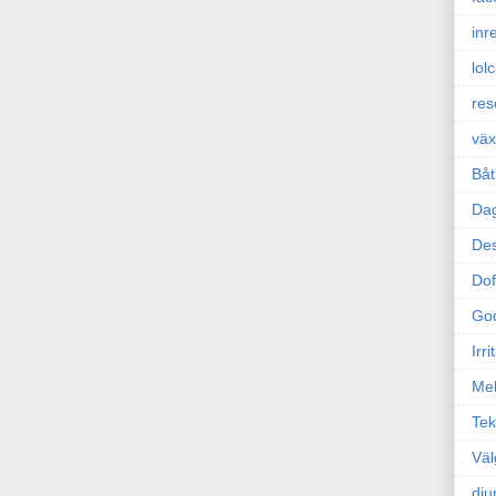
inr
lol
res
väx
Båt
Da
Des
Dof
Go
Irr
Mel
Tek
Väl
dju