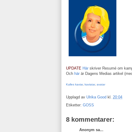
UPDATE
Här
skriver Resumé om kamp
Och
här
är Dagens Medias artikel (me
Kalles kaviar
,
kaviatar
,
avatar
Upplagd av
Ulrika Good
kl.
20:04
Etiketter:
GOSS
8 kommentarer:
Anonym sa...