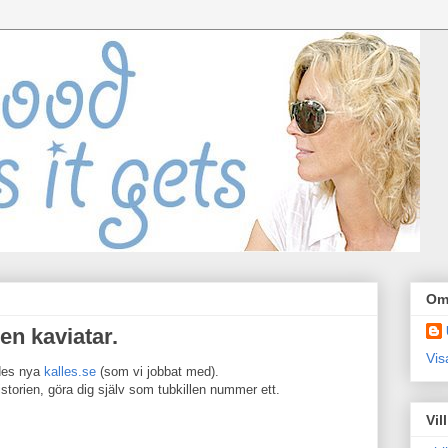
Om
 en kaviatar.
Vis
ades nya
kalles.se
(som vi jobbat med).
istorien, göra dig själv som tubkillen nummer ett.
Vil