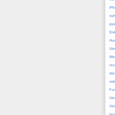
iPh
nyh
pys
Enk
Hu
Ut
We
rec
sti
vid
Fun
Utv
Vin
fac