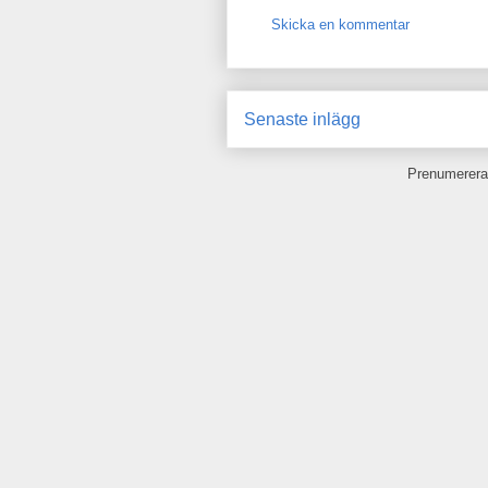
Skicka en kommentar
Senaste inlägg
Prenumerera