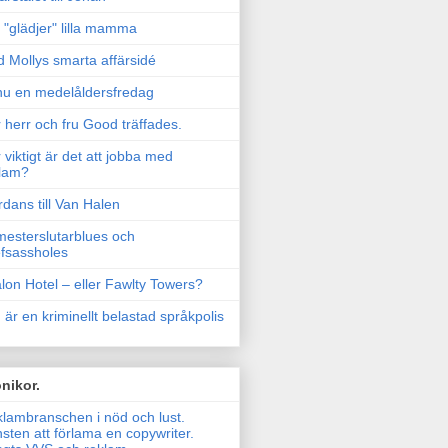
"glädjer" lilla mamma
 Mollys smarta affärsidé
u en medelåldersfredag
 herr och fru Good träffades.
 viktigt är det att jobba med
lam?
rdans till Van Halen
esterslutarblues och
fsassholes
lon Hotel – eller Fawlty Towers?
 är en kriminellt belastad språkpolis
nikor.
lambranschen i nöd och lust.
sten att förlama en copywriter.