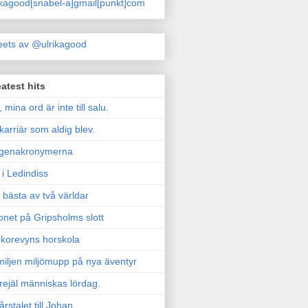
ikagood[snabel-a]gmail[punkt]com
ets av @ulrikagood
atest hits
, mina ord är inte till salu.
karriär som aldig blev.
genakronymerna
i Ledindiss
 bästa av två världar
onet på Gripsholms slott
korevyns horskola
iljen miljömupp på nya äventyr
rejäl människas lördag.
årstalet till Johan