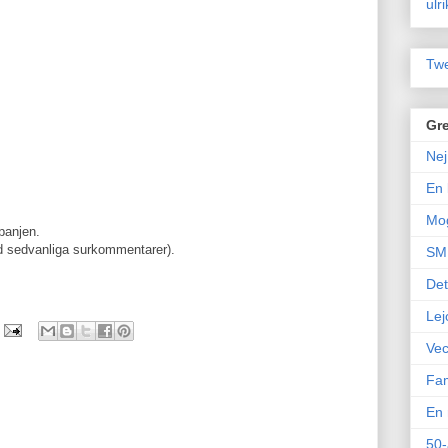
ulr
Twe
Gre
Nej
En 
Mo
anjen.
d sedvanliga surkommentarer).
SM 
Det
Lej
Vec
Fam
En 
50-