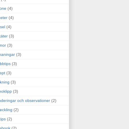
one
(4)
eter
(4)
sel
(4)
äter
(3)
mor
(3)
maningar
(3)
bbtips
(3)
ept
(3)
ckning
(3)
eoklipp
(3)
deringar och observationer
(2)
eckling
(2)
tips
(2)
ebook
(2)