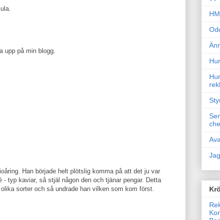
ula.
HM 
Odd
Änn
ga upp på min blogg.
Hur
Hur
rek
Sty
Sem
che
Ava
Jag
tioåring. Han började helt plötslig komma på att det ju var
- typ kaviar, så stjäl någon den och tjänar pengar. Detta
Krö
olika sorter och så undrade han vilken som kom först.
Rek
Kon