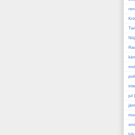
ren
Krö
Twi
Nöj
Ra
kän
mo
poli
int
jul
jäm
mo
sm
hår