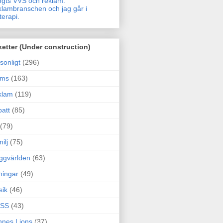
gts VVS och reklam.
lambranschen och jag går i
terapi.
ketter (Under construction)
sonligt
(296)
ams
(163)
klam
(119)
att
(85)
(79)
ilj
(75)
ggvärlden
(63)
ningar
(49)
sik
(46)
SS
(43)
nes Lions
(37)