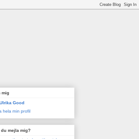
 mig
Ulrika Good
a hela min profil
l du mejla mig?