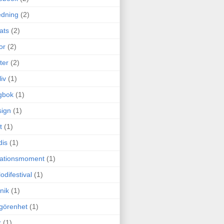
edning
(2)
cats
(2)
or
(2)
ter
(2)
liv
(1)
gbok
(1)
ign
(1)
t
(1)
dis
(1)
itationsmoment
(1)
odifestival
(1)
nik
(1)
görenhet
(1)
r
(1)