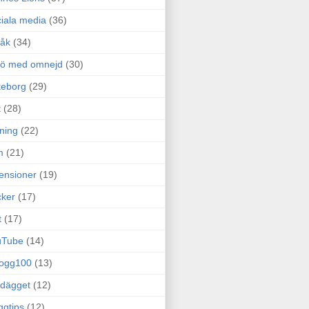
iala media
(36)
råk
(34)
rö med omnejd
(30)
teborg
(29)
t
(28)
ning
(22)
m
(21)
ensioner
(19)
ker
(17)
t
(17)
uTube
(14)
logg100
(13)
dägget
(12)
ggtips
(12)