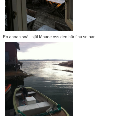
En annan snäll själ lånade oss den här fina snipan: