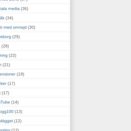
iala media
(36)
råk
(34)
rö med omnejd
(30)
teborg
(29)
t
(28)
ning
(22)
m
(21)
ensioner
(19)
ker
(17)
t
(17)
uTube
(14)
logg100
(13)
dägget
(12)
ggtips
(12)