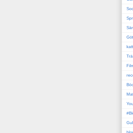
Soc
Sp
Sä
Gö
kat
Trä
Fil
rec
Böc
Ma
Yo
#B
Gul
blo