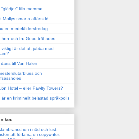
"glädjer" lilla mamma
 Mollys smarta affärsidé
u en medelåldersfredag
 herr och fru Good träffades.
 viktigt är det att jobba med
lam?
rdans till Van Halen
esterslutarblues och
fsassholes
lon Hotel – eller Fawlty Towers?
 är en kriminellt belastad språkpolis
nikor.
lambranschen i nöd och lust.
sten att förlama en copywriter.