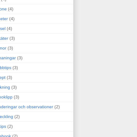
one
(4)
eter
(4)
sel
(4)
äter
(3)
mor
(3)
maningar
(3)
bbtips
(3)
ept
(3)
ckning
(3)
eoklipp
(3)
deringar och observationer
(2)
eckling
(2)
tips
(2)
ebook
(2)