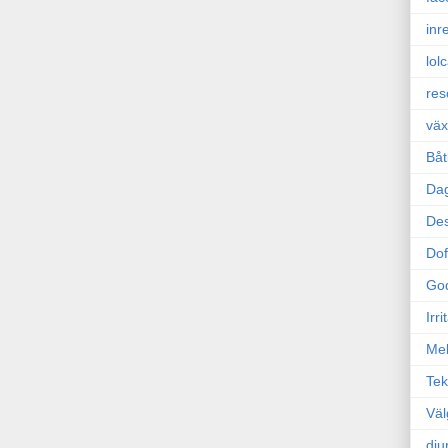
inr
lol
res
väx
Båt
Da
Des
Dof
Go
Irr
Mel
Tek
Väl
dju