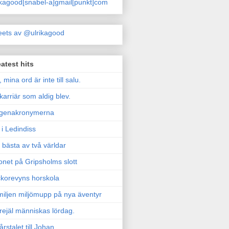
ikagood[snabel-a]gmail[punkt]com
ets av @ulrikagood
atest hits
, mina ord är inte till salu.
karriär som aldig blev.
genakronymerna
i Ledindiss
 bästa av två världar
onet på Gripsholms slott
korevyns horskola
iljen miljömupp på nya äventyr
rejäl människas lördag.
årstalet till Johan