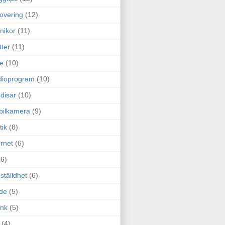
overing
(12)
nikor
(11)
tter
(11)
e
(10)
dioprogram
(10)
disar
(10)
bilkamera
(9)
tik
(8)
ernet
(6)
(6)
ställdhet
(6)
de
(5)
ink
(5)
(4)