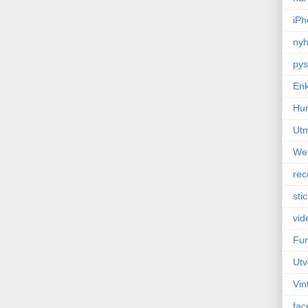
iPh
nyh
pys
Enk
Hu
Ut
We
rec
sti
vid
Fun
Utv
Vin
fac