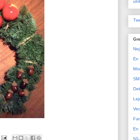
ulr
Twe
Gre
Nej
En 
Mo
SM 
Det
Lej
Vec
Fam
En 
50-