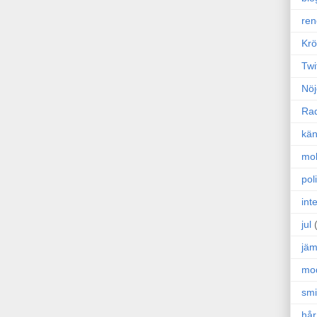
ren
Krö
Twi
Nöj
Ra
kän
mo
poli
int
jul
jäm
mo
sm
hår