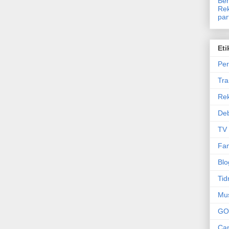
Ben
Rek
par
Eti
Per
Tr
Re
Deb
TV
Fam
Blo
Tid
Mu
GO
Can