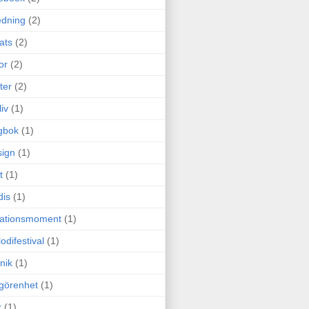
edning
(2)
cats
(2)
or
(2)
ter
(2)
liv
(1)
gbok
(1)
ign
(1)
t
(1)
dis
(1)
itationsmoment
(1)
odifestival
(1)
nik
(1)
görenhet
(1)
r
(1)