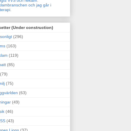
gts VVS och reklam.
lambranschen och jag går i
terapi.
ketter (Under construction)
sonligt
(296)
ams
(163)
klam
(119)
att
(85)
(79)
ilj
(75)
ggvärlden
(63)
ningar
(49)
sik
(46)
SS
(43)
nes Lions
(37)