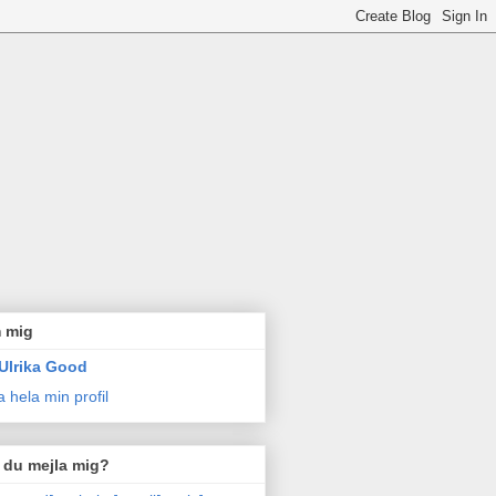
 mig
Ulrika Good
a hela min profil
l du mejla mig?