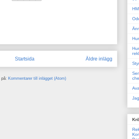
HM 
Odd
Änn
Hur
Hur
rek
Startsida
Äldre inlägg
Sty
Sem
che
 på:
Kommentarer till inlägget (Atom)
Ava
Jag
Krö
Rek
Kon