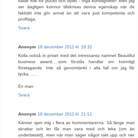
kallar folk för pucko och dylikt - Inga konstigheter! Men jag
ser dagligen kvinnor tillskrivas denna egenskap när de
faktiskt inte gör annat än att vara just kompetenta och
proffsiga.
Svara
Anonym
18 december 2011 kl. 18:32
Kolla också in priset med det intressanta namnet Beautiful
business award.....som förstås handlar om kvinnligt
företagande. Inte så genomtänkt i alla fall om jag får
tycka.......
En man
Svara
Anonym
18 december 2011 kl. 21:51
Känner igen mig i flera av kommentarerna. Så länge man
skrattar och ler får man vara med och leka (om än
underbetald), men när man säger något rakt upp och ner