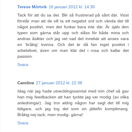
Terese Mörtvik
16 januari 2012 kl. 14:30
Tack för att du sa det. Blir så frustrerad på sånt där. Visst
förstår man att de vill ta ett negativt ord och vända det till
något positivt, men det funkar bara inte där. Är själv den
typen som gärna står upp och slåss för både mina och
andras åsikter och jag vet vad det innebär att anses vara
en 'bråkig' kvinna. Och det är då fan inget positivt i
arbetslivet, även om man klär det i rosa och kallar det
passion.
Svara
Caroline
27 januari 2012 kl. 22:38
Idag när jag hade utvecklingssamtal med min chef så gav
han mig feedbacken att han tyckte jag var modig (av olika
anledningar). Jag tror aldrig någon har sagt det till mig
tidigare, och jag tog det som en jättefin komplimang.
Bråkig-nej tack, men modig- gärna!
Svara