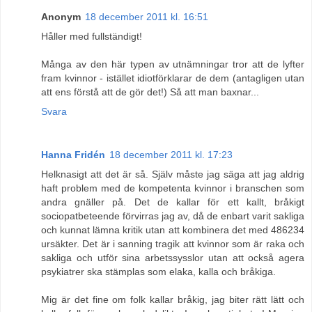
Anonym
18 december 2011 kl. 16:51
Håller med fullständigt!
Många av den här typen av utnämningar tror att de lyfter
fram kvinnor - istället idiotförklarar de dem (antagligen utan
att ens förstå att de gör det!) Så att man baxnar...
Svara
Hanna Fridén
18 december 2011 kl. 17:23
Helknasigt att det är så. Själv måste jag säga att jag aldrig
haft problem med de kompetenta kvinnor i branschen som
andra gnäller på. Det de kallar för ett kallt, bråkigt
sociopatbeteende förvirras jag av, då de enbart varit sakliga
och kunnat lämna kritik utan att kombinera det med 486234
ursäkter. Det är i sanning tragik att kvinnor som är raka och
sakliga och utför sina arbetssysslor utan att också agera
psykiatrer ska stämplas som elaka, kalla och bråkiga.
Mig är det fine om folk kallar bråkig, jag biter rätt lätt och