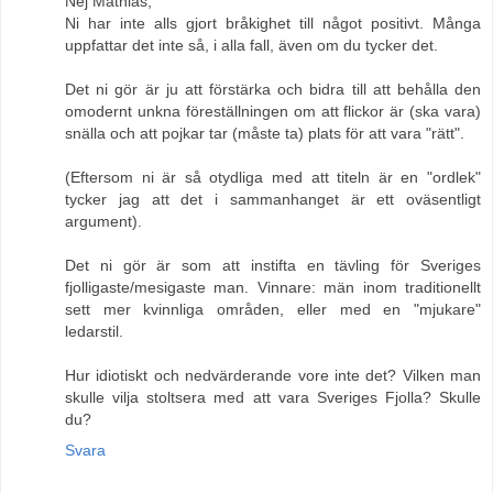
Nej Mathias,
Ni har inte alls gjort bråkighet till något positivt. Många
uppfattar det inte så, i alla fall, även om du tycker det.
Det ni gör är ju att förstärka och bidra till att behålla den
omodernt unkna föreställningen om att flickor är (ska vara)
snälla och att pojkar tar (måste ta) plats för att vara "rätt".
(Eftersom ni är så otydliga med att titeln är en "ordlek"
tycker jag att det i sammanhanget är ett oväsentligt
argument).
Det ni gör är som att instifta en tävling för Sveriges
fjolligaste/mesigaste man. Vinnare: män inom traditionellt
sett mer kvinnliga områden, eller med en "mjukare"
ledarstil.
Hur idiotiskt och nedvärderande vore inte det? Vilken man
skulle vilja stoltsera med att vara Sveriges Fjolla? Skulle
du?
Svara