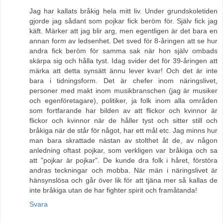
Jag har kallats bråkig hela mitt liv. Under grundskoletiden
gjorde jag sådant som pojkar fick beröm för. Själv fick jag
käft. Märker att jag blir arg, men egentligen är det bara en
annan form av ledsenhet. Det sved för 8-åringen att se hur
andra fick beröm för samma sak när hon själv ombads
skärpa sig och hålla tyst. Idag svider det för 39-åringen att
märka att detta synsätt ännu lever kvar! Och det är inte
bara i tidningsform. Det är chefer inom näringslivet,
personer med makt inom musikbranschen (jag är musiker
och egenföretagare), politiker, ja folk inom alla områden
som fortfarande har bilden av att flickor och kvinnor är
flickor och kvinnor när de håller tyst och sitter still och
bråkiga när de står för något, har ett mål etc. Jag minns hur
man bara skrattade nästan av stolthet åt de, av någon
anledning oftast pojkar, som verkligen var bråkiga och sa
att "pojkar är pojkar". De kunde dra folk i håret, förstöra
andras teckningar och mobba. När män i näringslivet är
hänsynslösa och går över lik för att tjäna mer så kallas de
inte bråkiga utan de har fighter spirit och framåtanda!
Svara