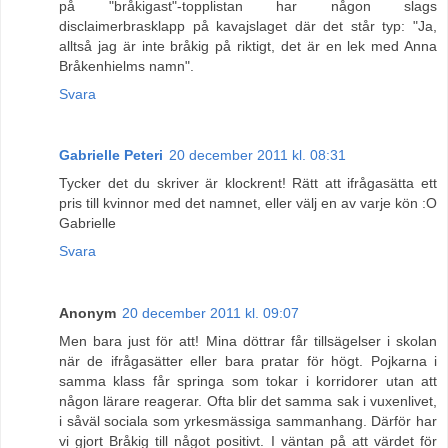
på "bråkigast"-topplistan har någon slags
disclaimerbrasklapp på kavajslaget där det står typ: "Ja,
alltså jag är inte bråkig på riktigt, det är en lek med Anna
Bråkenhielms namn".
Svara
Gabrielle Peteri
20 december 2011 kl. 08:31
Tycker det du skriver är klockrent! Rätt att ifrågasätta ett
pris till kvinnor med det namnet, eller välj en av varje kön :O
Gabrielle
Svara
Anonym
20 december 2011 kl. 09:07
Men bara just för att! Mina döttrar får tillsägelser i skolan
när de ifrågasätter eller bara pratar för högt. Pojkarna i
samma klass får springa som tokar i korridorer utan att
någon lärare reagerar. Ofta blir det samma sak i vuxenlivet,
i såväl sociala som yrkesmässiga sammanhang. Därför har
vi gjort Bråkig till något positivt. I väntan på att värdet för