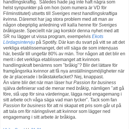
handlingskraftig. Således hade jag inte haft några som
helst synpunkter på om hon (som numera är VD för
Filminstitutet) utsetts till
Sveriges mest handlingskraftiga
kvinna
. Däremot har jag stora problem med att man av
någon obegriplig anledning vill kalla henne för
Sveriges
bråkigaste
. Speciellt när jag korskör denna nyhet med att
SR nu lägger ut vissa program, exempelvis
Ekots
Lördagsintervju
på Spotify. Där kan du svart på vitt se att det
verkliga etablissemanget, det vill säga de som intervjuas
här, består till ungefär 80% av män. Tror någon att det blir en
merit i det verkliga etablissemanget att kvinnors
handlingskraft benämns som "bråkig"? Blir det lättare för
framgångsrika kvinnor att få nya anställningsmöjligheter när
de är placerade i bråkstakefacket? Nej, knappast.
Än värre blir det när man läser hur
Passion for business
själva definierar vad de menar med
bråkig
, nämligen "
att gå
före, stå upp för sina värderingar, lägga ned engagemang i
sitt arbete och våga säga vad man tycker". Tack som fan
Passion for business
för att ni skapat ett pris som går ut på
att tala om för näringslivet att kvinnor som lägger ned
engagemang i sitt arbete är bråkiga.