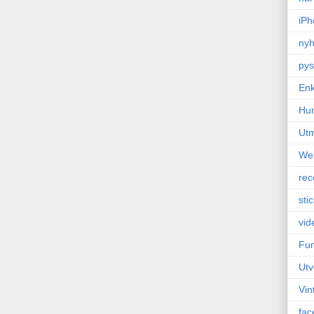
iPh
nyh
pys
Enk
Hu
Ut
We
rec
sti
vid
Fun
Utv
Vin
fac