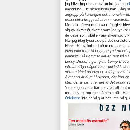
jag blivit imponerad av tänkte jag att
al
någonting. Ett recensionscitat:
Dålig s
angrepp på konungen och monarkin utan
osannolika kroppsideal som rasistiska
Men allt eftersom showen fortgick blev
sig av skratt åt skämt som jag tyckte 
de delar som skulle vara allvarliga, vi
När jag idag lyssnade på det senaste a
Henrik Schyffert ord på mina tankar:
D
jävla enkelt att få höga betyg i stand-up
politiskt. Då kommer det en tant från 
Lenny Bruce, ingen gillar Lenny Bruce,
inte att säga något vasst politiskt, det
skratta klockan elva en lördagskväll i
Åkesson är dum i huvudet, det kan en a
Men det är det inte, det är det andra s
Visserligen visar han prov på ett rent 
men i övrigt har han så himla rätt. Hu
Odelberg
inte är rolig är han inte rol