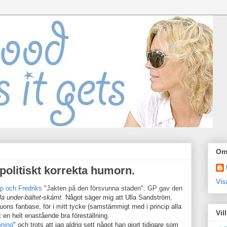
Om
 politiskt korrekta humorn.
Vis
ip och Fredriks
"Jakten på den försvunna staden". GP gav den
la under-bältet-skämt.
Något säger mig att Ulla Sandström,
duons fanbase, för i mitt tycke
(samstämmigt med i princip alla
Vil
 en helt enastående bra föreställning.
mning
" och trots att jag aldrig sett något han gjort tidigare som