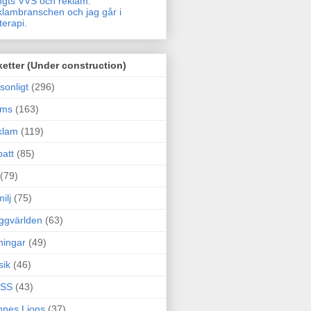
gts VVS och reklam.
lambranschen och jag går i
terapi.
ketter (Under construction)
sonligt
(296)
ams
(163)
klam
(119)
att
(85)
(79)
ilj
(75)
ggvärlden
(63)
ningar
(49)
sik
(46)
SS
(43)
nes Lions
(37)