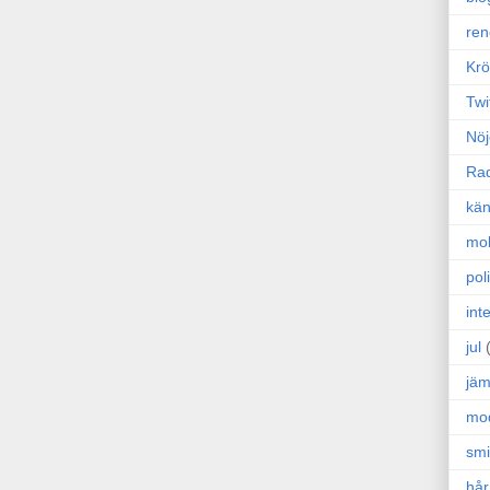
ren
Krö
Twi
Nöj
Ra
kän
mo
poli
int
jul
jäm
mo
sm
hår