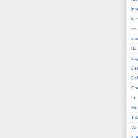
inr
lol
res
väx
Båt
Da
Des
Dof
Go
Irr
Mel
Tek
Väl
dju