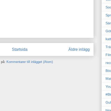
Soc
Sp
Sä
Gö
kat
Trä
Startsida
Äldre inlägg
Fil
 på:
Kommentarer till inlägget (Atom)
rec
Böc
Ma
Yo
#B
Gul
blo