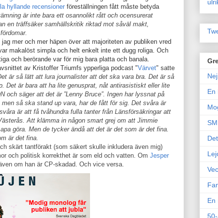
ulr
la
hyllande
recensioner
föreställningen fått måste betyda
tämning
är inte bara ett osannolikt rått och ocensurerat
 en träffsäker samhällskritik riktad mot såväl makt,
Twe
 fördomar.
 jag mer och mer häpen över att majoriteten av publiken vred
var makalöst simpla och helt enkelt inte ett dugg roliga. Och
ktiga och berörande var för mig bara platta och banala.
Gre
vsnittet av Kristoffer Triumfs ypperliga podcast "
Värvet
" satte
Nej
et är så lätt att lura journalister att det ska vara bra. Det är så
. Det är bara att ha lite genusprat, nåt antirasistiskt eller lite
En 
DN och säger att det är ”Lenny Bruce”. Ingen har lyssnat på
 men så ska stand up vara, har de fått för sig. Det svåra är
Mo
 svåra är att få tvåhundra fulla tanter från Länsförsäkringar att
 Västerås. Att klämma in någon smart grej om att Jimmie
SM 
pa göra. Men de tycker ändå att det är det som är det fina.
om är det fina.
Det
och skärt tantförakt (som säkert skulle inkludera även mig)
Lej
mor och politisk korrekthet är som eld och vatten. Om
Jesper
ig, även om han är CP-skadad. Och vice versa.
Vec
Fam
En 
50-