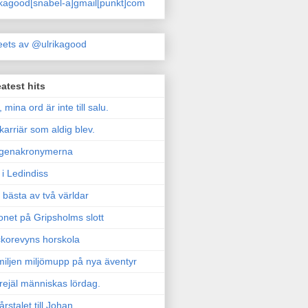
ikagood[snabel-a]gmail[punkt]com
ets av @ulrikagood
atest hits
, mina ord är inte till salu.
karriär som aldig blev.
genakronymerna
i Ledindiss
 bästa av två världar
onet på Gripsholms slott
korevyns horskola
iljen miljömupp på nya äventyr
rejäl människas lördag.
årstalet till Johan