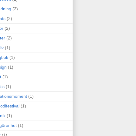
edning
(2)
cats
(2)
or
(2)
ter
(2)
liv
(1)
gbok
(1)
ign
(1)
t
(1)
dis
(1)
itationsmoment
(1)
odifestival
(1)
nik
(1)
görenhet
(1)
r
(1)