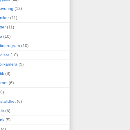
overing
(12)
nikor
(11)
tter
(11)
e
(10)
dioprogram
(10)
disar
(10)
bilkamera
(9)
tik
(8)
ernet
(6)
(6)
ställdhet
(6)
de
(5)
ink
(5)
(4)