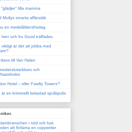
"glädjer" lilla mamma
 Mollys smarta affärsidé
u en medelåldersfredag
 herr och fru Good träffades.
 viktigt är det att jobba med
lam?
rdans till Van Halen
esterslutarblues och
fsassholes
lon Hotel – eller Fawlty Towers?
 är en kriminellt belastad språkpolis
nikor.
lambranschen i nöd och lust.
sten att förlama en copywriter.