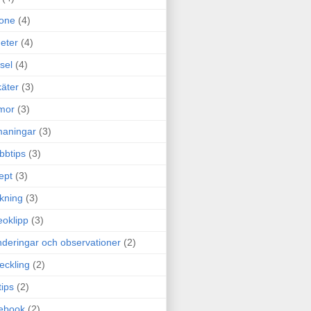
one
(4)
eter
(4)
sel
(4)
äter
(3)
mor
(3)
maningar
(3)
bbtips
(3)
ept
(3)
ckning
(3)
eoklipp
(3)
deringar och observationer
(2)
eckling
(2)
tips
(2)
ebook
(2)