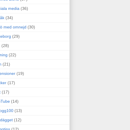
iala media
(36)
råk
(34)
rö med omnejd
(30)
teborg
(29)
t
(28)
ning
(22)
m
(21)
ensioner
(19)
ker
(17)
t
(17)
uTube
(14)
logg100
(13)
dägget
(12)
ggtips
(12)