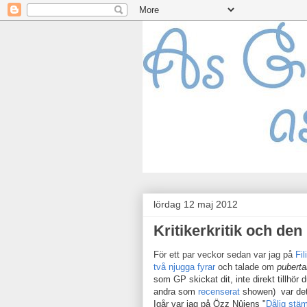
lördag 12 maj 2012
Kritikerkritik och den
För ett par veckor sedan var jag på
Fil
två njugga fyrar
och talade om
puberta
som GP skickat dit, inte direkt tillhör 
andra som
recenserat
showen)
var det
Igår var jag på Özz Nûjens "
Dålig stä