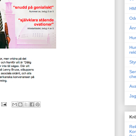
HM 
Odd
Änn
Hur
Hur
rek
Sty
Sem
che
Ava
Jag
Krö
Rek
Kon