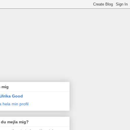
 mig
Ulrika Good
a hela min profil
l du mejla mig?