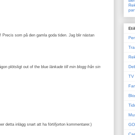
Ben
Rek
par
Eti
! Precis som på den gamla goda tiden. Jag blir nästan
Per
Tr
Re
Deb
gon plötsligt out of the blue
länkade till min blogg från sin
TV
Fam
Blo
Tid
Mu
r detta inlägg snart att ha förtifjorton kommentarer.)
GO
Can