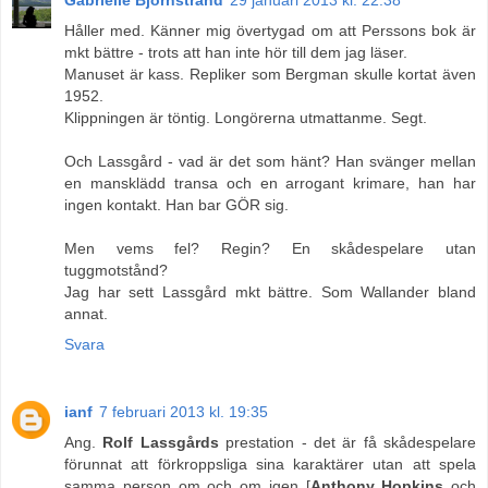
Håller med. Känner mig övertygad om att Perssons bok är
mkt bättre - trots att han inte hör till dem jag läser.
Manuset är kass. Repliker som Bergman skulle kortat även
1952.
Klippningen är töntig. Longörerna utmattanme. Segt.
Och Lassgård - vad är det som hänt? Han svänger mellan
en mansklädd transa och en arrogant krimare, han har
ingen kontakt. Han bar GÖR sig.
Men vems fel? Regin? En skådespelare utan
tuggmotstånd?
Jag har sett Lassgård mkt bättre. Som Wallander bland
annat.
Svara
ianf
7 februari 2013 kl. 19:35
Ang.
Rolf Lassgårds
prestation - det är få skådespelare
förunnat att förkroppsliga sina karaktärer utan att spela
samma person om och om igen [
Anthony Hopkins
och