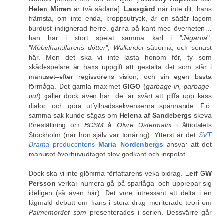
Helen Mirren
är två sådana].
Lassgård
når inte dit; hans
främsta, om inte enda, kroppsutryck, är en sådär lagom
burdust indignerad herre, gärna på kant med överheten…
han har i stort spelat samma karl i "
Jägarna
",
"
Möbelhandlarens dötter
",
Wallander
-såporna, och senast
här. Men det ska vi inte lasta honom för, ty som
skådespelare är hans uppgift att gestalta det som står i
manuset–efter regissörens vision, och sin egen bästa
förmåga. Det gamla maximet
GIGO
(
garbage-in, garbage-
out
) gäller dock även här: det är svårt att piffa upp kass
dialog och göra utfyllnadssekvenserna spännande. F.ö.
samma sak kunde sägas om
Helena af Sandebergs
skeva
föreställning om
BDSM
å
Öfvre Östermalm
i åttiotalets
Stockholm (när hon själv var tonåring). Ytterst är det
SVT
Drama
producentens
Maria Nordenbergs
ansvar att det
manuset överhuvudtaget blev godkänt och inspelat.
Dock ska vi inte glömma författarens veka bidrag.
Leif GW
Persson
verkar numera gå på sparlåga, och upprepar sig
ideligen (så även här). Det vore intressant att delta i en
lågmäld debatt om hans i stora drag meriterade teori om
Palmemordet som
presenterades i serien. Dessvärre går