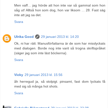
Men vaff… jag hörde att hon inte var så gammal som hon
såg ut! Alltså hon som dog, hon var liksom … 28. Fast säg
inte att jag sa det.
Svara
Ulrika Good
29 januari 2013 kl. 14:20
Ok, ni har rätt. Manusförfattarna är de som har misslyckats
med dialogen. Borde nog inte varit så trogna skriftspråket
(säger jag som inte läst böckerna).
Svara
Vicky
29 januari 2013 kl. 15:56
åh herregud ja, så stolpigt. pinsamt, fast dom lyckats få
med sig så många hot shots.
Svara
Gabrielle Björnstrand
29 januari 2013 kl. 22:38