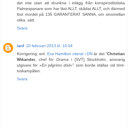
det inte utan att drunkna i inlägg från konspiroidiotiska
Palmespanare som har läst ALLT, skådat ALLT, och därmed
löst mordet på 135 GARANTERAT SANNA, om sinsmellan
olika, sätt.
Svara
ianf
10 februari 2013 kl. 10:04
Korrigering: enl.
Eva Hamilton citerat i DN
är det "
Christian
Wikander
, chef för
Drama
i [SVT] Stockholm, ansvarig
utgivare för »
En pilgrims död
«" som borde ställas vid tönt-
tvskampålen.
Svara