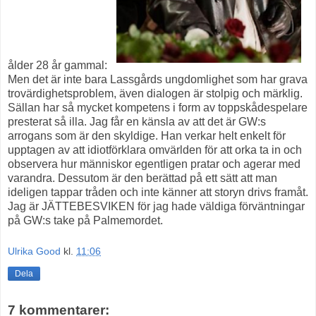
ålder 28 år gammal:
Men det är inte bara Lassgårds ungdomlighet som har grava
trovärdighetsproblem, även dialogen är stolpig och märklig.
Sällan har så mycket kompetens i form av toppskådespelare
presterat så illa. Jag får en känsla av att det är GW:s
arrogans som är den skyldige. Han verkar helt enkelt för
upptagen av att idiotförklara omvärlden för att orka ta in och
observera hur människor egentligen pratar och agerar med
varandra. Dessutom är den berättad på ett sätt att man
ideligen tappar tråden och inte känner att storyn drivs framåt.
Jag är JÄTTEBESVIKEN för jag hade väldiga förväntningar
på GW:s take på Palmemordet.
Ulrika Good
kl.
11:06
Dela
7 kommentarer: