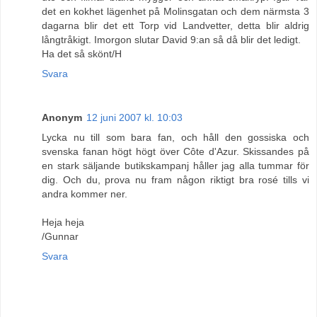
det en kokhet lägenhet på Molinsgatan och dem närmsta 3
dagarna blir det ett Torp vid Landvetter, detta blir aldrig
långtråkigt. Imorgon slutar David 9:an så då blir det ledigt.
Ha det så skönt/H
Svara
Anonym
12 juni 2007 kl. 10:03
Lycka nu till som bara fan, och håll den gossiska och
svenska fanan högt högt över Côte d'Azur. Skissandes på
en stark säljande butikskampanj håller jag alla tummar för
dig. Och du, prova nu fram någon riktigt bra rosé tills vi
andra kommer ner.
Heja heja
/Gunnar
Svara