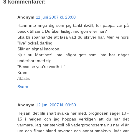
3 kommentarer:
Anonym
11 juni 2007 kl. 23:00
Hann inte ringa dig som jag tänkt ikväll, för pappa var på
besök till sent. Du åker tiiidigt imorgon eller hur?
Ska bli spännande att läsa vad du skriver här. Men vi hörs
"live" också darling.
Slår en signal imorgon.
Njut nu Martinez! Inte något gott som inte har något
underbart med sig.
"Because you're worth it!"
Kram
/Bästis
Svara
Anonym
12 juni 2007 kl. 09:50
Hejsan, det blir snart svalka här med, prognosen säger 10 -
15 i helgen och jag hoppas verkligen att du har det
varmare. jag har stenkoll på väderprognoserna nu när vi är
ute och filmar bland myggor och annat småkryp. Igår var