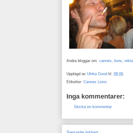
Andra bloggar om:
cannes
,
lions
,
rekl
Upplagd av
Ulrika Good
kl.
08:06
Etiketter:
Cannes Lions
Inga kommentarer:
Skicka en kommentar
Senaste inlägg