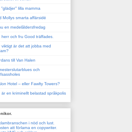
"glädjer" lilla mamma
 Mollys smarta affärsidé
u en medelåldersfredag
 herr och fru Good träffades.
 viktigt är det att jobba med
lam?
rdans till Van Halen
esterslutarblues och
fsassholes
lon Hotel – eller Fawlty Towers?
 är en kriminellt belastad språkpolis
nikor.
lambranschen i nöd och lust.
sten att förlama en copywriter.