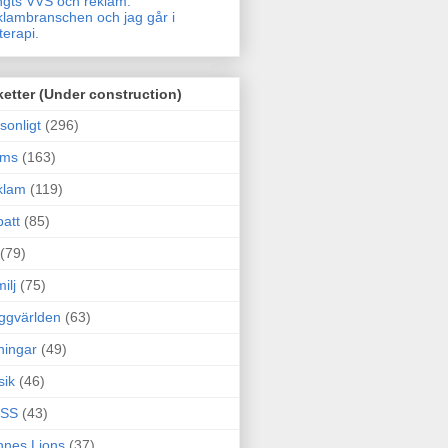
gts VVS och reklam.
lambranschen och jag går i
terapi.
ketter (Under construction)
sonligt
(296)
ams
(163)
klam
(119)
att
(85)
(79)
ilj
(75)
ggvärlden
(63)
ningar
(49)
sik
(46)
SS
(43)
nes Lions
(37)