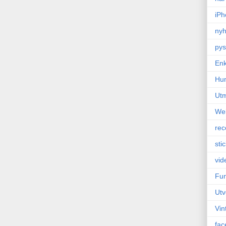
iPh
nyh
pys
Enk
Hu
Ut
We
rec
sti
vid
Fun
Utv
Vin
fac