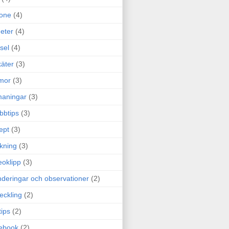
one
(4)
eter
(4)
sel
(4)
äter
(3)
mor
(3)
maningar
(3)
bbtips
(3)
ept
(3)
ckning
(3)
eoklipp
(3)
deringar och observationer
(2)
eckling
(2)
tips
(2)
ebook
(2)