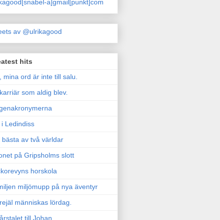
ikagood[snabel-a]gmail[punkt]com
ets av @ulrikagood
atest hits
, mina ord är inte till salu.
karriär som aldig blev.
genakronymerna
i Ledindiss
 bästa av två världar
onet på Gripsholms slott
korevyns horskola
iljen miljömupp på nya äventyr
rejäl människas lördag.
årstalet till Johan