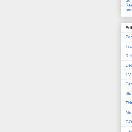
Ben
Rek
par
Eti
Per
Tr
Re
Deb
TV
Fam
Blo
Tid
Mu
GO
Can