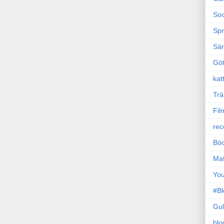
Soc
Sp
Sä
Gö
kat
Trä
Fil
rec
Böc
Ma
Yo
#B
Gul
blo