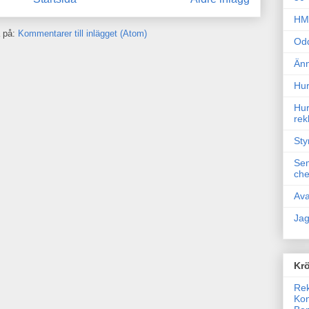
HM 
 på:
Kommentarer till inlägget (Atom)
Odd
Änn
Hur
Hur
rek
Sty
Sem
che
Ava
Jag
Krö
Rek
Kon