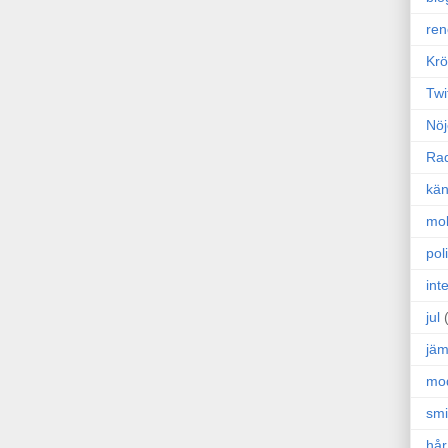
ren
Krö
Twi
Nöj
Ra
kän
mo
poli
int
jul
jäm
mo
sm
hår