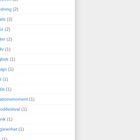
edning
(2)
cats
(2)
or
(2)
ter
(2)
liv
(1)
gbok
(1)
ign
(1)
t
(1)
dis
(1)
itationsmoment
(1)
odifestival
(1)
nik
(1)
görenhet
(1)
r
(1)