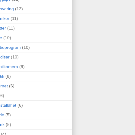
overing
(12)
nikor
(11)
tter
(11)
e
(10)
dioprogram
(10)
disar
(10)
bilkamera
(9)
tik
(8)
ernet
(6)
(6)
ställdhet
(6)
de
(5)
ink
(5)
(4)