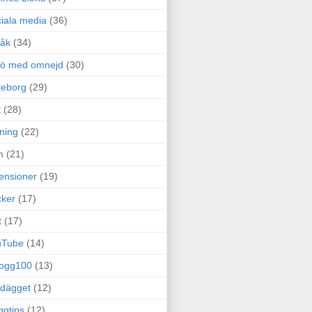
iala media
(36)
råk
(34)
rö med omnejd
(30)
teborg
(29)
t
(28)
ning
(22)
m
(21)
ensioner
(19)
ker
(17)
t
(17)
uTube
(14)
logg100
(13)
dägget
(12)
ggtips
(12)