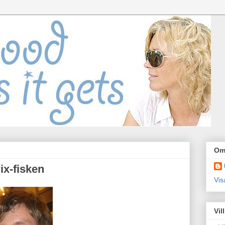
Om
x-fisken
Vis
Vil