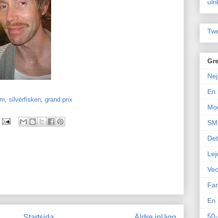
ulr
Twe
Gre
Nej
En 
am
,
silverfisken
,
grand prix
Mo
SM 
Det
Lej
Vec
Fam
En 
50-
Startsida
Äldre inlägg