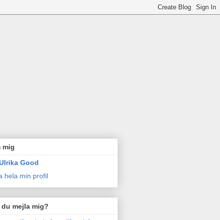
 mig
Ulrika Good
a hela min profil
l du mejla mig?