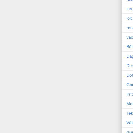
inr
lol
res
väx
Båt
Da
Des
Dof
Go
Irr
Mel
Tek
Väl
dju