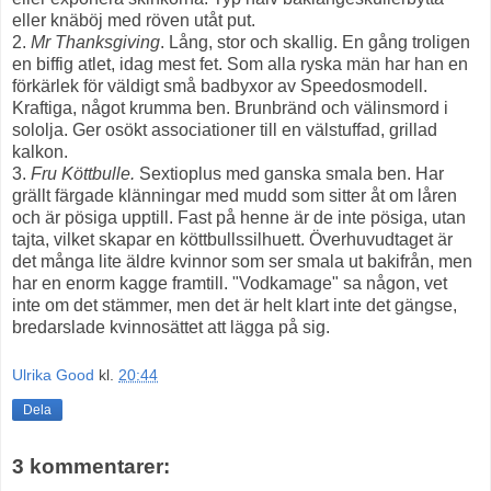
eller knäböj med röven utåt put.
2.
Mr Thanksgiving
. Lång, stor och skallig. En gång troligen
en biffig atlet, idag mest fet. Som alla ryska män har han en
förkärlek för väldigt små badbyxor av Speedosmodell.
Kraftiga, något krumma ben. Brunbränd och välinsmord i
sololja. Ger osökt associationer till en välstuffad, grillad
kalkon.
3.
Fru Köttbulle.
Sextioplus med ganska smala ben. Har
grällt färgade klänningar med mudd som sitter åt om låren
och är pösiga upptill. Fast på henne är de inte pösiga, utan
tajta, vilket skapar en köttbullssilhuett. Överhuvudtaget är
det många lite äldre kvinnor som ser smala ut bakifrån, men
har en enorm kagge framtill. "Vodkamage" sa någon, vet
inte om det stämmer, men det är helt klart inte det gängse,
bredarslade kvinnosättet att lägga på sig.
Ulrika Good
kl.
20:44
Dela
3 kommentarer: