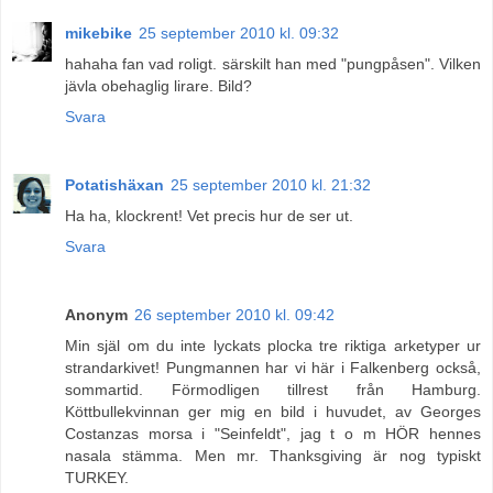
mikebike
25 september 2010 kl. 09:32
hahaha fan vad roligt. särskilt han med "pungpåsen". Vilken
jävla obehaglig lirare. Bild?
Svara
Potatishäxan
25 september 2010 kl. 21:32
Ha ha, klockrent! Vet precis hur de ser ut.
Svara
Anonym
26 september 2010 kl. 09:42
Min själ om du inte lyckats plocka tre riktiga arketyper ur
strandarkivet! Pungmannen har vi här i Falkenberg också,
sommartid. Förmodligen tillrest från Hamburg.
Köttbullekvinnan ger mig en bild i huvudet, av Georges
Costanzas morsa i "Seinfeldt", jag t o m HÖR hennes
nasala stämma. Men mr. Thanksgiving är nog typiskt
TURKEY.