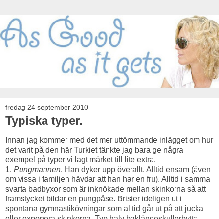
fredag 24 september 2010
Typiska typer.
Innan jag kommer med det mer uttömmande inlägget om hur
det varit på den här Turkiet tänkte jag bara ge några
exempel på typer vi lagt märket till lite extra.
1.
Pungmannen
. Han dyker upp överallt. Alltid ensam (även
om vissa i familjen hävdar att han har en fru). Alltid i samma
svarta badbyxor som är inknökade mellan skinkorna så att
framstycket bildar en pungpåse. Brister ideligen ut i
spontana gymnastikövningar som alltid går ut på att jucka
eller exponera skinkorna. Typ halv baklängeskullerbytta