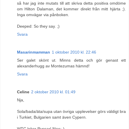
så har jag inte mutats till att skriva detta positiva omdöme
om Hilton Dalaman, det kommer direkt från mitt hjärta ;).
Inga omvägar via pånboken.
Deeped: So they say. ;)
Svara
Masarinmamman
1 oktober 2010 kl. 22:46
Ser galet skönt ut. Minns detta och gör genast ett
alexanderhugg av Montezumas hämnd!
Svara
Celine
2 oktober 2010 kl. 01:49
Nja,
Sola/bada/äta/supa utan övriga upplevelser görs väldigt bra
i Turkiet, Bulgarien samt även Cypern.
WTC leker Ryssar! Nice:-)