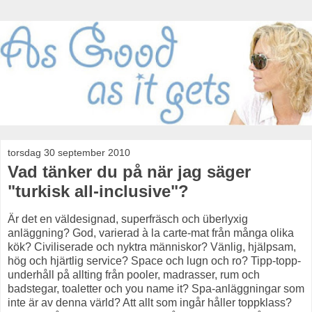
torsdag 30 september 2010
Vad tänker du på när jag säger
"turkisk all-inclusive"?
Är det en väldesignad, superfräsch och überlyxig
anläggning? God, varierad à la carte-mat från många olika
kök? Civiliserade och nyktra människor? Vänlig, hjälpsam,
hög och hjärtlig service? Space och lugn och ro? Tipp-topp-
underhåll på allting från pooler, madrasser, rum och
badstegar, toaletter och you name it? Spa-anläggningar som
inte är av denna värld? Att allt som ingår håller toppklass?