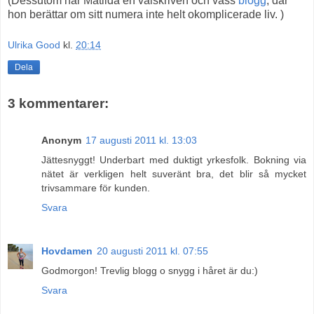
(Dessutom har Matilda en välskriven och vass
blogg
, där
hon berättar om sitt numera inte helt okomplicerade liv. )
Ulrika Good
kl.
20:14
Dela
3 kommentarer:
Anonym
17 augusti 2011 kl. 13:03
Jättesnyggt! Underbart med duktigt yrkesfolk. Bokning via
nätet är verkligen helt suveränt bra, det blir så mycket
trivsammare för kunden.
Svara
Hovdamen
20 augusti 2011 kl. 07:55
Godmorgon! Trevlig blogg o snygg i håret är du:)
Svara