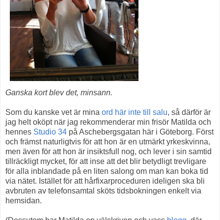
Ganska kort blev det, minsann.
Som du kanske vet är mina
ord här inte till salu
, så därför är
jag helt oköpt när jag rekommenderar min frisör Matilda och
hennes
Studio 34
på Aschebergsgatan här i Göteborg. Först
och främst naturligtvis för att hon är en utmärkt yrkeskvinna,
men även för att hon är insiktsfull nog, och lever i sin samtid
tillräckligt mycket, för att inse att det blir betydligt trevligare
för alla inblandade på en liten salong om man kan boka tid
via nätet. Istället för att hårfixarproceduren ideligen ska bli
avbruten av telefonsamtal sköts tidsbokningen enkelt via
hemsidan.