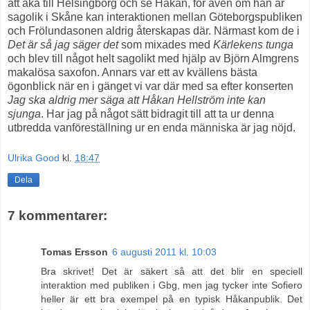
att åka till Helsingborg och se Håkan, för även om han är
sagolik i Skåne kan interaktionen mellan Göteborgspubliken
och Frölundasonen aldrig återskapas där. Närmast kom de i
Det är så jag säger det
som mixades med
Kärlekens tunga
och blev till något helt sagolikt med hjälp av Björn Almgrens
makalösa saxofon. Annars var ett av kvällens bästa
ögonblick när en i gänget vi var där med sa efter konserten
Jag ska aldrig mer säga att Håkan Hellström inte kan
sjunga
. Har jag på något sätt bidragit till att ta ur denna
utbredda vanföreställning ur en enda människa är jag nöjd.
Ulrika Good
kl.
18:47
Dela
7 kommentarer:
Tomas Ersson
6 augusti 2011 kl. 10:03
Bra skrivet! Det är säkert så att det blir en speciell
interaktion med publiken i Gbg, men jag tycker inte Sofiero
heller är ett bra exempel på en typisk Håkanpublik. Det