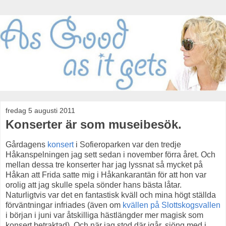
fredag 5 augusti 2011
Konserter är som museibesök.
Gårdagens
konsert
i Sofieroparken var den tredje
Håkanspelningen jag sett sedan i november förra året. Och
mellan dessa tre konserter har jag lyssnat så mycket på
Håkan att Frida satte mig i Håkankarantän för att hon var
orolig att jag skulle spela sönder hans bästa låtar.
Naturligtvis var det en fantastisk kväll och mina högt ställda
förväntningar infriades (även om
kvällen på Slottskogsvallen
i början i juni var åtskilliga hästlängder mer magisk som
konsert betraktad). Och när jag stod där igår, sjöng med i