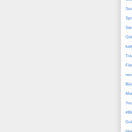
Soc
Sp
Sä
Gö
kat
Trä
Fil
rec
Böc
Ma
Yo
#B
Gul
blo