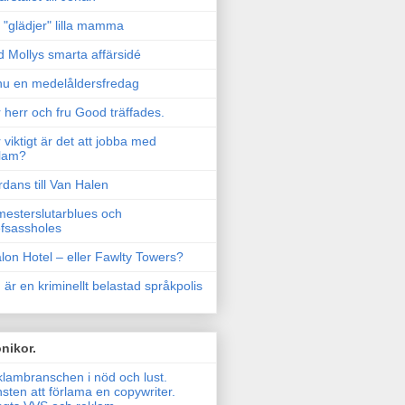
"glädjer" lilla mamma
 Mollys smarta affärsidé
u en medelåldersfredag
 herr och fru Good träffades.
 viktigt är det att jobba med
lam?
rdans till Van Halen
esterslutarblues och
fsassholes
lon Hotel – eller Fawlty Towers?
 är en kriminellt belastad språkpolis
nikor.
lambranschen i nöd och lust.
sten att förlama en copywriter.