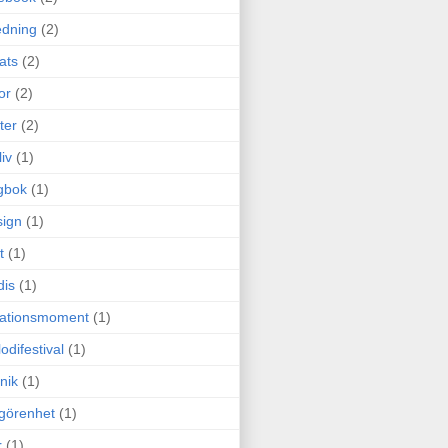
edning
(2)
cats
(2)
or
(2)
ter
(2)
liv
(1)
gbok
(1)
ign
(1)
t
(1)
dis
(1)
itationsmoment
(1)
odifestival
(1)
nik
(1)
görenhet
(1)
r
(1)