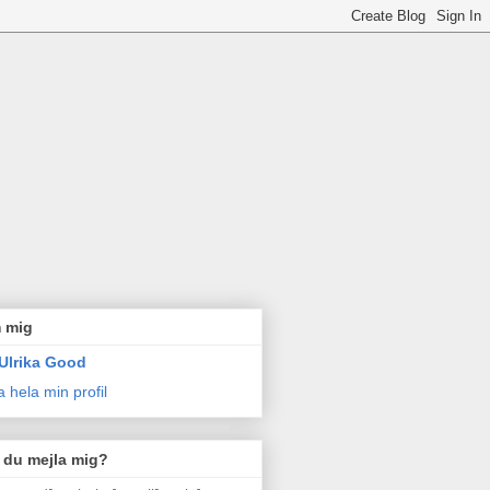
 mig
Ulrika Good
a hela min profil
l du mejla mig?