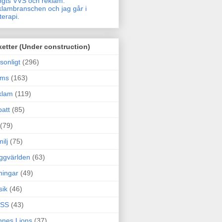
gts VVS och reklam.
lambranschen och jag går i
terapi.
ketter (Under construction)
sonligt
(296)
ams
(163)
klam
(119)
att
(85)
(79)
ilj
(75)
ggvärlden
(63)
ningar
(49)
sik
(46)
SS
(43)
nes Lions
(37)