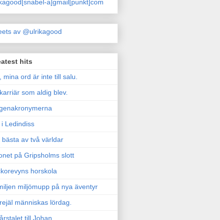
ikagood[snabel-a]gmail[punkt]com
ets av @ulrikagood
atest hits
, mina ord är inte till salu.
karriär som aldig blev.
genakronymerna
i Ledindiss
 bästa av två världar
onet på Gripsholms slott
korevyns horskola
iljen miljömupp på nya äventyr
rejäl människas lördag.
årstalet till Johan