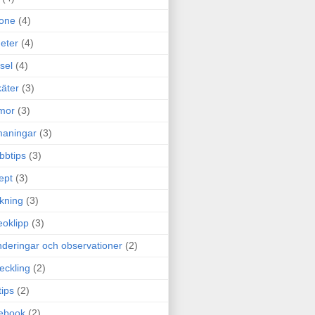
one
(4)
eter
(4)
sel
(4)
äter
(3)
mor
(3)
maningar
(3)
bbtips
(3)
ept
(3)
ckning
(3)
eoklipp
(3)
deringar och observationer
(2)
eckling
(2)
tips
(2)
ebook
(2)