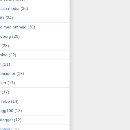
iala media
(36)
råk
(34)
rö med omnejd
(30)
teborg
(29)
t
(28)
ning
(22)
m
(21)
ensioner
(19)
ker
(17)
t
(17)
uTube
(14)
logg100
(13)
dägget
(12)
ggtips
(12)