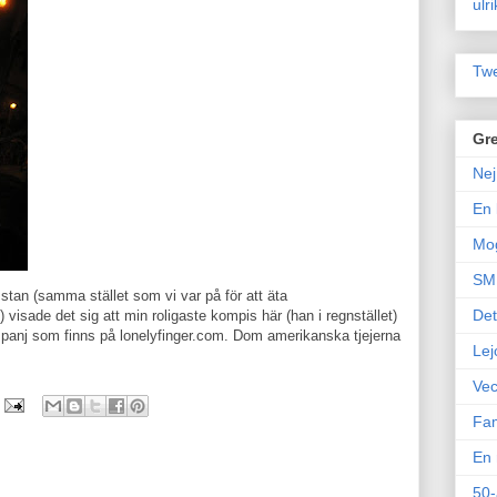
ulr
Twe
Gre
Nej
En 
Mo
SM 
 stan (samma stället som vi var på för att äta
Det
 visade det sig att min roligaste kompis här (han i regnstället)
nj som finns på lonelyfinger.com. Dom amerikanska tjejerna
Lej
Vec
Fam
En 
50-