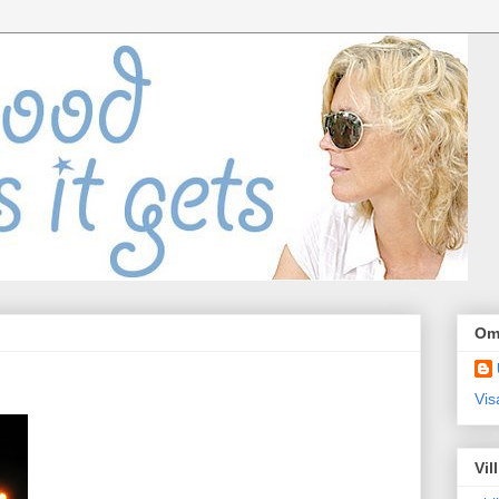
Om
Vis
Vil