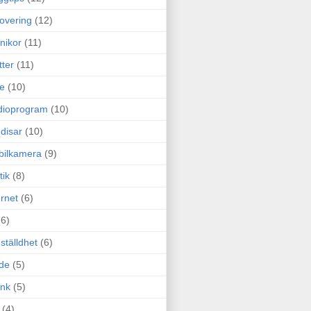
overing
(12)
nikor
(11)
tter
(11)
e
(10)
dioprogram
(10)
disar
(10)
bilkamera
(9)
tik
(8)
ernet
(6)
(6)
ställdhet
(6)
de
(5)
ink
(5)
(4)