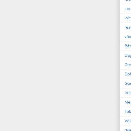
inr
lol
res
väx
Båt
Da
Des
Dof
Go
Irr
Mel
Tek
Väl
dju