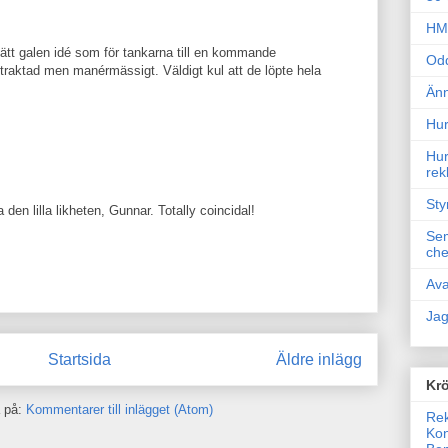
HM 
lätt galen idé som för tankarna till en kommande
Odd
traktad men manérmässigt. Väldigt kul att de löpte hela
Änn
Hur
Hur
rek
Sty
a den lilla likheten, Gunnar. Totally coincidal!
Sem
che
Ava
Jag
Startsida
Äldre inlägg
Krö
 på:
Kommentarer till inlägget (Atom)
Rek
Kon