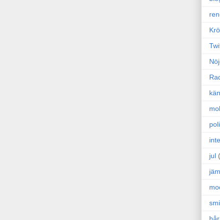
ren
Krö
Twi
Nöj
Ra
kän
mo
poli
int
jul
jäm
mo
sm
hår