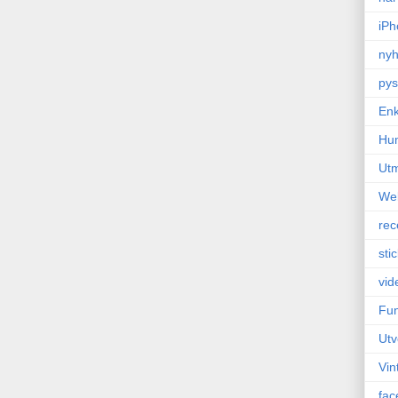
iPh
nyh
pys
Enk
Hu
Ut
We
rec
sti
vid
Fun
Utv
Vin
fac