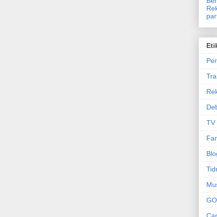
Ben
Rek
par
Eti
Per
Tr
Re
Deb
TV
Fam
Blo
Tid
Mu
GO
Can