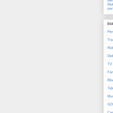
Ben
Rek
par
Eti
Per
Tr
Re
Deb
TV
Fam
Blo
Tid
Mu
GO
Can