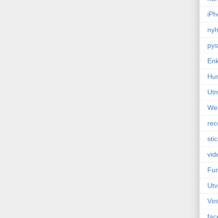
iPh
nyh
pys
Enk
Hu
Ut
We
rec
sti
vid
Fun
Utv
Vin
fac