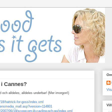
Om
 i Cannes?
Vis
d och alldeles, alldeles underbar! (Mer imorgon!)
18/hattrick-for-goss/index.xml
Vil
gensmedia_mall.asp?version=114801
2007/06/19/scoop-om-ib-cavling-och-go/index.xml