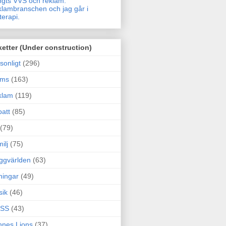
gts VVS och reklam.
lambranschen och jag går i
terapi.
ketter (Under construction)
sonligt
(296)
ams
(163)
klam
(119)
att
(85)
(79)
ilj
(75)
ggvärlden
(63)
ningar
(49)
sik
(46)
SS
(43)
nes Lions
(37)