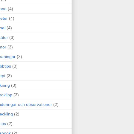
one
(4)
eter
(4)
sel
(4)
äter
(3)
mor
(3)
maningar
(3)
bbtips
(3)
ept
(3)
ckning
(3)
eoklipp
(3)
deringar och observationer
(2)
eckling
(2)
tips
(2)
ebook
(2)