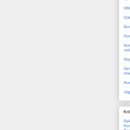
HM 
Odd
Änn
Hur
Hur
rek
Sty
Sem
che
Ava
Jag
Krö
Rek
Kon