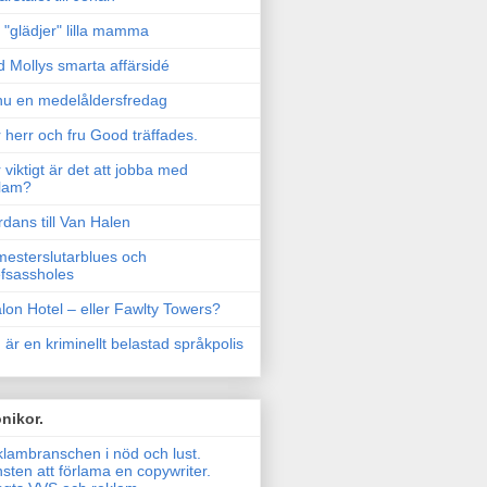
"glädjer" lilla mamma
 Mollys smarta affärsidé
u en medelåldersfredag
 herr och fru Good träffades.
 viktigt är det att jobba med
lam?
rdans till Van Halen
esterslutarblues och
fsassholes
lon Hotel – eller Fawlty Towers?
 är en kriminellt belastad språkpolis
nikor.
lambranschen i nöd och lust.
sten att förlama en copywriter.