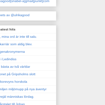
ikagood[snabel-a]gmail[punkt]com
ets av @ulrikagood
atest hits
, mina ord är inte till salu.
karriär som aldig blev.
genakronymerna
i Ledindiss
 bästa av två världar
onet på Gripsholms slott
korevyns horskola
iljen miljömupp på nya äventyr
rejäl människas lördag.
årstalet till Johan