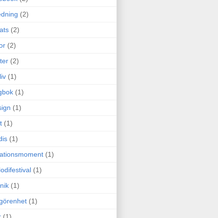
edning
(2)
cats
(2)
or
(2)
ter
(2)
liv
(1)
gbok
(1)
ign
(1)
t
(1)
dis
(1)
itationsmoment
(1)
odifestival
(1)
nik
(1)
görenhet
(1)
r
(1)