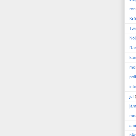
ren
Krö
Twi
Nöj
Ra
kän
mo
poli
int
jul
jäm
mo
sm
hår