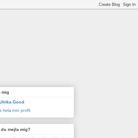
 mig
Ulrika Good
a hela min profil
l du mejla mig?