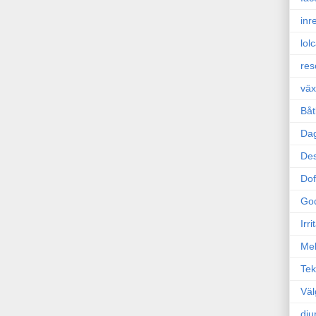
inr
lol
res
väx
Båt
Da
Des
Dof
Go
Irr
Mel
Tek
Väl
dju