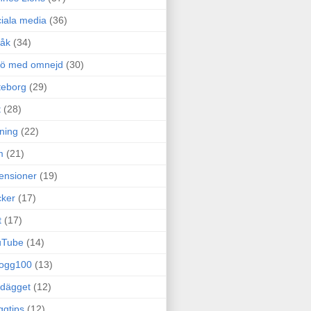
iala media
(36)
råk
(34)
rö med omnejd
(30)
teborg
(29)
t
(28)
ning
(22)
m
(21)
ensioner
(19)
ker
(17)
t
(17)
uTube
(14)
logg100
(13)
dägget
(12)
ggtips
(12)