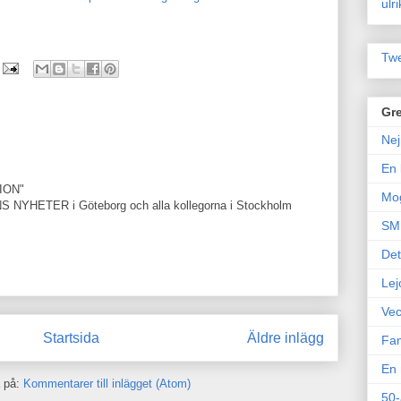
ulr
Twe
Gre
Nej
En 
ION"
Mo
YHETER i Göteborg och alla kollegorna i Stockholm
SM 
Det
Lej
Vec
Startsida
Äldre inlägg
Fam
En 
 på:
Kommentarer till inlägget (Atom)
50-