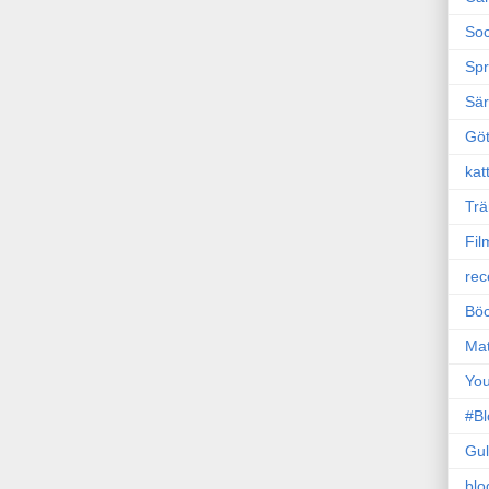
Soc
Sp
Sä
Gö
kat
Trä
Fil
rec
Böc
Ma
Yo
#B
Gul
blo