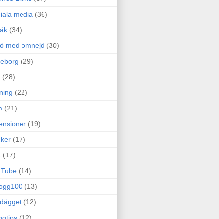
iala media
(36)
råk
(34)
rö med omnejd
(30)
teborg
(29)
t
(28)
ning
(22)
m
(21)
ensioner
(19)
ker
(17)
t
(17)
uTube
(14)
logg100
(13)
dägget
(12)
ggtips
(12)