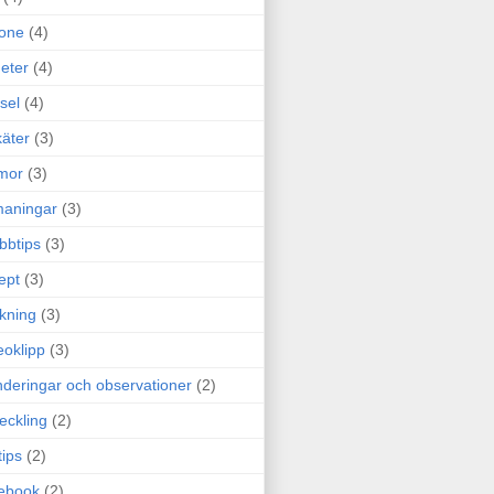
one
(4)
eter
(4)
sel
(4)
äter
(3)
mor
(3)
maningar
(3)
bbtips
(3)
ept
(3)
ckning
(3)
eoklipp
(3)
deringar och observationer
(2)
eckling
(2)
tips
(2)
ebook
(2)