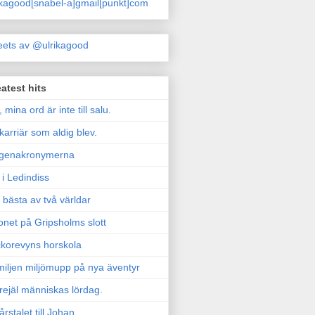
ikagood[snabel-a]gmail[punkt]com
ets av @ulrikagood
atest hits
, mina ord är inte till salu.
karriär som aldig blev.
genakronymerna
i Ledindiss
 bästa av två världar
onet på Gripsholms slott
korevyns horskola
iljen miljömupp på nya äventyr
rejäl människas lördag.
årstalet till Johan