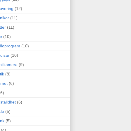
overing
(12)
nikor
(11)
tter
(11)
e
(10)
dioprogram
(10)
disar
(10)
bilkamera
(9)
tik
(8)
ernet
(6)
(6)
ställdhet
(6)
de
(5)
ink
(5)
(4)