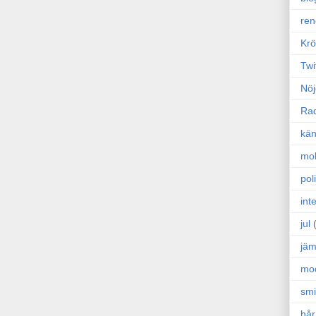
ren
Krö
Twi
Nöj
Ra
kän
mo
poli
int
jul
jäm
mo
sm
hår