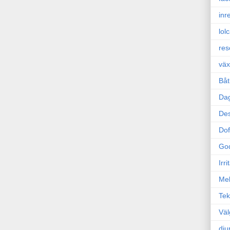
inr
lol
res
väx
Båt
Da
Des
Dof
Go
Irr
Mel
Tek
Väl
dju