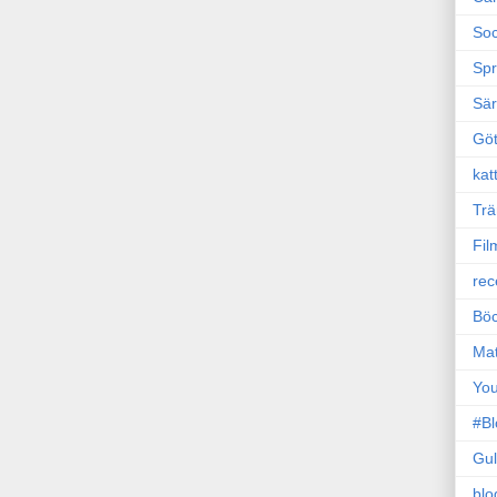
Soc
Sp
Sä
Gö
kat
Trä
Fil
rec
Böc
Ma
Yo
#B
Gul
blo