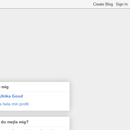
 mig
Ulrika Good
a hela min profil
l du mejla mig?