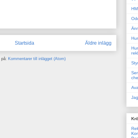
HM 
Odd
Änn
Hur
Startsida
Äldre inlägg
Hur
rek
 på:
Kommentarer till inlägget (Atom)
Sty
Sem
che
Ava
Jag
Krö
Rek
Kon