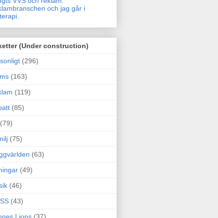
gts VVS och reklam.
lambranschen och jag går i
terapi.
ketter (Under construction)
sonligt
(296)
ams
(163)
klam
(119)
att
(85)
(79)
ilj
(75)
ggvärlden
(63)
ningar
(49)
sik
(46)
SS
(43)
nes Lions
(37)