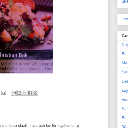
ulr
Twe
Gre
Nej
En 
Mo
SM 
Det
Lej
Vec
Fam
En 
s största skratt. Tack och lov för bajshumor :p
50-