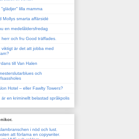
"glädjer" lilla mamma
 Mollys smarta affärsidé
u en medelåldersfredag
 herr och fru Good träffades.
 viktigt är det att jobba med
lam?
rdans till Van Halen
esterslutarblues och
fsassholes
lon Hotel – eller Fawlty Towers?
 är en kriminellt belastad språkpolis
nikor.
lambranschen i nöd och lust.
sten att förlama en copywriter.