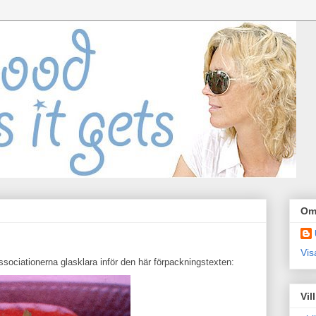
Om
Vis
associationerna glasklara inför den här förpackningstexten:
Vil