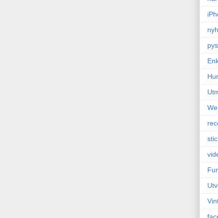
iPh
nyh
pys
Enk
Hu
Ut
We
rec
sti
vid
Fun
Utv
Vin
fac