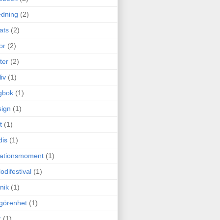
edning
(2)
cats
(2)
or
(2)
ter
(2)
liv
(1)
gbok
(1)
ign
(1)
t
(1)
dis
(1)
itationsmoment
(1)
odifestival
(1)
nik
(1)
görenhet
(1)
r
(1)