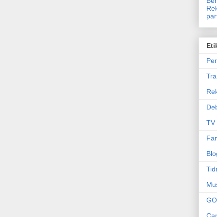
Ben
Rek
par
Eti
Per
Tr
Re
Deb
TV
Fam
Blo
Tid
Mu
GO
Can