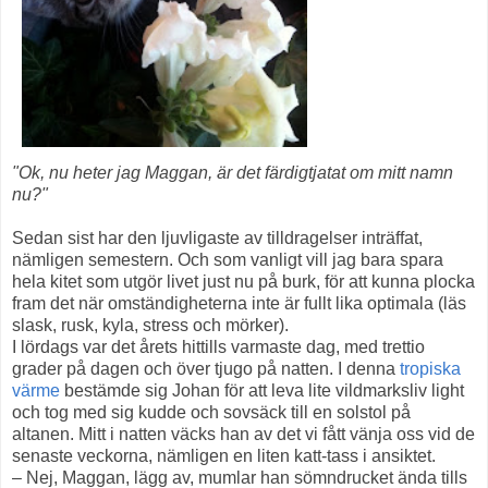
"Ok, nu heter jag Maggan, är det färdigtjatat om mitt namn
nu?"
Sedan sist har den ljuvligaste av tilldragelser inträffat,
nämligen semestern. Och som vanligt vill jag bara spara
hela kitet som utgör livet just nu på burk, för att kunna plocka
fram det när omständigheterna inte är fullt lika optimala (läs
slask, rusk, kyla, stress och mörker).
I lördags var det årets hittills varmaste dag, med trettio
grader på dagen och över tjugo på natten. I denna
tropiska
värme
bestämde sig Johan för att leva lite vildmarksliv light
och tog med sig kudde och sovsäck till en solstol på
altanen. Mitt i natten väcks han av det vi fått vänja oss vid de
senaste veckorna, nämligen en liten katt-tass i ansiktet.
– Nej, Maggan, lägg av, mumlar han sömndrucket ända tills