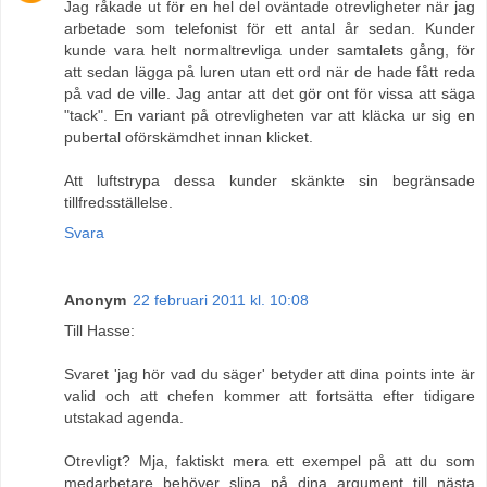
Jag råkade ut för en hel del oväntade otrevligheter när jag
arbetade som telefonist för ett antal år sedan. Kunder
kunde vara helt normaltrevliga under samtalets gång, för
att sedan lägga på luren utan ett ord när de hade fått reda
på vad de ville. Jag antar att det gör ont för vissa att säga
"tack". En variant på otrevligheten var att kläcka ur sig en
pubertal oförskämdhet innan klicket.
Att luftstrypa dessa kunder skänkte sin begränsade
tillfredsställelse.
Svara
Anonym
22 februari 2011 kl. 10:08
Till Hasse:
Svaret 'jag hör vad du säger' betyder att dina points inte är
valid och att chefen kommer att fortsätta efter tidigare
utstakad agenda.
Otrevligt? Mja, faktiskt mera ett exempel på att du som
medarbetare behöver slipa på dina argument till nästa