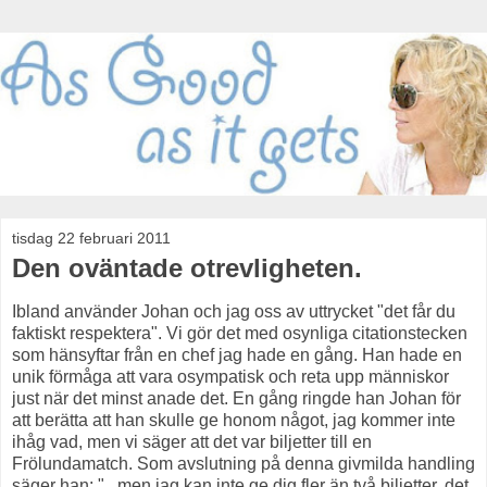
tisdag 22 februari 2011
Den oväntade otrevligheten.
Ibland använder Johan och jag oss av uttrycket "det får du
faktiskt respektera". Vi gör det med osynliga citationstecken
som hänsyftar från en chef jag hade en gång. Han hade en
unik förmåga att vara osympatisk och reta upp människor
just när det minst anade det. En gång ringde han Johan för
att berätta att han skulle ge honom något, jag kommer inte
ihåg vad, men vi säger att det var biljetter till en
Frölundamatch. Som avslutning på denna givmilda handling
säger han: "...men jag kan inte ge dig fler än två biljetter, det