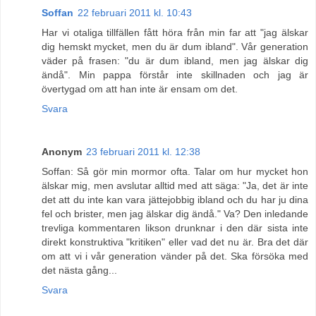
Soffan
22 februari 2011 kl. 10:43
Har vi otaliga tillfällen fått höra från min far att "jag älskar
dig hemskt mycket, men du är dum ibland". Vår generation
väder på frasen: "du är dum ibland, men jag älskar dig
ändå". Min pappa förstår inte skillnaden och jag är
övertygad om att han inte är ensam om det.
Svara
Anonym
23 februari 2011 kl. 12:38
Soffan: Så gör min mormor ofta. Talar om hur mycket hon
älskar mig, men avslutar alltid med att säga: "Ja, det är inte
det att du inte kan vara jättejobbig ibland och du har ju dina
fel och brister, men jag älskar dig ändå." Va? Den inledande
trevliga kommentaren likson drunknar i den där sista inte
direkt konstruktiva "kritiken" eller vad det nu är. Bra det där
om att vi i vår generation vänder på det. Ska försöka med
det nästa gång...
Svara