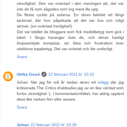
otrevlighet. Den var oväntad i den meningen att, det var
inte de få som sågades som tog mest illa upp.
De flesta ryckte på axlarna. En skrev faktiskt ett långt
tackmail, där hon påpekade att det var bra och roligt
skrivet. (en oväntad
trevlighet
!)
Det var istället de bloggare som fick medelbetyg som gick i
taket. I långa haranger öste de, och deras hastigt
ihopsamlade kompisar, sin ilska och frustration över
uteblivna toppbetyg. Det var oväntat och lite underligt.
Svara
Ulrika Good
22 februari 2011 kl. 10:32
Johan: När jag för två år sedan skrev ett
inlägg
där jag
kritiserade The Critics drabbades jag av en lika väntad som
furiös otrevlighet :). I kommentatorsfältet, har aldrig upplevt
dess like varken förr eller senare.
Svara
Johan
22 februari 2011 kl. 10:39