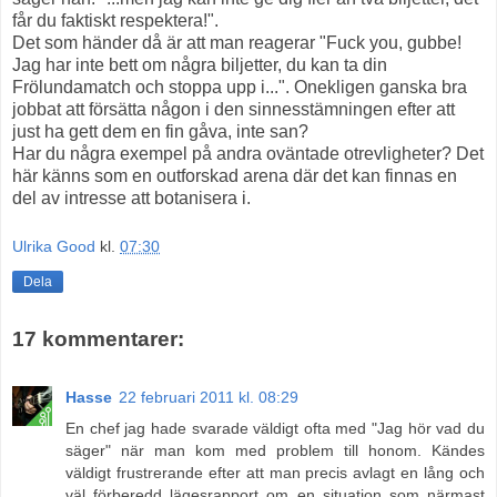
får du faktiskt respektera!".
Det som händer då är att man reagerar "Fuck you, gubbe!
Jag har inte bett om några biljetter, du kan ta din
Frölundamatch och stoppa upp i...". Onekligen ganska bra
jobbat att försätta någon i den sinnesstämningen efter att
just ha gett dem en fin gåva, inte san?
Har du några exempel på andra oväntade otrevligheter? Det
här känns som en outforskad arena där det kan finnas en
del av intresse att botanisera i.
Ulrika Good
kl.
07:30
Dela
17 kommentarer:
Hasse
22 februari 2011 kl. 08:29
En chef jag hade svarade väldigt ofta med "Jag hör vad du
säger" när man kom med problem till honom. Kändes
väldigt frustrerande efter att man precis avlagt en lång och
väl förberedd lägesrapport om en situation som närmast