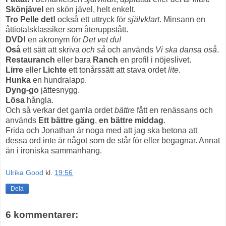
Skönjävel
en skön jävel, helt enkelt.
Tro Pelle det!
också ett uttryck för
självklart
. Minsann en
åttiotalsklassiker som återuppstått.
DVD!
en akronym för
Det vet du!
Oså
ett sätt att skriva
och så
och används
Vi ska dansa oså
.
Restauranch
eller bara
Ranch
en profil i nöjeslivet.
Lirre
eller
Lichte
ett tonårssätt att stava ordet
lite
.
Hunka
en hundralapp.
Dyng-go
jättesnygg.
Lösa
hångla.
Och så verkar det gamla ordet
bättre
fått en renässans och
används
Ett bättre gäng
,
en bättre middag
.
Frida och Jonathan är noga med att jag ska betona att
dessa ord inte är något som de står för eller begagnar. Annat
än i ironiska sammanhang.
Ulrika Good
kl.
19:56
Dela
6 kommentarer: