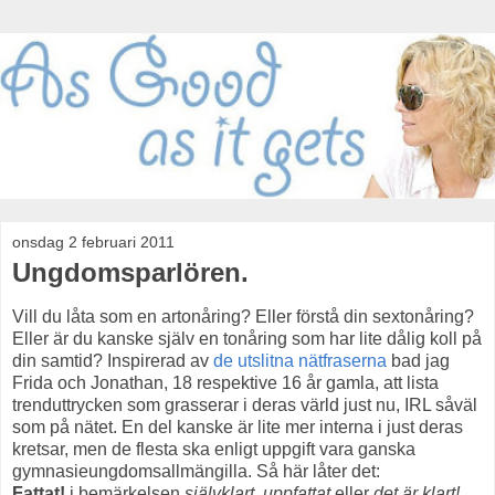
onsdag 2 februari 2011
Ungdomsparlören.
Vill du låta som en artonåring? Eller förstå din sextonåring?
Eller är du kanske själv en tonåring som har lite dålig koll på
din samtid? Inspirerad av
de utslitna nätfraserna
bad jag
Frida och Jonathan, 18 respektive 16 år gamla, att lista
trenduttrycken som grasserar i deras värld just nu, IRL såväl
som på nätet. En del kanske är lite mer interna i just deras
kretsar, men de flesta ska enligt uppgift vara ganska
gymnasieungdomsallmängilla. Så här låter det:
Fattat!
i bemärkelsen
självklart
,
uppfattat
eller
det är klart!