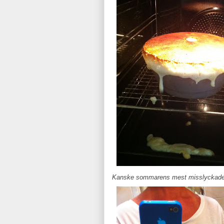
Kanske sommarens mest misslyckade