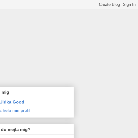
 mig
Ulrika Good
a hela min profil
l du mejla mig?