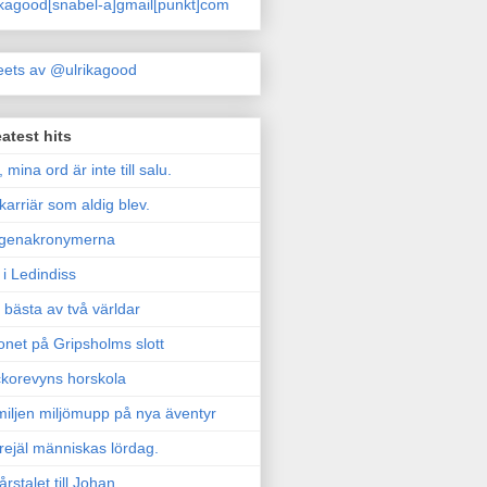
ikagood[snabel-a]gmail[punkt]com
ets av @ulrikagood
atest hits
, mina ord är inte till salu.
karriär som aldig blev.
genakronymerna
i Ledindiss
 bästa av två världar
onet på Gripsholms slott
korevyns horskola
iljen miljömupp på nya äventyr
rejäl människas lördag.
årstalet till Johan