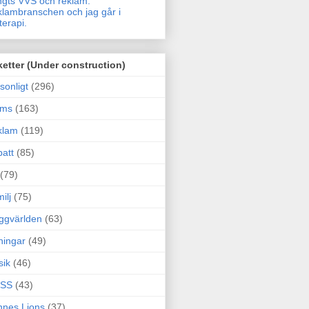
gts VVS och reklam.
lambranschen och jag går i
terapi.
ketter (Under construction)
sonligt
(296)
ams
(163)
klam
(119)
att
(85)
(79)
ilj
(75)
ggvärlden
(63)
ningar
(49)
sik
(46)
SS
(43)
nes Lions
(37)