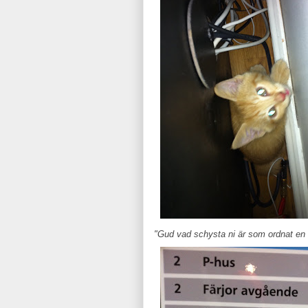
"Gud vad schysta ni är som ordnat en s