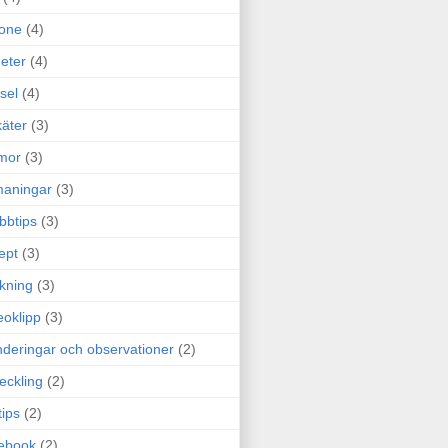
one
(4)
eter
(4)
sel
(4)
äter
(3)
mor
(3)
maningar
(3)
bbtips
(3)
ept
(3)
ckning
(3)
eoklipp
(3)
deringar och observationer
(2)
eckling
(2)
tips
(2)
ebook
(2)