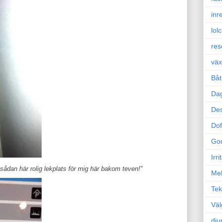
inr
lol
res
väx
Båt
Da
Des
Dof
Go
Irr
ådan här rolig lekplats för mig här bakom teven!"
Mel
Tek
Väl
dju