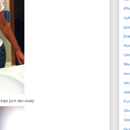
iPh
nyh
pys
Enk
Hu
Ut
We
rec
sti
vid
köpt (och den enda).
Fun
Utv
Vin
fac