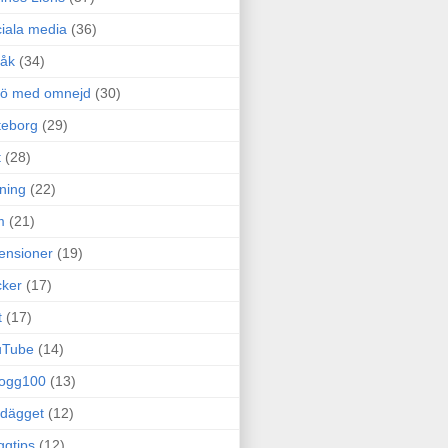
iala media
(36)
råk
(34)
rö med omnejd
(30)
teborg
(29)
t
(28)
ning
(22)
m
(21)
ensioner
(19)
ker
(17)
t
(17)
uTube
(14)
logg100
(13)
dägget
(12)
ggtips
(12)