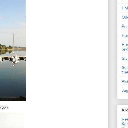
HM 
Odd
Änn
Hur
Hur
rek
Sty
Sem
che
Ava
Jag
rgon.
Krö
Rek
Kon