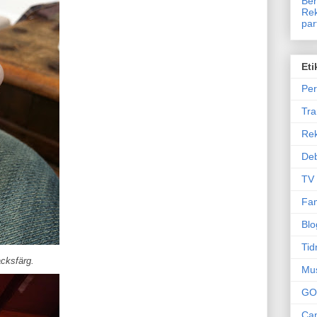
Ben
Rek
par
Eti
Per
Tr
Re
Deb
TV
Fam
Blo
Tid
cksfärg.
Mu
GO
Can