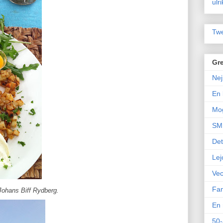
ulr
Twe
Gre
Nej
En 
Mo
SM 
Det
Lej
Vec
Fam
ohans Biff Rydberg.
En 
50-