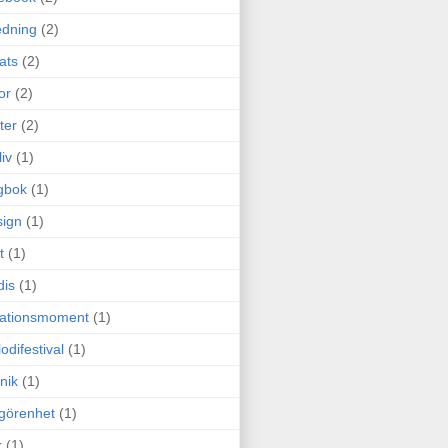
edning
(2)
cats
(2)
or
(2)
ter
(2)
liv
(1)
gbok
(1)
ign
(1)
t
(1)
dis
(1)
itationsmoment
(1)
odifestival
(1)
nik
(1)
görenhet
(1)
r
(1)