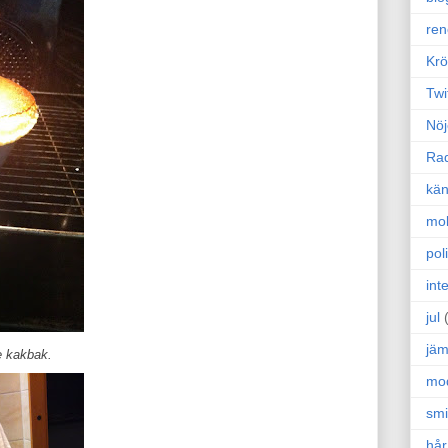
ren
Krö
Twi
Nöj
Ra
kän
mo
poli
int
jul
jäm
 kakbak.
mo
sm
hår