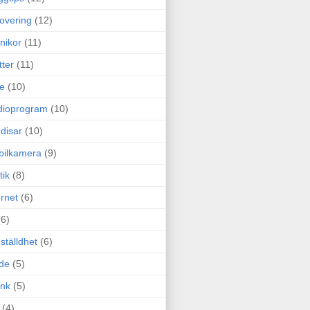
overing
(12)
nikor
(11)
tter
(11)
e
(10)
dioprogram
(10)
disar
(10)
bilkamera
(9)
tik
(8)
ernet
(6)
(6)
ställdhet
(6)
de
(5)
ink
(5)
(4)