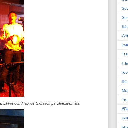
Soc
Sp
Sä
Gö
kat
Trä
Fil
rec
Böc
Ma
Yo
t. Ebbot och Magnus Carlsson på Blomstermåla.
#B
Gul
blo