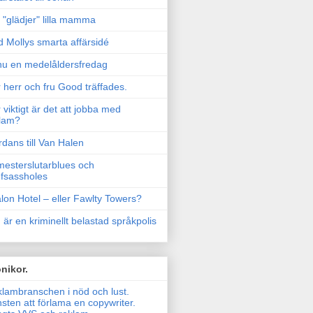
"glädjer" lilla mamma
 Mollys smarta affärsidé
u en medelåldersfredag
 herr och fru Good träffades.
 viktigt är det att jobba med
lam?
rdans till Van Halen
esterslutarblues och
fsassholes
lon Hotel – eller Fawlty Towers?
 är en kriminellt belastad språkpolis
nikor.
lambranschen i nöd och lust.
sten att förlama en copywriter.