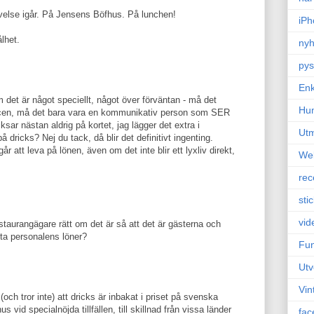
lse igår. På Jensens Böfhus. På lunchen!
iPh
lhet.
nyh
pys
Enk
om det är något speciellt, något över förväntan - må det
Hu
icen, må det bara vara en kommunikativ person som SER
ksar nästan aldrig på kortet, jag lägger det extra i
Ut
 dricks? Nej du tack, då blir det definitivt ingenting.
 går att leva på lönen, även om det inte blir ett lyxliv direkt,
We
rec
sti
vid
aurangägare rätt om det är så att det är gästerna och
ta personalens löner?
Fun
Utv
Vin
ch tror inte) att dricks är inbakat i priset på svenska
 vid specialnöjda tillfällen, till skillnad från vissa länder
fac