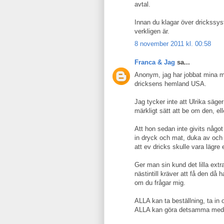
avtal.
Innan du klagar över drickssys
verkligen är.
8 november 2011 kl. 00:58
Franca & Jag
sa...
Anonym, jag har jobbat mina mi
dricksens hemland USA.
Jag tycker inte att Ulrika säge
märkligt sätt att be om den, el
Att hon sedan inte givits något 
in dryck och mat, duka av och
att ev dricks skulle vara lägre e
Ger man sin kund det lilla ext
nästintill kräver att få den då 
om du frågar mig.
ALLA kan ta beställning, ta in
ALLA kan göra detsamma med s