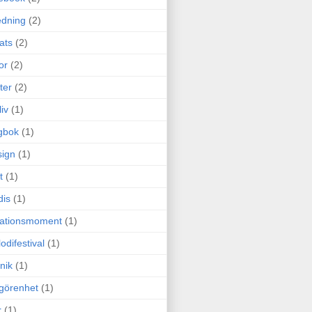
edning
(2)
cats
(2)
or
(2)
ter
(2)
liv
(1)
gbok
(1)
ign
(1)
t
(1)
dis
(1)
itationsmoment
(1)
odifestival
(1)
nik
(1)
görenhet
(1)
r
(1)