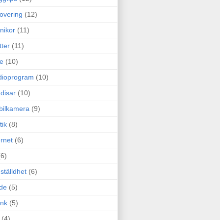
overing
(12)
nikor
(11)
tter
(11)
e
(10)
dioprogram
(10)
disar
(10)
bilkamera
(9)
tik
(8)
ernet
(6)
(6)
ställdhet
(6)
de
(5)
ink
(5)
(4)