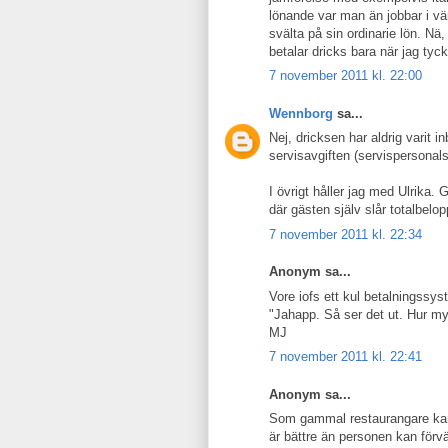
lönande var man än jobbar i vär
svälta på sin ordinarie lön. Nä
betalar dricks bara när jag tyc
7 november 2011 kl. 22:00
Wennborg
sa...
Nej, dricksen har aldrig varit i
servisavgiften (servispersonals
I övrigt håller jag med Ulrika
där gästen själv slår totalbelo
7 november 2011 kl. 22:34
Anonym sa...
Vore iofs ett kul betalningssy
"Jahapp. Så ser det ut. Hur myc
MJ
7 november 2011 kl. 22:41
Anonym sa...
Som gammal restaurangare kan 
är bättre än personen kan förv