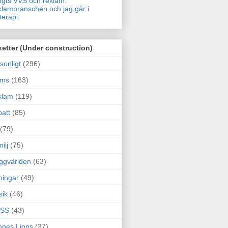
gts VVS och reklam.
lambranschen och jag går i
terapi.
ketter (Under construction)
sonligt
(296)
ams
(163)
klam
(119)
att
(85)
(79)
ilj
(75)
ggvärlden
(63)
ningar
(49)
sik
(46)
SS
(43)
nes Lions
(37)