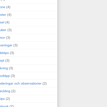
one
(4)
eter
(4)
sel
(4)
äter
(3)
mor
(3)
maningar
(3)
bbtips
(3)
ept
(3)
ckning
(3)
eoklipp
(3)
deringar och observationer
(2)
eckling
(2)
tips
(2)
ebook
(2)