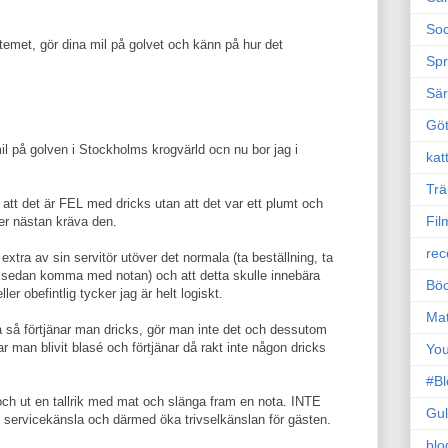
Soc
temet, gör dina mil på golvet och känn på hur det
Sp
Sä
Gö
l på golven i Stockholms krogvärld ocn nu bor jag i
kat
Trä
r att det är FEL med dricks utan att det var ett plumt och
Fil
ler nästan kräva den.
rec
extra av sin servitör utöver det normala (ta beställning, ta
 sedan komma med notan) och att detta skulle innebära
Böc
ller obefintlig tycker jag är helt logiskt.
Ma
ra så förtjänar man dricks, gör man inte det och dessutom
har man blivit blasé och förtjänar då rakt inte någon dricks
Yo
#B
 och ut en tallrik med mat och slänga fram en nota. INTE
Gul
ervicekänsla och därmed öka trivselkänslan för gästen.
blo