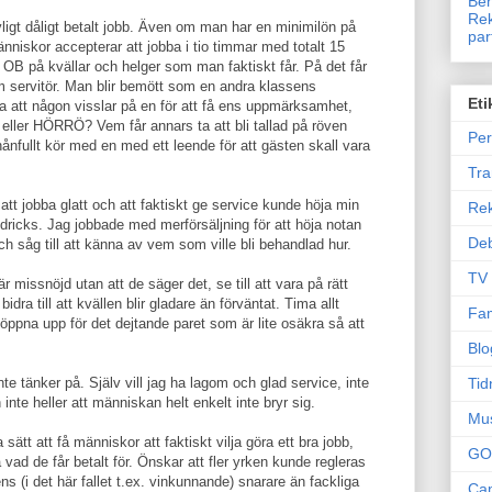
Ben
Rek
ävligt dåligt betalt jobb. Även om man har en minimilön på
par
änniskor accepterar att jobba i tio timmar med totalt 15
t OB på kvällar och helger som man faktiskt får. På det får
m servitör. Man blir bemött som en andra klassens
Eti
 att någon visslar på en för att få ens uppmärksamhet,
h, eller HÖRRÖ? Vem får annars ta att bli tallad på röven
Per
ånfullt kör med en med ett leende för att gästen skall vara
Tr
att jobba glatt och att faktiskt ge service kunde höja min
Re
n dricks. Jag jobbade med merförsäljning för att höja notan
Deb
h såg till att känna av vem som ville bli behandlad hur.
TV
 missnöjd utan att de säger det, se till att vara på rätt
 bidra till att kvällen blir gladare än förväntat. Tima allt
Fam
öppna upp för det dejtande paret som är lite osäkra så att
Blo
Tid
e tänker på. Själv vill jag ha lagom och glad service, inte
 inte heller att människan helt enkelt inte bryr sig.
Mu
a sätt att få människor att faktiskt vilja göra ett bra jobb,
GO
 vad de får betalt för. Önskar att fler yrken kunde regleras
s (i det här fallet t.ex. vinkunnande) snarare än fackliga
Can