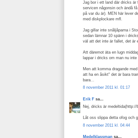
Jag bor i ett land där dricks ä
servicen någonsin och ändå få
på var du är). MEN här lever de 
med diskplockare mfl.
Jag gillar inte snåljåparna i S
sedan lämnar 10 spänn i dricks
väl att det inte är fallet, det ä
Att däremot äta en lugn middag
lappar i dricks om man nu inte
Men att komma dragande med att
att ha en åsikt" det är bara tra
bara...
8 november 2011 kl. 01:17
Erik F
sa...
Nej, dricks är medeltida(http:/
Låt oss slippa detta ofog och
8 november 2011 kl. 04:44
Medelklassman
sa...