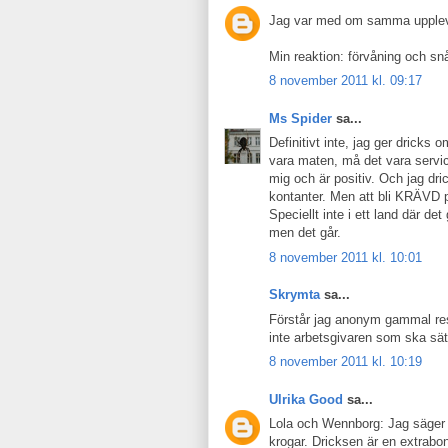
Jag var med om samma uppleve
Min reaktion: förvåning och snå
8 november 2011 kl. 09:17
Ms Spider
sa...
Definitivt inte, jag ger dricks 
vara maten, må det vara serv
mig och är positiv. Och jag dric
kontanter. Men att bli KRÄVD på
Speciellt inte i ett land där det
men det går.
8 november 2011 kl. 10:01
Skrymta
sa...
Förstår jag anonym gammal rest
inte arbetsgivaren som ska sät
8 november 2011 kl. 10:19
Ulrika Good
sa...
Lola och Wennborg: Jag säger (o
krogar. Dricksen är en extrabonus