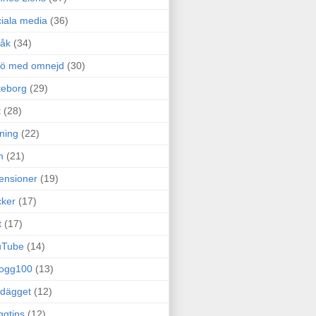
iala media
(36)
råk
(34)
rö med omnejd
(30)
teborg
(29)
t
(28)
ning
(22)
m
(21)
ensioner
(19)
ker
(17)
t
(17)
uTube
(14)
logg100
(13)
dägget
(12)
ggtips
(12)