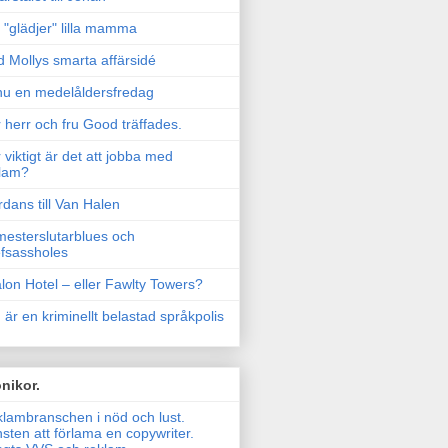
"glädjer" lilla mamma
 Mollys smarta affärsidé
u en medelåldersfredag
 herr och fru Good träffades.
 viktigt är det att jobba med
lam?
rdans till Van Halen
esterslutarblues och
fsassholes
lon Hotel – eller Fawlty Towers?
 är en kriminellt belastad språkpolis
nikor.
lambranschen i nöd och lust.
sten att förlama en copywriter.