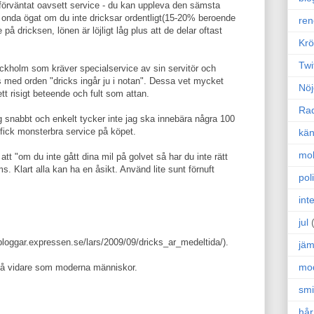
r förväntat oavsett service - du kan uppleva den sämsta
 onda ögat om du inte dricksar ordentligt(15-20% beroende
ren
på dricksen, lönen är löjligt låg plus att de delar oftast
Krö
Twi
tockholm som kräver specialservice av sin servitör och
 med orden "dricks ingår ju i notan". Dessa vet mycket
Nöj
r ett risigt beteende och fult som attan.
Ra
 snabbt och enkelt tycker inte jag ska innebära några 100
 fick monsterbra service på köpet.
kän
mo
 "om du inte gått dina mil på golvet så har du inte rätt
ms. Klart alla kan ha en åsikt. Använd lite sunt förnuft
poli
int
jul
/bloggar.expressen.se/lars/2009/09/dricks_ar_medeltida/).
jäm
mo
 gå vidare som moderna människor.
sm
hår