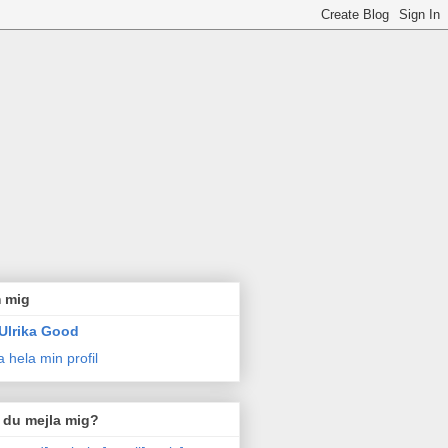
 mig
Ulrika Good
a hela min profil
l du mejla mig?