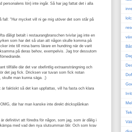
personalens lön) inte ingår. Så har jag fattat det i alla
inr
lol
 fall: "Hur mycket vill ni ge mig utöver det som står på
res
fta dåligt betalt i restaurangbranschen tvivlar jag inte en
väx
yrken som har det så utan att någon skulle komma på
ker inte till mina barns lärare en hundring när de varit
Båt
ksamma på deras behov, exempelvis. Jag tror dessutom
Da
 förnedrande.
Des
ant tillfälle där det var obefintlig extraansträngning och
ör det jag fick. Dricksen var tuvan som fick notan
Dof
, skulle man kunna säga. ;)
Go
 är faktiskt så det kan uppfattas, vill ha fasta och klara
Irr
Mel
OMG, där har man kanske inte direkt dricksplånkan
Tek
är definitivt att föredra för någon, som jag, som är dålig i
Väl
ch kämpa med vad den nya slutsumman blir. Och som krav
dju