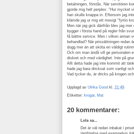
betalningen, förstås. När servitören k
gjorde mig helt perplex: "Hur mycket v
han skulle knappa in. Eftersom jag inte
klämde jag ur mig ett mesigt "fyrtio k
Men när jag gick därifrån blev jag mer o
bygger i första hand på regler från svu
få bättre service. Men i vilken annan v
behandlad? När prissättningen redan är 
dugg mer än att sköta en väldigt rutin
Och om man ändå vill ge personalen en 
diskret och med värdighet. Inte på gru
Allt detta hade jag inte kommit att tän
hade jag bara dricksat som vanligt och k
Vad tycker du, är dricks på krogen och 
Upplagd av
Ulrika Good
kl.
21:49
Etiketter:
krogar
,
Mat
20 kommentarer:
Lola sa...
Det är väl redan inbakat i pris
jämförelse med exempelvis ital