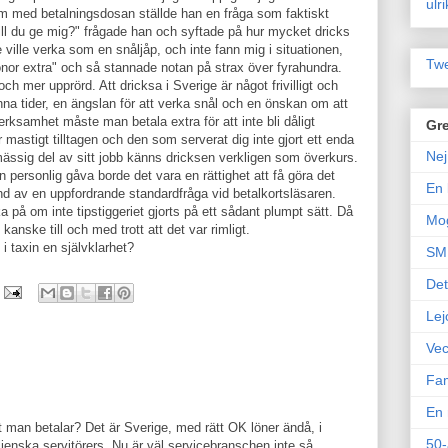
ulr
om med betalningsdosan ställde han en fråga som faktiskt
ill du ge mig?" frågade han och syftade på hur mycket dricks
 ville verka som en snåljåp, och inte fann mig i situationen,
Twe
ronor extra" och så stannade notan på strax över fyrahundra.
ch mer upprörd. Att dricksa i Sverige är något frivilligt och
nna tider, en ängslan för att verka snål och en önskan om att
erksamhet måste man betala extra för att inte bli dåligt
Gre
mastigt tilltagen och den som serverat dig inte gjort ett enda
Nej
mässig del av sitt jobb känns dricksen verkligen som överkurs.
personlig gåva borde det vara en rättighet att få göra det
En 
nd av en uppfordrande standardfråga vid betalkortsläsaren.
ka på om inte tipstiggeriet gjorts på ett sådant plumpt sätt. Då
Mo
anske till och med trott att det var rimligt.
i taxin en självklarhet?
SM 
Det
Lej
Vec
Fam
En 
et man betalar? Det är Sverige, med rätt OK löner ändå, i
50-
ienska servitörers. Nu är väl servicebranschen inte så