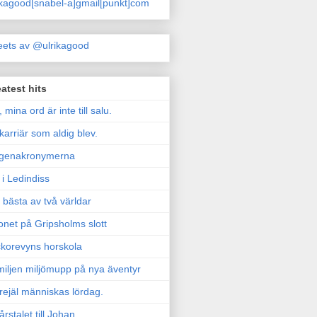
ikagood[snabel-a]gmail[punkt]com
ets av @ulrikagood
atest hits
, mina ord är inte till salu.
karriär som aldig blev.
genakronymerna
i Ledindiss
 bästa av två världar
onet på Gripsholms slott
korevyns horskola
iljen miljömupp på nya äventyr
rejäl människas lördag.
årstalet till Johan