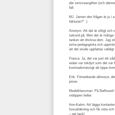
där serviceavgiften (och därmed 
fall.
MJ: Jamen den frågan är ju i så
fakturan?" :)
Anonym: Att det är slitigt och o
sekund på. Men det är många 
tanken att dricksa dem. Jag stic
extra pedagogiska och uppmär
att det skulle uppfattas väldigt
Franca: Ja, det var just ett såd
redan var tokdyrt som det var f
kostnadsmässigt att tippa över
Erik: Förnedrande allmosor, det
priser.
Medelklassman: På Bøfhuset! 
vidöppen heller.
Ann-Katrin: Att lägga kontanter 
huvudräkning och får sitta o
– nej tack!