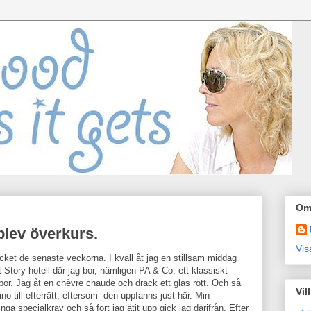
Om
blev överkurs.
Vis
ket de senaste veckorna. I kväll åt jag en stillsam middag
tory hotell där jag bor, nämligen PA & Co, ett klassiskt
r. Jag åt en chèvre chaude och drack ett glas rött. Och så
Vil
Gino till efterrätt, eftersom den uppfanns just här. Min
inga specialkrav och så fort jag ätit upp gick jag därifrån. Efter