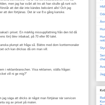
lden, men jag har svårt att tro att han skulle gå runt och
HM 
, förstår att det där inte kändes bekvämt alls! Och jag
ker att den förtjänas. Det är var 8:e gång kanske.
Odd
Änn
Hur
nbakad i priset. En märklig missuppfattning från den tid då
ens lön) blev inbakad, på 70 eller 80 talet.
Hur
rek
. Ganska plumpt att fråga så. Bättre med dom korttermonaler
Sty
ppet och kan drickas då om man vill.
Sem
che
Ava
stem i reklambranschen. Visa reklamen, ställa frågan:
ket vill ni ge mig?"
Jag
Krö
Rek
jag säga att dricks är något man förtjänar när servicen
Kon
änta sig av priset på maten.