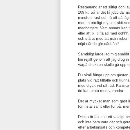
Restaurang är ett slitigt och j
109 kr. Så är det få jobb där m
minuters rast och få ett så låg
man ta otroligt mycket skit so
medborgare. Vem annars kan ta
eller att bli tilltalad med ööhh
och stå ut med att människor h
nöjd när de går därifrån?
Samtidigt lärde jag mig snabbt 
lön rejält genom att jag drog i
varpå dricksen skulle gå upp oc
Du skall fånga upp om gästen är
plats vid rätt tillfälle och kunna
med dryck vid rätt tid. Kanske 
de kan prata med varandra.
Det är mycket man som gäst int
för inställsamt eller för på, men
Dricks är faktiskt ett väldigt br
och inte bara vara där och göra
efter arbetsinsats och kompeten