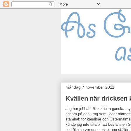
måndag 7 november 2011
Kvällen när dricksen 
Jag har jobbat i Stockholm ganska myc
ensam på den krog som ligger närmast S
stamhak för kändisar och Östermalmsbo
kunde jag inte låta bli att beställa en 
beställning var superenkel, jag ställde 