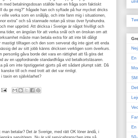
ulr
om med betalningsdosan ställde han en fråga som faktiskt
ill du ge mig?" frågade han och syftade på hur mycket dricks
 ville verka som en snåljåp, och inte fann mig i situationen,
Twe
ronor extra" och så stannade notan på strax över fyrahundra.
ch mer upprörd. Att dricksa i Sverige är något frivilligt och
nna tider, en ängslan för att verka snål och en önskan om att
erksamhet måste man betala extra för att inte bli dåligt
Gre
mastigt tilltagen och den som serverat dig inte gjort ett enda
Nej
mässig del av sitt jobb känns dricksen verkligen som överkurs.
personlig gåva borde det vara en rättighet att få göra det
En 
nd av en uppfordrande standardfråga vid betalkortsläsaren.
ka på om inte tipstiggeriet gjorts på ett sådant plumpt sätt. Då
Mo
anske till och med trott att det var rimligt.
i taxin en självklarhet?
SM 
Det
Lej
Vec
Fam
En 
et man betalar? Det är Sverige, med rätt OK löner ändå, i
50-
ienska servitörers. Nu är väl servicebranschen inte så