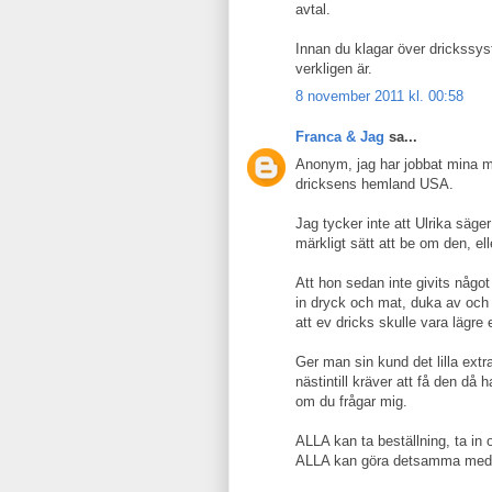
avtal.
Innan du klagar över drickssys
verkligen är.
8 november 2011 kl. 00:58
Franca & Jag
sa...
Anonym, jag har jobbat mina mi
dricksens hemland USA.
Jag tycker inte att Ulrika säge
märkligt sätt att be om den, el
Att hon sedan inte givits något 
in dryck och mat, duka av och
att ev dricks skulle vara lägre e
Ger man sin kund det lilla ext
nästintill kräver att få den då 
om du frågar mig.
ALLA kan ta beställning, ta in
ALLA kan göra detsamma med s