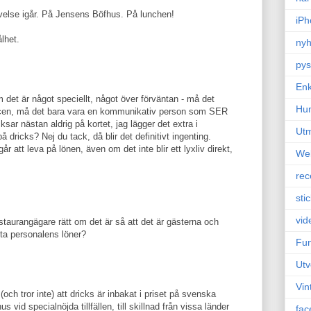
lse igår. På Jensens Böfhus. På lunchen!
iPh
lhet.
nyh
pys
Enk
om det är något speciellt, något över förväntan - må det
Hu
icen, må det bara vara en kommunikativ person som SER
ksar nästan aldrig på kortet, jag lägger det extra i
Ut
 dricks? Nej du tack, då blir det definitivt ingenting.
 går att leva på lönen, även om det inte blir ett lyxliv direkt,
We
rec
sti
vid
aurangägare rätt om det är så att det är gästerna och
ta personalens löner?
Fun
Utv
Vin
ch tror inte) att dricks är inbakat i priset på svenska
 vid specialnöjda tillfällen, till skillnad från vissa länder
fac