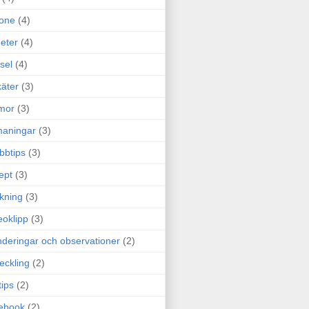
one
(4)
eter
(4)
sel
(4)
äter
(3)
mor
(3)
maningar
(3)
bbtips
(3)
ept
(3)
ckning
(3)
eoklipp
(3)
deringar och observationer
(2)
eckling
(2)
tips
(2)
ebook
(2)