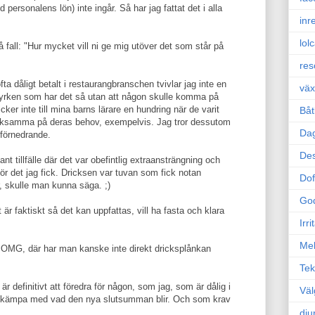
personalens lön) inte ingår. Så har jag fattat det i alla
inr
lol
 fall: "Hur mycket vill ni ge mig utöver det som står på
res
fta dåligt betalt i restaurangbranschen tvivlar jag inte en
väx
yrken som har det så utan att någon skulle komma på
ker inte till mina barns lärare en hundring när de varit
Båt
ksamma på deras behov, exempelvis. Jag tror dessutom
Da
 förnedrande.
Des
ant tillfälle där det var obefintlig extraansträngning och
ör det jag fick. Dricksen var tuvan som fick notan
Dof
, skulle man kunna säga. ;)
Go
 är faktiskt så det kan uppfattas, vill ha fasta och klara
Irr
Mel
OMG, där har man kanske inte direkt dricksplånkan
Tek
är definitivt att föredra för någon, som jag, som är dålig i
Väl
ch kämpa med vad den nya slutsumman blir. Och som krav
dju