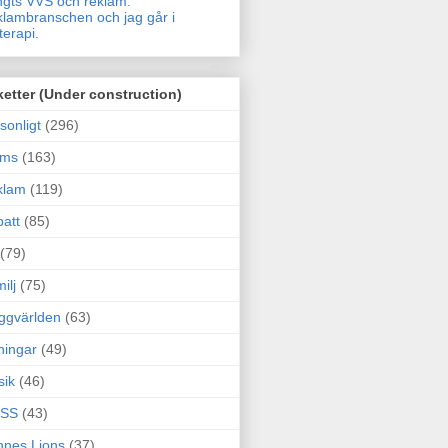
gts VVS och reklam.
lambranschen och jag går i
terapi.
ketter (Under construction)
sonligt
(296)
ams
(163)
klam
(119)
att
(85)
(79)
ilj
(75)
ggvärlden
(63)
ningar
(49)
sik
(46)
SS
(43)
nes Lions
(37)