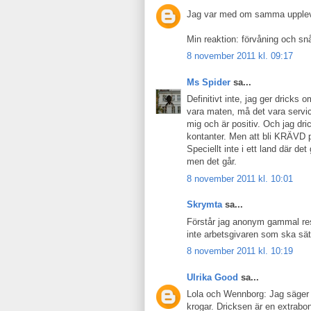
Jag var med om samma uppleve
Min reaktion: förvåning och snå
8 november 2011 kl. 09:17
Ms Spider
sa...
Definitivt inte, jag ger dricks 
vara maten, må det vara serv
mig och är positiv. Och jag dric
kontanter. Men att bli KRÄVD på
Speciellt inte i ett land där det
men det går.
8 november 2011 kl. 10:01
Skrymta
sa...
Förstår jag anonym gammal rest
inte arbetsgivaren som ska sät
8 november 2011 kl. 10:19
Ulrika Good
sa...
Lola och Wennborg: Jag säger (o
krogar. Dricksen är en extrabonus