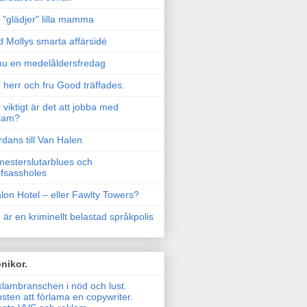
"glädjer" lilla mamma
 Mollys smarta affärsidé
u en medelåldersfredag
 herr och fru Good träffades.
 viktigt är det att jobba med
lam?
rdans till Van Halen
esterslutarblues och
fsassholes
lon Hotel – eller Fawlty Towers?
 är en kriminellt belastad språkpolis
nikor.
lambranschen i nöd och lust.
sten att förlama en copywriter.