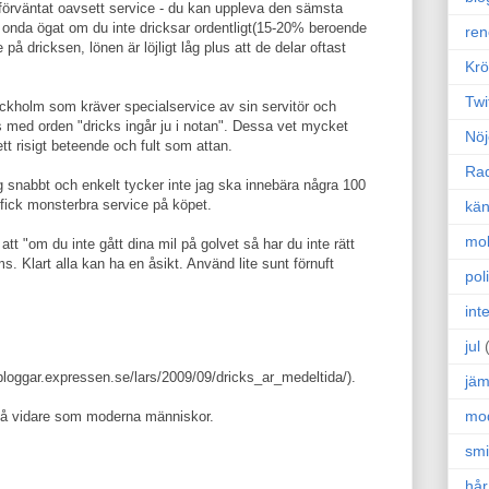
r förväntat oavsett service - du kan uppleva den sämsta
 onda ögat om du inte dricksar ordentligt(15-20% beroende
ren
på dricksen, lönen är löjligt låg plus att de delar oftast
Krö
Twi
tockholm som kräver specialservice av sin servitör och
 med orden "dricks ingår ju i notan". Dessa vet mycket
Nöj
r ett risigt beteende och fult som attan.
Ra
 snabbt och enkelt tycker inte jag ska innebära några 100
 fick monsterbra service på köpet.
kän
mo
 "om du inte gått dina mil på golvet så har du inte rätt
ms. Klart alla kan ha en åsikt. Använd lite sunt förnuft
poli
int
jul
/bloggar.expressen.se/lars/2009/09/dricks_ar_medeltida/).
jäm
mo
 gå vidare som moderna människor.
sm
hår