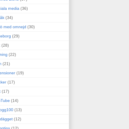
iala media
(36)
råk
(34)
rö med omnejd
(30)
teborg
(29)
t
(28)
ning
(22)
m
(21)
ensioner
(19)
ker
(17)
t
(17)
uTube
(14)
logg100
(13)
dägget
(12)
ggtips
(12)