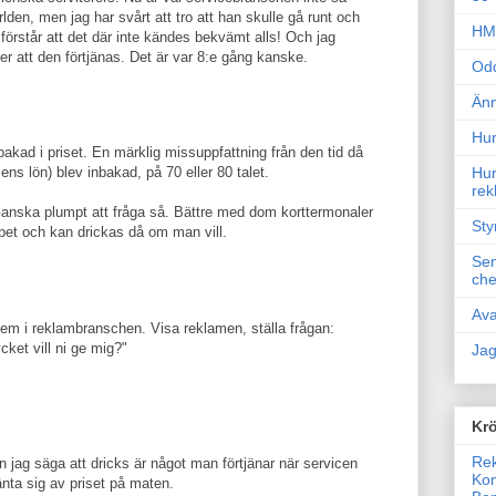
lden, men jag har svårt att tro att han skulle gå runt och
HM 
, förstår att det där inte kändes bekvämt alls! Och jag
ker att den förtjänas. Det är var 8:e gång kanske.
Odd
Änn
Hur
nbakad i priset. En märklig missuppfattning från den tid då
ens lön) blev inbakad, på 70 eller 80 talet.
Hur
rek
. Ganska plumpt att fråga så. Bättre med dom korttermonaler
Sty
ppet och kan drickas då om man vill.
Sem
che
Ava
stem i reklambranschen. Visa reklamen, ställa frågan:
ket vill ni ge mig?"
Jag
Krö
Rek
jag säga att dricks är något man förtjänar när servicen
Kon
änta sig av priset på maten.