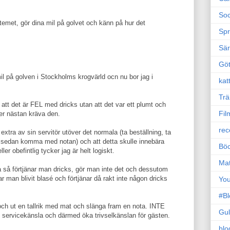
Soc
temet, gör dina mil på golvet och känn på hur det
Sp
Sä
Gö
l på golven i Stockholms krogvärld ocn nu bor jag i
kat
Trä
r att det är FEL med dricks utan att det var ett plumt och
Fil
ler nästan kräva den.
rec
extra av sin servitör utöver det normala (ta beställning, ta
 sedan komma med notan) och att detta skulle innebära
Böc
ller obefintlig tycker jag är helt logiskt.
Ma
ra så förtjänar man dricks, gör man inte det och dessutom
har man blivit blasé och förtjänar då rakt inte någon dricks
Yo
#B
 och ut en tallrik med mat och slänga fram en nota. INTE
Gul
ervicekänsla och därmed öka trivselkänslan för gästen.
blo