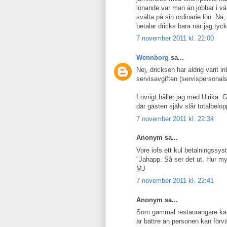
lönande var man än jobbar i vär
svälta på sin ordinarie lön. Nä
betalar dricks bara när jag tyc
7 november 2011 kl. 22:00
Wennborg
sa...
Nej, dricksen har aldrig varit i
servisavgiften (servispersonals
I övrigt håller jag med Ulrika
där gästen själv slår totalbelo
7 november 2011 kl. 22:34
Anonym sa...
Vore iofs ett kul betalningssy
"Jahapp. Så ser det ut. Hur myc
MJ
7 november 2011 kl. 22:41
Anonym sa...
Som gammal restaurangare kan 
är bättre än personen kan förv