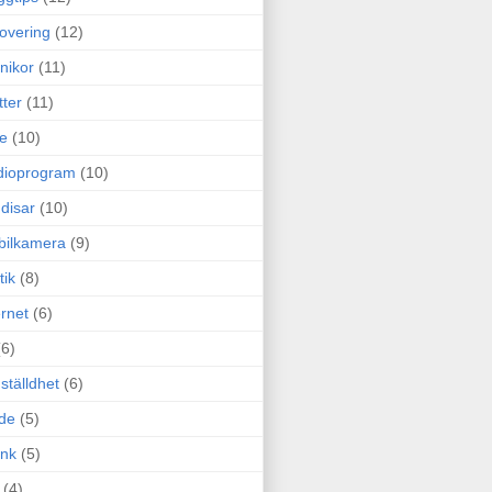
overing
(12)
nikor
(11)
tter
(11)
e
(10)
dioprogram
(10)
disar
(10)
bilkamera
(9)
tik
(8)
ernet
(6)
(6)
ställdhet
(6)
de
(5)
ink
(5)
(4)