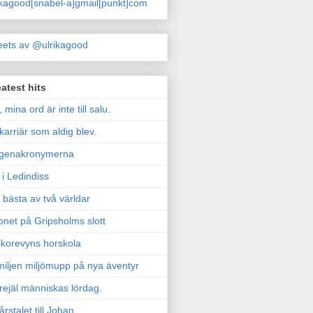
ikagood[snabel-a]gmail[punkt]com
ets av @ulrikagood
atest hits
, mina ord är inte till salu.
karriär som aldig blev.
genakronymerna
i Ledindiss
 bästa av två världar
onet på Gripsholms slott
korevyns horskola
iljen miljömupp på nya äventyr
rejäl människas lördag.
årstalet till Johan