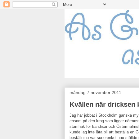
måndag 7 november 2011
Kvällen när dricksen 
Jag har jobbat i Stockholm ganska myc
ensam på den krog som ligger närmast S
stamhak för kändisar och Östermalmsbo
kunde jag inte låta bli att beställa en 
beställning var superenkel, jag ställde 