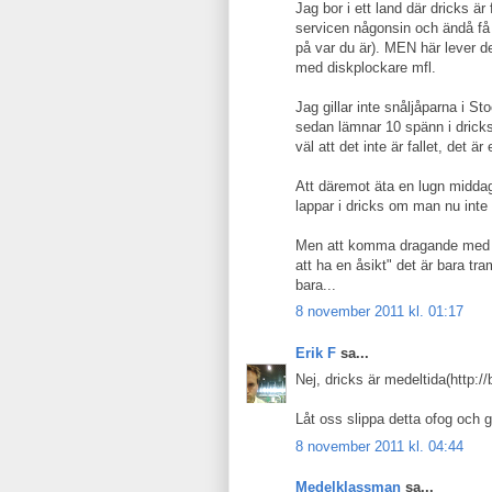
Jag bor i ett land där dricks ä
servicen någonsin och ändå få
på var du är). MEN här lever de 
med diskplockare mfl.
Jag gillar inte snåljåparna i S
sedan lämnar 10 spänn i dricks
väl att det inte är fallet, det ä
Att däremot äta en lugn middag
lappar i dricks om man nu inte
Men att komma dragande med att
att ha en åsikt" det är bara tra
bara...
8 november 2011 kl. 01:17
Erik F
sa...
Nej, dricks är medeltida(http:/
Låt oss slippa detta ofog och
8 november 2011 kl. 04:44
Medelklassman
sa...