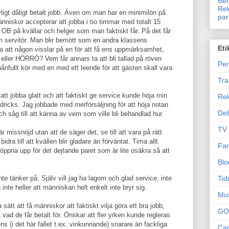
Ben
Rek
ävligt dåligt betalt jobb. Även om man har en minimilön på
par
änniskor accepterar att jobba i tio timmar med totalt 15
t OB på kvällar och helger som man faktiskt får. På det får
m servitör. Man blir bemött som en andra klassens
Eti
 att någon visslar på en för att få ens uppmärksamhet,
h, eller HÖRRÖ? Vem får annars ta att bli tallad på röven
Per
ånfullt kör med en med ett leende för att gästen skall vara
Tr
att jobba glatt och att faktiskt ge service kunde höja min
Re
n dricks. Jag jobbade med merförsäljning för att höja notan
Deb
h såg till att känna av vem som ville bli behandlad hur.
TV
 missnöjd utan att de säger det, se till att vara på rätt
 bidra till att kvällen blir gladare än förväntat. Tima allt
Fam
öppna upp för det dejtande paret som är lite osäkra så att
Blo
Tid
e tänker på. Själv vill jag ha lagom och glad service, inte
 inte heller att människan helt enkelt inte bryr sig.
Mu
a sätt att få människor att faktiskt vilja göra ett bra jobb,
GO
 vad de får betalt för. Önskar att fler yrken kunde regleras
s (i det här fallet t.ex. vinkunnande) snarare än fackliga
Can