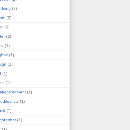
edning
(2)
cats
(2)
or
(2)
ter
(2)
liv
(1)
gbok
(1)
ign
(1)
t
(1)
dis
(1)
itationsmoment
(1)
odifestival
(1)
nik
(1)
görenhet
(1)
r
(1)