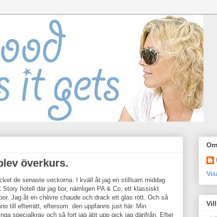
Om
blev överkurs.
Vis
ket de senaste veckorna. I kväll åt jag en stillsam middag
tory hotell där jag bor, nämligen PA & Co, ett klassiskt
r. Jag åt en chèvre chaude och drack ett glas rött. Och så
Vil
Gino till efterrätt, eftersom den uppfanns just här. Min
inga specialkrav och så fort jag ätit upp gick jag därifrån. Efter