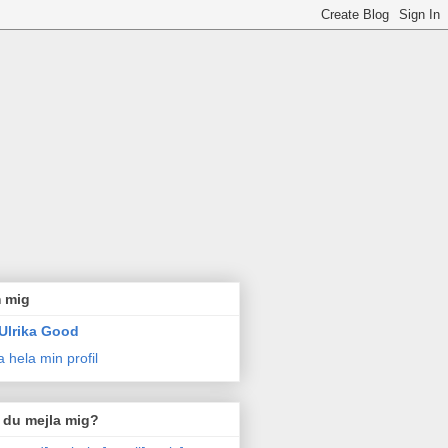
 mig
Ulrika Good
a hela min profil
l du mejla mig?