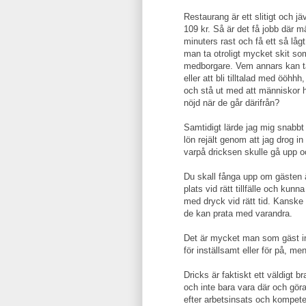
Restaurang är ett slitigt och j
109 kr. Så är det få jobb där m
minuters rast och få ett så låg
man ta otroligt mycket skit so
medborgare. Vem annars kan ta
eller att bli tilltalad med ööhh
och stå ut med att människor h
nöjd när de går därifrån?
Samtidigt lärde jag mig snabbt 
lön rejält genom att jag drog i
varpå dricksen skulle gå upp oc
Du skall fånga upp om gästen är
plats vid rätt tillfälle och kunna
med dryck vid rätt tid. Kanske 
de kan prata med varandra.
Det är mycket man som gäst int
för inställsamt eller för på, men
Dricks är faktiskt ett väldigt br
och inte bara vara där och göra
efter arbetsinsats och kompeten