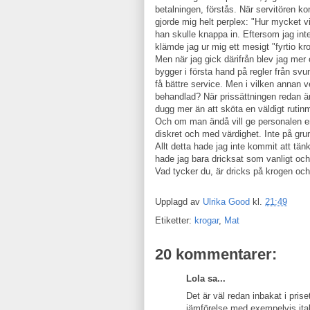
betalningen, förstås. När servitören k
gjorde mig helt perplex: "Hur mycket v
han skulle knappa in. Eftersom jag inte
klämde jag ur mig ett mesigt "fyrtio k
Men när jag gick därifrån blev jag mer o
bygger i första hand på regler från svu
få bättre service. Men i vilken annan v
behandlad? När prissättningen redan är 
dugg mer än att sköta en väldigt rutin
Och om man ändå vill ge personalen en 
diskret och med värdighet. Inte på gru
Allt detta hade jag inte kommit att tän
hade jag bara dricksat som vanligt och k
Vad tycker du, är dricks på krogen och 
Upplagd av
Ulrika Good
kl.
21:49
Etiketter:
krogar
,
Mat
20 kommentarer:
Lola sa...
Det är väl redan inbakat i pris
jämförelse med exempelvis ital