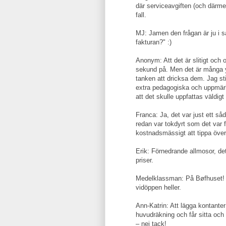
där serviceavgiften (och därmed 
fall.
MJ: Jamen den frågan är ju i så
fakturan?" :)
Anonym: Att det är slitigt och o
sekund på. Men det är många 
tanken att dricksa dem. Jag stic
extra pedagogiska och uppmär
att det skulle uppfattas väldigt
Franca: Ja, det var just ett såd
redan var tokdyrt som det var f
kostnadsmässigt att tippa över
Erik: Förnedrande allmosor, det
priser.
Medelklassman: På Bøfhuset! 
vidöppen heller.
Ann-Katrin: Att lägga kontanter 
huvudräkning och får sitta o
– nej tack!