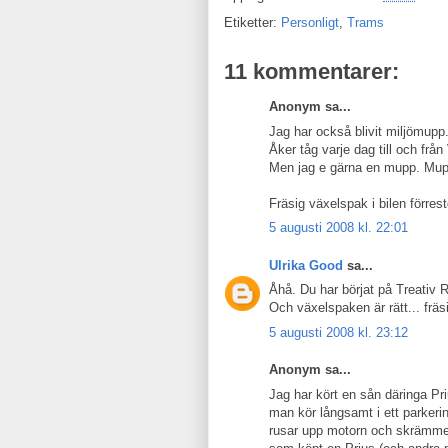
Etiketter:
Personligt
,
Trams
11 kommentarer:
Anonym sa...
Jag har också blivit miljömupp
Åker tåg varje dag till och fr
Men jag e gärna en mupp. Mup
Fräsig växelspak i bilen förres
5 augusti 2008 kl. 22:01
Ulrika Good
sa...
Åhå. Du har börjat på Treativ R
Och växelspaken är rätt... fräs
5 augusti 2008 kl. 23:12
Anonym sa...
Jag har kört en sån däringa Priu
man kör långsamt i ett parker
rusar upp motorn och skrämmer