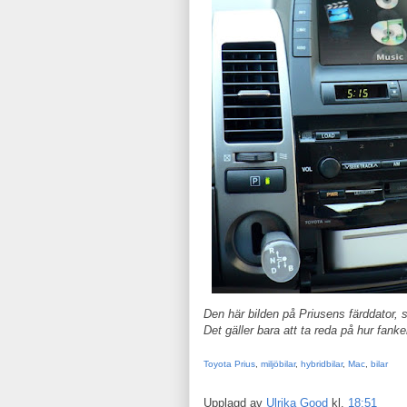
Den här bilden på Priusens färddator, s
Det gäller bara att ta reda på hur fanke
Toyota Prius
,
miljöbilar
,
hybridbilar
,
Mac
,
bilar
Upplagd av
Ulrika Good
kl.
18:51