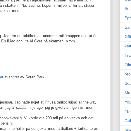
ljöbilar) att hela vägtullsystemet snart havererar och
rån skatten. "Nä, vad nu, köper ni miljöbilar för att slippa
Soc
. räknat med.
Sp
Sä
g. Jag tror att taktiken att anamma miljömuppen rakt ut är
Gö
e. En iMac och lite Al Gore på skärmen. Vrom.
kat
Trä
Fil
rec
är
avsnittet av South Park!
Böc
Ma
Yo
esusar. Jag hade nöjet at Priusa (miljöcruisa) all the way
om jag är såååå miljö äger jag ju givetvis ingen bil, men
#B
ånboksvänlig. Vi körde c:a 200 mil på en vecka och det
Gul
e bensin.
an inte håller på och joxar med farthållare + fartkameror.
blo