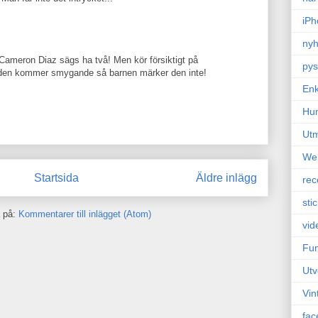
iPh
nyh
 Cameron Diaz sägs ha två! Men kör försiktigt på
pys
är den kommer smygande så barnen märker den inte!
Enk
Hu
Ut
We
Startsida
Äldre inlägg
rec
sti
 på:
Kommentarer till inlägget (Atom)
vid
Fun
Utv
Vin
fac