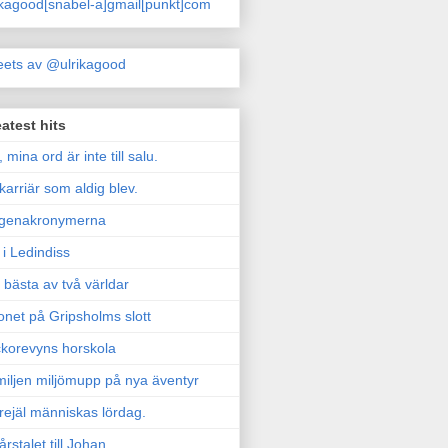
ikagood[snabel-a]gmail[punkt]com
ets av @ulrikagood
atest hits
, mina ord är inte till salu.
karriär som aldig blev.
genakronymerna
i Ledindiss
 bästa av två världar
onet på Gripsholms slott
korevyns horskola
iljen miljömupp på nya äventyr
rejäl människas lördag.
årstalet till Johan