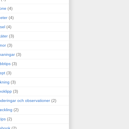
one
(4)
eter
(4)
sel
(4)
äter
(3)
mor
(3)
maningar
(3)
bbtips
(3)
ept
(3)
ckning
(3)
eoklipp
(3)
deringar och observationer
(2)
eckling
(2)
tips
(2)
ebook
(2)