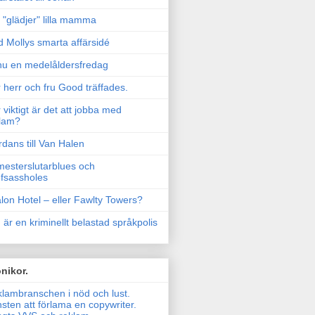
"glädjer" lilla mamma
 Mollys smarta affärsidé
u en medelåldersfredag
 herr och fru Good träffades.
 viktigt är det att jobba med
lam?
rdans till Van Halen
esterslutarblues och
fsassholes
lon Hotel – eller Fawlty Towers?
 är en kriminellt belastad språkpolis
nikor.
lambranschen i nöd och lust.
sten att förlama en copywriter.