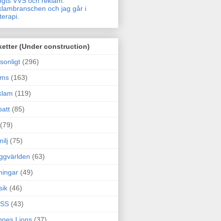
gts VVS och reklam.
lambranschen och jag går i
terapi.
ketter (Under construction)
sonligt
(296)
ams
(163)
klam
(119)
att
(85)
(79)
ilj
(75)
ggvärlden
(63)
ningar
(49)
sik
(46)
SS
(43)
nes Lions
(37)