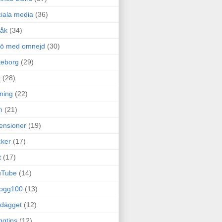
iala media
(36)
råk
(34)
rö med omnejd
(30)
teborg
(29)
t
(28)
ning
(22)
m
(21)
ensioner
(19)
ker
(17)
t
(17)
uTube
(14)
logg100
(13)
dägget
(12)
ggtips
(12)