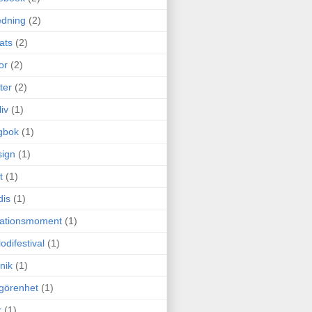
edning
(2)
cats
(2)
or
(2)
ter
(2)
liv
(1)
gbok
(1)
ign
(1)
t
(1)
dis
(1)
itationsmoment
(1)
odifestival
(1)
nik
(1)
görenhet
(1)
r
(1)