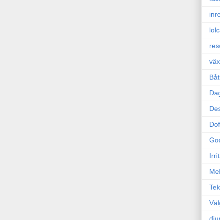
inr
lol
res
väx
Båt
Da
Des
Dof
Go
Irr
Mel
Tek
Väl
dju