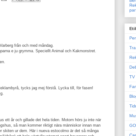
Ben
Rek
par
Eti
Per
.
ån Varberg från och med måndag.
Tr
parna e ju grymma. Speciellt Animal och Kakmonstret.
Re
ten.
Deb
TV
Fam
eklambyrå, tycks jag mej förstå. Lycka till, för fasen!
ig.
Blo
Tid
Mu
s ett år och gillade det hela tiden. Motorn hörs ju inte när
ingshus, så man kommer riktigt nära människor innan man
GO
 skiten ur dem. Här i nueva estocolmo är det så många
Can