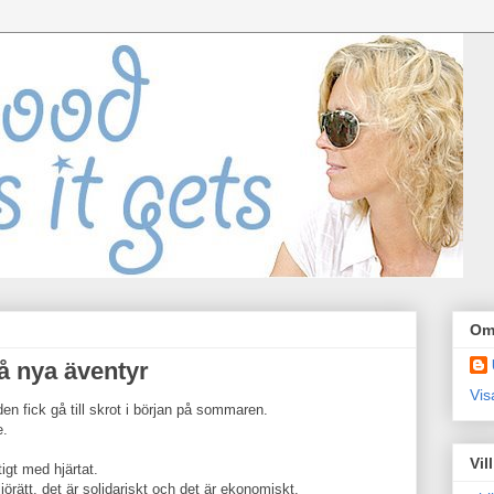
Om
å nya äventyr
Vis
den fick gå till skrot i början på sommaren.
e.
Vil
igt med hjärtat.
iljörätt, det är solidariskt och det är ekonomiskt.