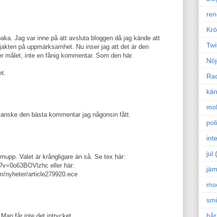
ren
Krö
baka. Jag var inne på att avsluta bloggen då jag kände att
Twi
 jakten på uppmärksamhet. Nu inser jag att det är den
er målet, inte en fånig kommentar. Som den här.
Nöj
et.
Ra
kän
mo
kanske den bästa kommentar jag någonsin fått.
poli
int
jul
jömupp. Valet är krångligare än så. Se tex här:
?v=0o63BOVlzhc eller här:
jäm
m/nyheter/article279920.ece
mo
sm
hår
 Man får inte det intrycket...