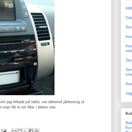
HM 
Odd
Änn
Hur
Hur
rek
Sty
Sem
che
Ava
Jag
om jag hittade på nätet, ser däremot jättesexig ut.
n man får in sin Mac i bilens inre.
Krö
Rek
Kon