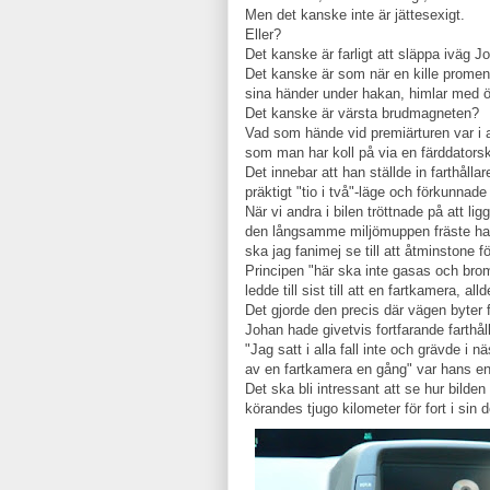
Men det kanske inte är jättesexigt.
Eller?
Det kanske är farligt att släppa iväg J
Det kanske är som när en kille promener
sina händer under hakan, himlar med ög
Det kanske är värsta brudmagneten?
Vad som hände vid premiärturen var i al
som man har koll på via en färddators
Det innebar att han ställde in farthålla
präktigt "tio i två"-läge och förkunnad
När vi andra i bilen tröttnade på att lig
den långsamme miljömuppen fräste han ir
ska jag fanimej se till att åtminstone för
Principen "här ska inte gasas och bro
ledde till sist till att en fartkamera, a
Det gjorde den precis där vägen byter fr
Johan hade givetvis fortfarande farthå
"Jag satt i alla fall inte och grävde i
av en fartkamera en gång" var hans e
Det ska bli intressant att se hur bilden
körandes tjugo kilometer för fort i sin