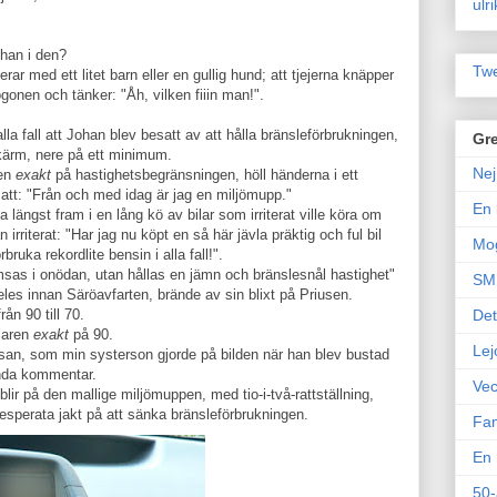
ulr
ohan i den?
Twe
ar med ett litet barn eller en gullig hund; att tjejerna knäpper
onen och tänker: "Åh, vilken fiiin man!".
la fall att Johan blev besatt av att hålla bränsleförbrukningen,
Gre
kärm, nere på ett minimum.
Nej
ren
exakt
på hastighetsbegränsningen, höll händerna i ett
e att: "Från och med idag är jag en miljömupp."
En 
ga längst fram i en lång kö av bilar som irriterat ville köra om
riterat: "Har jag nu köpt en så här jävla präktig och ful bil
Mo
bruka rekordlite bensin i alla fall!".
msas i onödan, utan hållas en jämn och bränslesnål hastighet"
SM 
lldeles innan Säröavfarten, brände av sin blixt på Priusen.
ån 90 till 70.
Det
llaren
exakt
på 90.
Lej
 näsan, som min systerson gjorde på bilden när han blev bustad
nda kommentar.
Vec
 blir på den mallige miljömuppen, med tio-i-två-rattställning,
 desperata jakt på att sänka bränsleförbrukningen.
Fam
En 
50-