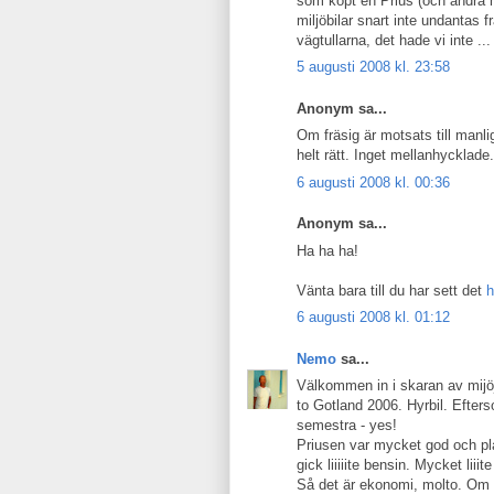
som köpt en Prius (och andra mi
miljöbilar snart inte undantas f
vägtullarna, det hade vi inte ..
5 augusti 2008 kl. 23:58
Anonym sa...
Om fräsig är motsats till manli
helt rätt. Inget mellanhycklad
6 augusti 2008 kl. 00:36
Anonym sa...
Ha ha ha!
Vänta bara till du har sett det
h
6 augusti 2008 kl. 01:12
Nemo
sa...
Välkommen in i skaran av mijöj
to Gotland 2006. Hyrbil. Efters
semestra - yes!
Priusen var mycket god och pl
gick liiiiite bensin. Mycket liiit
Så det är ekonomi, molto. Om m