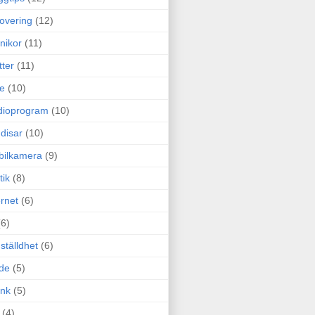
overing
(12)
nikor
(11)
tter
(11)
e
(10)
dioprogram
(10)
disar
(10)
bilkamera
(9)
tik
(8)
ernet
(6)
(6)
ställdhet
(6)
de
(5)
ink
(5)
(4)