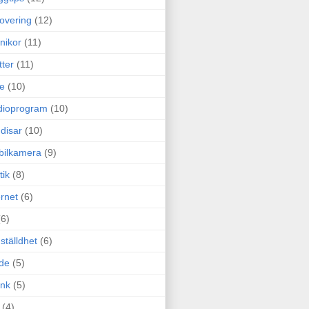
overing
(12)
nikor
(11)
tter
(11)
e
(10)
dioprogram
(10)
disar
(10)
bilkamera
(9)
tik
(8)
ernet
(6)
(6)
ställdhet
(6)
de
(5)
ink
(5)
(4)