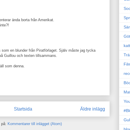
Soc
Sp
enterar ända borta från Amerikat.
inte?!
Sä
Gö
kat
 som en blunder från Piratförlaget. Själv måste jag tycka
Trä
en på Guillou och texten tillsammans.
Fil
väll som denna.
rec
Böc
Ma
Yo
Startsida
Äldre inlägg
#B
Gul
 på:
Kommentarer till inlägget (Atom)
blo