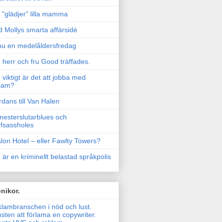
"glädjer" lilla mamma
 Mollys smarta affärsidé
u en medelåldersfredag
 herr och fru Good träffades.
 viktigt är det att jobba med
lam?
rdans till Van Halen
esterslutarblues och
fsassholes
lon Hotel – eller Fawlty Towers?
 är en kriminellt belastad språkpolis
nikor.
lambranschen i nöd och lust.
sten att förlama en copywriter.