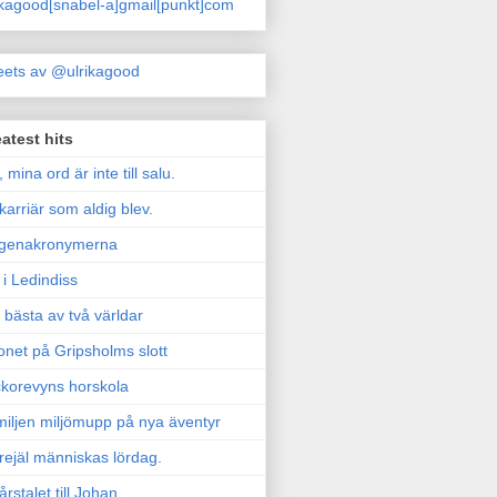
ikagood[snabel-a]gmail[punkt]com
ets av @ulrikagood
atest hits
, mina ord är inte till salu.
karriär som aldig blev.
genakronymerna
i Ledindiss
 bästa av två världar
onet på Gripsholms slott
korevyns horskola
iljen miljömupp på nya äventyr
rejäl människas lördag.
årstalet till Johan