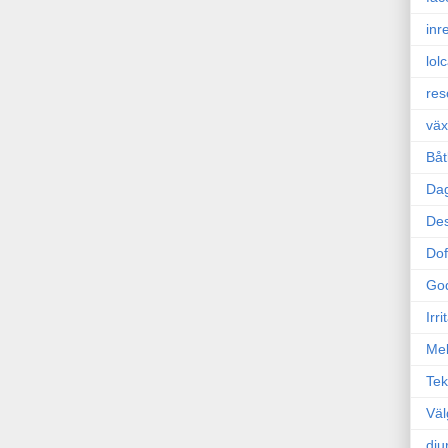
inr
lol
res
väx
Båt
Da
Des
Dof
Go
Irr
Mel
Tek
Väl
dju