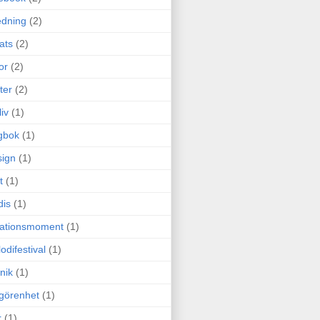
edning
(2)
cats
(2)
or
(2)
ter
(2)
liv
(1)
gbok
(1)
ign
(1)
t
(1)
dis
(1)
itationsmoment
(1)
odifestival
(1)
nik
(1)
görenhet
(1)
r
(1)