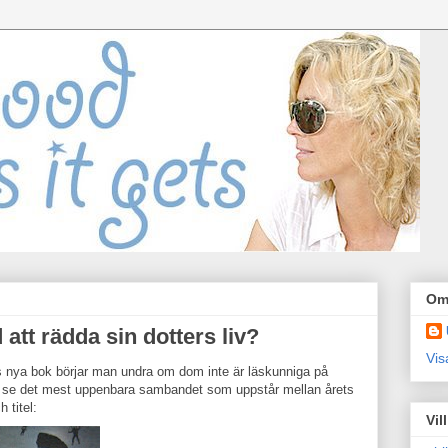
Om
 att rädda sin dotters liv?
Vis
s nya bok börjar man undra om dom inte är läskunniga på
inte se det mest uppenbara sambandet som uppstår mellan årets
 titel:
Vil