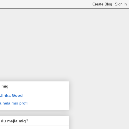
 mig
Ulrika Good
a hela min profil
l du mejla mig?