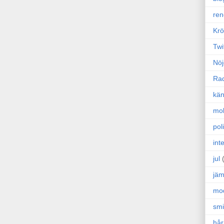
ren
Krö
Twi
Nöj
Ra
kän
mo
poli
int
jul
jäm
mo
sm
hår