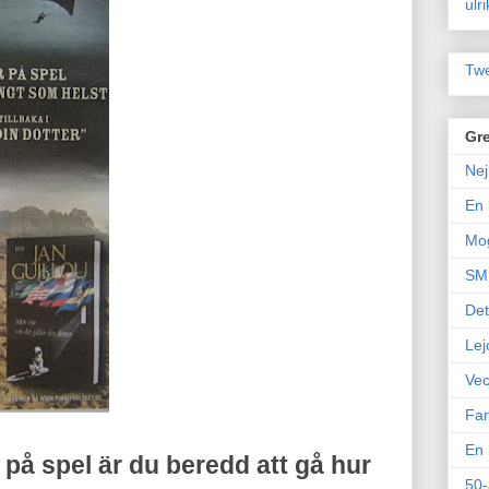
ulr
Twe
Gre
Nej
En 
Mo
SM 
Det
Lej
Vec
Fam
En 
r på spel är du beredd att gå hur
50-