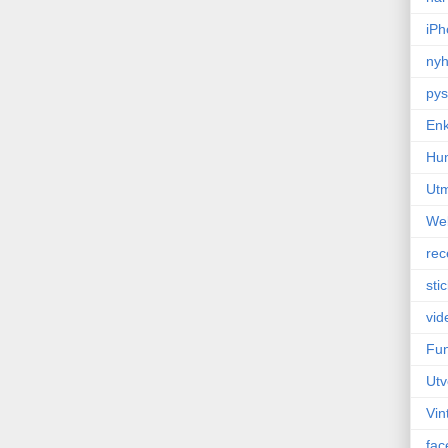
iPh
nyh
pys
Enk
Hu
Ut
We
rec
sti
vid
Fun
Utv
Vin
fac