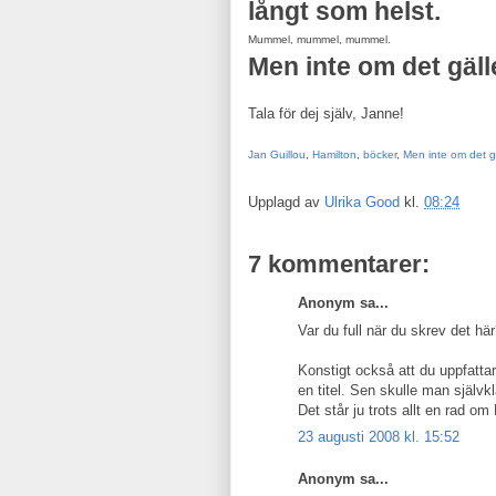
långt som helst.
Mummel, mummel, mummel.
Men inte om det gälle
Tala för dej själv, Janne!
Jan Guillou
,
Hamilton
,
böcker
,
Men inte om det gä
Upplagd av
Ulrika Good
kl.
08:24
7 kommentarer:
Anonym sa...
Var du full när du skrev det hä
Konstigt också att du uppfatta
en titel. Sen skulle man själv
Det står ju trots allt en rad o
23 augusti 2008 kl. 15:52
Anonym sa...