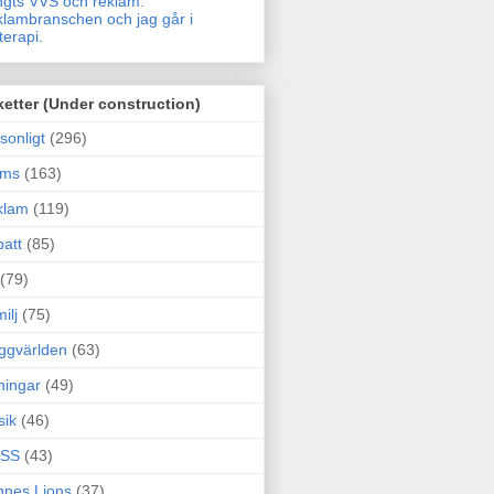
gts VVS och reklam.
lambranschen och jag går i
terapi.
ketter (Under construction)
sonligt
(296)
ams
(163)
klam
(119)
att
(85)
(79)
ilj
(75)
ggvärlden
(63)
ningar
(49)
sik
(46)
SS
(43)
nes Lions
(37)