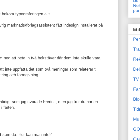
Ben
Rek
par
e bakom typograferingen alls.
vrig marknads/förlagsassistent fått indesign installerat på
Eti
Per
Tr
m nog att peta in två bokstäver där dom inte skulle vara.
Re
Deb
att inte uppfatta det som två meningar som relaterar till
ering och formgivning.
TV
Fam
Blo
idigt som jag svarade Fredric, men jag tror du har en
i farten.
Tid
Mu
GO
t som du. Hur kan man inte?
Can