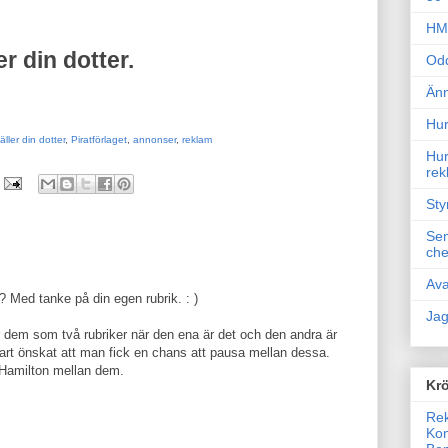
HM 
r din dotter.
Odd
Änn
Hur
ller din dotter
,
Piratförlaget
,
annonser
,
reklam
Hur
rek
Sty
Sem
che
Ava
r? Med tanke på din egen rubrik. : )
Jag
r dem som två rubriker när den ena är det och den andra är
klart önskat att man fick en chans att pausa mellan dessa.
m Hamilton mellan dem.
Krö
Rek
Kon