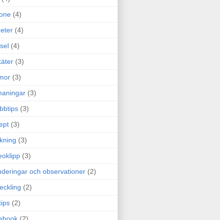
one
(4)
eter
(4)
sel
(4)
äter
(3)
mor
(3)
maningar
(3)
bbtips
(3)
ept
(3)
ckning
(3)
eoklipp
(3)
deringar och observationer
(2)
eckling
(2)
tips
(2)
ebook
(2)