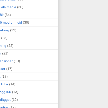
iala media
(36)
råk
(34)
rö med omnejd
(30)
teborg
(29)
t
(28)
ning
(22)
m
(21)
ensioner
(19)
ker
(17)
t
(17)
uTube
(14)
logg100
(13)
dägget
(12)
ggtips
(12)