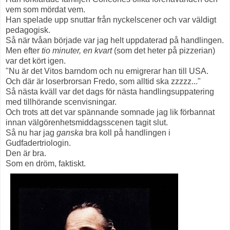
vem som mördat vem.
Han spelade upp snuttar från nyckelscener och var väldigt
pedagogisk.
Så när tvåan började var jag helt uppdaterad på handlingen.
Men efter
tio minuter, en kvart
(som det heter på pizzerian)
var det kört igen.
"Nu är det Vitos barndom och nu emigrerar han till USA.
Och där är loserbrorsan Fredo, som alltid ska zzzzz..."
Så nästa kväll var det dags för nästa handlingsuppatering
med tillhörande scenvisningar.
Och trots att det var spännande somnade jag lik förbannat
innan välgörenhetsmiddagsscenen tagit slut.
Så nu har jag
ganska
bra koll på handlingen i
Gudfadertriologin.
Den är bra.
Som en dröm, faktiskt.