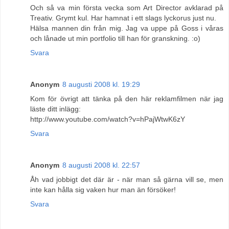
Och så va min första vecka som Art Director avklarad på
Treativ. Grymt kul. Har hamnat i ett slags lyckorus just nu.
Hälsa mannen din från mig. Jag va uppe på Goss i våras
och lånade ut min portfolio till han för granskning. :o)
Svara
Anonym
8 augusti 2008 kl. 19:29
Kom för övrigt att tänka på den här reklamfilmen när jag
läste ditt inlägg:
http://www.youtube.com/watch?v=hPajWtwK6zY
Svara
Anonym
8 augusti 2008 kl. 22:57
Åh vad jobbigt det där är - när man så gärna vill se, men
inte kan hålla sig vaken hur man än försöker!
Svara