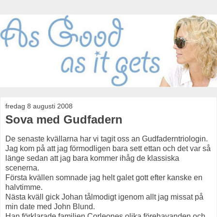
fredag 8 augusti 2008
Sova med Gudfadern
De senaste kvällarna har vi tagit oss an Gudfaderntriologin.
Jag kom på att jag förmodligen bara sett ettan och det var så
länge sedan att jag bara kommer ihåg de klassiska
scenerna.
Första kvällen somnade jag helt galet gott efter kanske en
halvtimme.
Nästa kväll gick Johan tålmodigt igenom allt jag missat på
min date med John Blund.
Han förklarade familjen Corleones olika förehavanden och