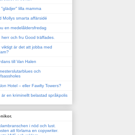
"glädjer" lilla mamma
 Mollys smarta affärsidé
u en medelåldersfredag
 herr och fru Good träffades.
 viktigt är det att jobba med
lam?
rdans till Van Halen
esterslutarblues och
fsassholes
lon Hotel – eller Fawlty Towers?
 är en kriminellt belastad språkpolis
nikor.
lambranschen i nöd och lust.
sten att förlama en copywriter.