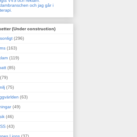
gts VVS och reklam.
lambranschen och jag går i
terapi.
ketter (Under construction)
sonligt
(296)
ams
(163)
klam
(119)
att
(85)
(79)
ilj
(75)
ggvärlden
(63)
ningar
(49)
sik
(46)
SS
(43)
nes Lions
(37)