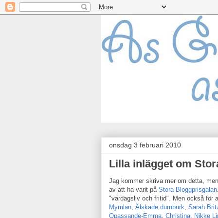
onsdag 3 februari 2010
Lilla inlägget om Stor
Jag kommer skriva mer om detta, men jus
av att ha varit på
Stora Bloggprisgalan
"vardagsliv och fritid". Men också för a
Mymlan
,
Älskade dumburk
,
Sarah Brit
Opassande-Emma
,
Christina
,
Nikke Li