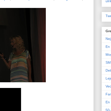
ulr
Twe
Gre
Nej
En 
Mo
SM 
Det
Lej
Vec
Fam
En 
50-