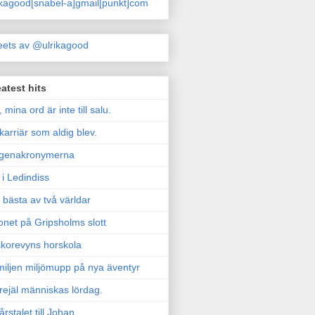
ikagood[snabel-a]gmail[punkt]com
ets av @ulrikagood
atest hits
, mina ord är inte till salu.
karriär som aldig blev.
genakronymerna
i Ledindiss
 bästa av två världar
onet på Gripsholms slott
korevyns horskola
iljen miljömupp på nya äventyr
rejäl människas lördag.
årstalet till Johan