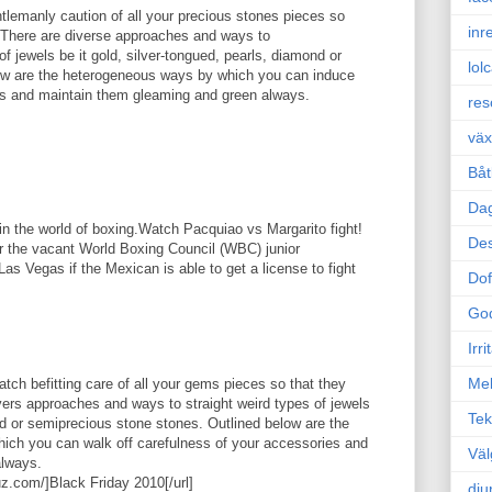
ntlemanly caution of all your precious stones pieces so
inr
e. There are diverse approaches and ways to
 jewels be it gold, silver-tongued, pearls, diamond or
lol
low are the heterogeneous ways by which you can induce
es and maintain them gleaming and green always.
res
väx
Båt
Da
in the world of boxing.Watch Pacquiao vs Margarito fight!
Des
or the vacant World Boxing Council (WBC) junior
as Vegas if the Mexican is able to get a license to fight
Dof
Go
Irr
Mel
tch befitting care of all your gems pieces so that they
divers approaches and ways to straight weird types of jewels
Tek
ond or semiprecious stone stones. Outlined below are the
hich you can walk off carefulness of your accessories and
Väl
lways.
uz.com/]Black Friday 2010[/url]
dju