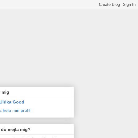
 mig
Ulrika Good
a hela min profil
l du mejla mig?