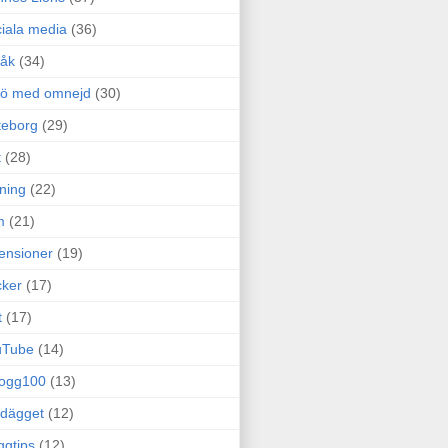
iala media
(36)
råk
(34)
rö med omnejd
(30)
teborg
(29)
t
(28)
ning
(22)
m
(21)
ensioner
(19)
ker
(17)
t
(17)
uTube
(14)
logg100
(13)
dägget
(12)
ggtips
(12)