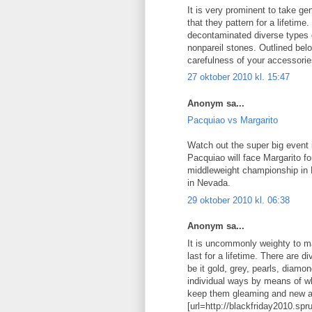
It is very prominent to take ge
that they pattern for a lifetim
decontaminated diverse types of
nonpareil stones. Outlined be
carefulness of your accessori
27 oktober 2010 kl. 15:47
Anonym sa...
Pacquiao vs Margarito
Watch out the super big event 
Pacquiao will face Margarito f
middleweight championship in L
in Nevada.
29 oktober 2010 kl. 06:38
Anonym sa...
It is uncommonly weighty to ma
last for a lifetime. There are 
be it gold, grey, pearls, diam
individual ways by means of w
keep them gleaming and new a
[url=http://blackfriday2010.spr