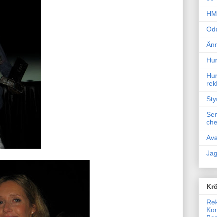
HM 
Odd
Änn
Hur
Hur
rek
Sty
Sem
che
Ava
Jag
Krö
Rek
Kon