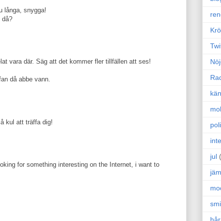
 du långa, snygga!
ren
 då?
Krö
Twi
Nöj
t vara där. Säg att det kommer fler tillfällen att ses!
Ra
ffan då abbe vann.
kän
mo
kul att träffa dig!
poli
int
jul
oking for something interesting on the Internet, i want to
jäm
mo
sm
hår