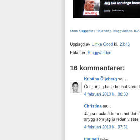
Stora bloggpriset
,
Heja Abbe
,
bloggvärlden
,
ICA-
Upplagd av
Ulrika Good
kl.
23:43
Etiketter:
Bloggvärlden
16 kommentarer:
Kristina Öijeberg
sa...
Önskar jag hade kunnat vara dä
4 februari 2010 kl. 00:33
Christina
sa...
Jag ser också fram emot det lång
snygg som jag ju redan visste 
4 februari 2010 kl. 07:51
mumari
sa...