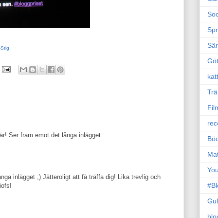
Soc
Sp
Sä
Stig
Gö
kat
Trä
Fil
rec
r! Ser fram emot det långa inlägget.
Böc
Ma
Yo
a inlägget ;) Jätteroligt att få träffa dig! Lika trevlig och
#B
iofs!
Gul
blo