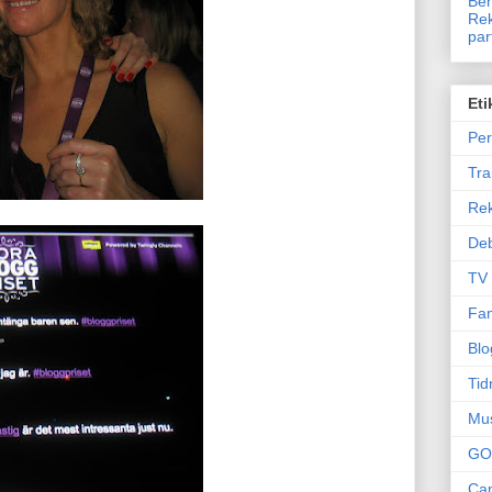
Ben
Rek
par
Eti
Per
Tr
Re
Deb
TV
Fam
Blo
Tid
Mu
GO
Can