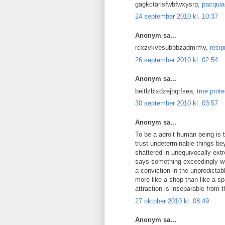
gagkctarlsfwbfwxysrp,
pacquia
24 september 2010 kl. 10:37
Anonym sa...
rcxzvkvesubbbzadmrmv,
recip
26 september 2010 kl. 02:54
Anonym sa...
beitlzblxdzejbqtfsea,
true prot
30 september 2010 kl. 03:57
Anonym sa...
To be a adroit human being is t
trust undeterminable things be
shattered in unequivocally ex
says something exceedingly weig
a conviction in the unpredictab
more like a shop than like a sp
attraction is inseparable from th
27 oktober 2010 kl. 08:49
Anonym sa...