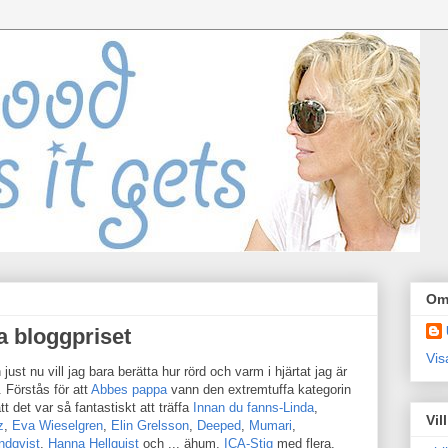
Om
a bloggpriset
Vis
t nu vill jag bara berätta hur rörd och varm i hjärtat jag är
. Förstås för att
Abbes pappa
vann den extremtuffa kategorin
tt det var så fantastiskt att träffa
Innan du fanns-Linda
,
Vil
z
,
Eva Wieselgren
,
Elin Grelsson
,
Deeped
,
Mumari
,
ndqvist
,
Hanna Hellquist
och ... ähum,
ICA-Stig
med flera,