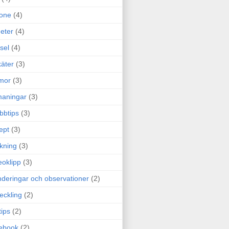
one
(4)
eter
(4)
sel
(4)
äter
(3)
mor
(3)
maningar
(3)
bbtips
(3)
ept
(3)
ckning
(3)
eoklipp
(3)
deringar och observationer
(2)
eckling
(2)
tips
(2)
ebook
(2)