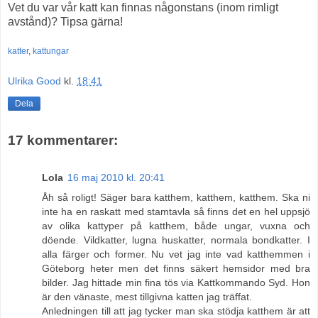
Vet du var vår katt kan finnas någonstans (inom rimligt
avstånd)? Tipsa gärna!
katter
,
kattungar
Ulrika Good
kl.
18:41
Dela
17 kommentarer:
Lola
16 maj 2010 kl. 20:41
Åh så roligt! Säger bara katthem, katthem, katthem. Ska ni
inte ha en raskatt med stamtavla så finns det en hel uppsjö
av olika kattyper på katthem, både ungar, vuxna och
döende. Vildkatter, lugna huskatter, normala bondkatter. I
alla färger och former. Nu vet jag inte vad katthemmen i
Göteborg heter men det finns säkert hemsidor med bra
bilder. Jag hittade min fina tös via Kattkommando Syd. Hon
är den vänaste, mest tillgivna katten jag träffat.
Anledningen till att jag tycker man ska stödja katthem är att