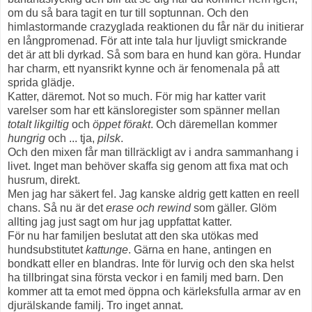
om du så bara tagit en tur till soptunnan. Och den
himlastormande crazyglada reaktionen du får när du initierar
en långpromenad. För att inte tala hur ljuvligt smickrande
det är att bli dyrkad. Så som bara en hund kan göra. Hundar
har charm, ett nyansrikt kynne och är fenomenala på att
sprida glädje.
Katter, däremot. Not so much. För mig har katter varit
varelser som har ett känsloregister som spänner mellan
totalt likgiltig
och
öppet förakt
. Och däremellan kommer
hungrig
och ... tja,
pilsk
.
Och den mixen får man tillräckligt av i andra sammanhang i
livet. Inget man behöver skaffa sig genom att fixa mat och
husrum, direkt.
Men jag har säkert fel. Jag kanske aldrig gett katten en reell
chans. Så nu är det
erase och rewind
som gäller. Glöm
allting jag just sagt om hur jag uppfattat katter.
För nu har familjen beslutat att den ska utökas med
hundsubstitutet
kattunge
. Gärna en hane, antingen en
bondkatt eller en blandras. Inte för lurvig och den ska helst
ha tillbringat sina första veckor i en familj med barn. Den
kommer att ta emot med öppna och kärleksfulla armar av en
djurälskande familj. Tro inget annat.