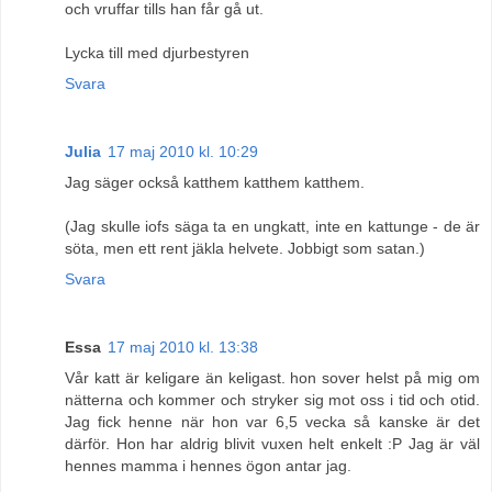
och vruffar tills han får gå ut.
Lycka till med djurbestyren
Svara
Julia
17 maj 2010 kl. 10:29
Jag säger också katthem katthem katthem.
(Jag skulle iofs säga ta en ungkatt, inte en kattunge - de är
söta, men ett rent jäkla helvete. Jobbigt som satan.)
Svara
Essa
17 maj 2010 kl. 13:38
Vår katt är keligare än keligast. hon sover helst på mig om
nätterna och kommer och stryker sig mot oss i tid och otid.
Jag fick henne när hon var 6,5 vecka så kanske är det
därför. Hon har aldrig blivit vuxen helt enkelt :P Jag är väl
hennes mamma i hennes ögon antar jag.