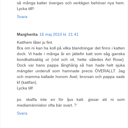
så många katter överges och verkligen behöver nya hem.
Lycka till!!
Svara
Margherita
16 maj 2010 kl. 21:41
Katthem låter ju fint.
Bra om ni kan ha koll på vilka blandningar det finns i katten
dock. Vi hade i många år en jättefin katt som såg ganska
bondkattsaktig ut (röd och vit, hette således Axl Rose).
Dock var hans pappa långhårig så han hade helt sjuka
mängder underull som hamnade precis ÖVERALLT. Jag
och mamma kallade honom Axel, brorsan och pappa sade
kf (kattfan).
Lycka till!
ps. skaffa inte en för ljus katt. gissar att ni som
mediamänniskor ofta bär svart..?
Svara