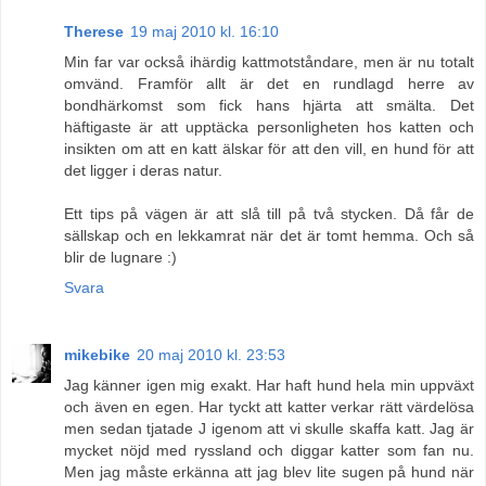
Therese
19 maj 2010 kl. 16:10
Min far var också ihärdig kattmotståndare, men är nu totalt
omvänd. Framför allt är det en rundlagd herre av
bondhärkomst som fick hans hjärta att smälta. Det
häftigaste är att upptäcka personligheten hos katten och
insikten om att en katt älskar för att den vill, en hund för att
det ligger i deras natur.
Ett tips på vägen är att slå till på två stycken. Då får de
sällskap och en lekkamrat när det är tomt hemma. Och så
blir de lugnare :)
Svara
mikebike
20 maj 2010 kl. 23:53
Jag känner igen mig exakt. Har haft hund hela min uppväxt
och även en egen. Har tyckt att katter verkar rätt värdelösa
men sedan tjatade J igenom att vi skulle skaffa katt. Jag är
mycket nöjd med ryssland och diggar katter som fan nu.
Men jag måste erkänna att jag blev lite sugen på hund när