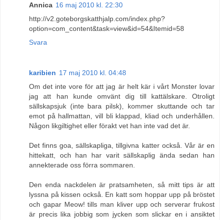
Annica
16 maj 2010 kl. 22:30
http://v2.goteborgskatthjalp.com/index.php?
option=com_content&task=view&id=54&Itemid=58
Svara
karibien
17 maj 2010 kl. 04:48
Om det inte vore för att jag är helt kär i vårt Monster lovar
jag att han kunde omvänt dig till kattälskare. Otroligt
sällskapsjuk (inte bara pilsk), kommer skuttande och tar
emot på hallmattan, vill bli klappad, kliad och underhållen.
Någon likgiltighet eller förakt vet han inte vad det är.
Det finns goa, sällskapliga, tillgivna katter också. Vår är en
hittekatt, och han har varit sällskaplig ända sedan han
annekterade oss förra sommaren.
Den enda nackdelen är pratsamheten, så mitt tips är att
lyssna på kissen också. En katt som hoppar upp på bröstet
och gapar Meow! tills man kliver upp och serverar frukost
är precis lika jobbig som jycken som slickar en i ansiktet