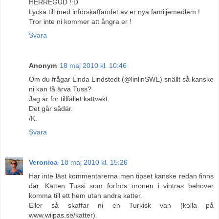
HERREGUD !:D
Lycka till med införskaffandet av er nya familjemedlem !
Tror inte ni kommer att ångra er !
Svara
Anonym
18 maj 2010 kl. 10:46
Om du frågar Linda Lindstedt (@linlinSWE) snällt så kanske
ni kan få ärva Tuss?
Jag är för tillfället kattvakt.
Det går sådär.
/K.
Svara
Veronica
18 maj 2010 kl. 15:26
Har inte läst kommentarerna men tipset kanske redan finns
där. Katten Tussi som förfrös öronen i vintras behöver
komma till ett hem utan andra katter.
Eller så skaffar ni en Turkisk van (kolla på
www.wiipas.se/katter).