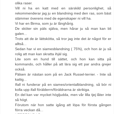
olika raser.
Vill ni ha en katt med en särskild personlighet, så
rekommenderar jag ju en blandning med den ras, som bäst
stämmer överens med de egenskaper ni vill ha.
Vi har en Birma, som ju är långhårig.
De sköter sin päls själva, men hårar ju så man kan bli
galen...
Trots att de är lättskötta, så tror jag inte det är något för er
alltså...
Sedan har vi en siamesblandning ( 75%), och hon är ju så
rolig att man kan skratta ihjäl sig.
Lite som en hund till sättet, och hon kan sitta på
kommando, och håller på att lära sig ett par andra grejer
också.
Pälsen är nästan som på en Jack Russel-terrier. - Inte så
kattig...
Ifall ni funderar på en siames/orientalblandning, så bör ni
kolla upp ifall förälderrn/föräldrarna är skrikiga.
En del kan var mycket högljudda, men vår lilla tjej låter inte
så högt.
Förutom när hon satte igång att löpa för första gången
förra veckan då...