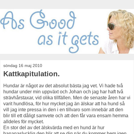
söndag 16 maj 2010
Kattkapitulation.
Hundar är något av det absolut bästa jag vet. Vi hade två
hundar under min uppväxt och Johan och jag har haft två
strävhårstaxar, vid olika tillfällen. Men de senaste åren har vi
varit hundlösa, för hur mycket jag än älskar att ha hund så
vill jag inte pressa in den i en tillvaro som innebär att den
blir till ett dåligt samvete och att den får vara ensam hemma
alldeles för mycket.
En stor del av det älskvärda med en hund är hur
bananaslycklig den blir att se dig när du kommer hem igen,