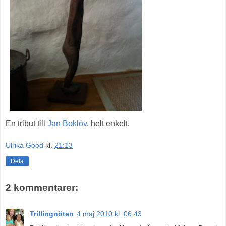
En tribut till
Jan Boklöv
, helt enkelt.
Ulrika Good
kl.
21:13
Dela
2 kommentarer:
Trillingnöten
4 maj 2010 kl. 06:43