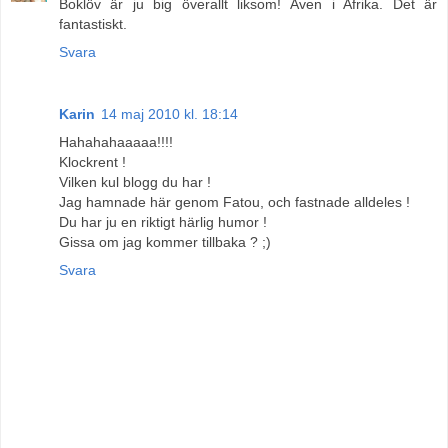
Boklöv är ju big överallt liksom! Även i Afrika. Det är
fantastiskt.
Svara
Karin
14 maj 2010 kl. 18:14
Hahahahaaaaa!!!!
Klockrent !
Vilken kul blogg du har !
Jag hamnade här genom Fatou, och fastnade alldeles !
Du har ju en riktigt härlig humor !
Gissa om jag kommer tillbaka ? ;)
Svara