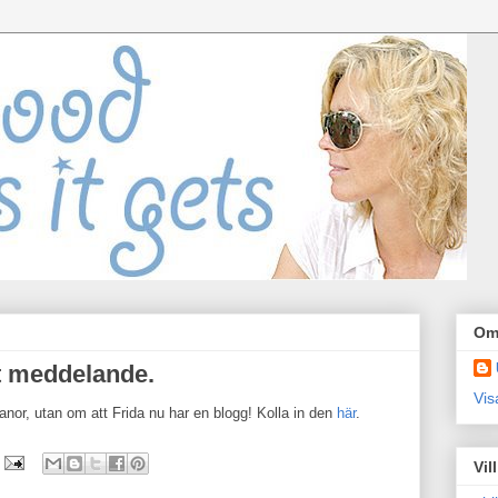
Om
igt meddelande.
Vis
nor, utan om att Frida nu har en blogg! Kolla in den
här
.
Vil