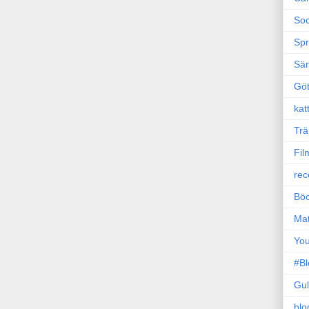
Soc
Sp
Sä
Gö
kat
Trä
Fil
rec
Böc
Ma
Yo
#B
Gul
blo