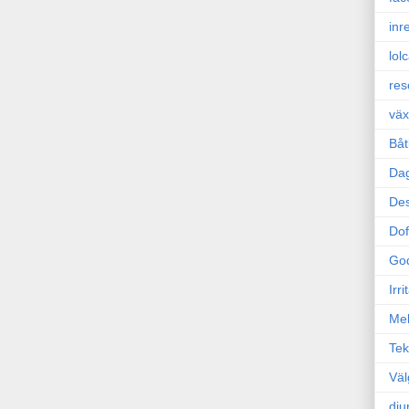
inr
lol
res
väx
Båt
Da
Des
Dof
Go
Irr
Mel
Tek
Väl
dju