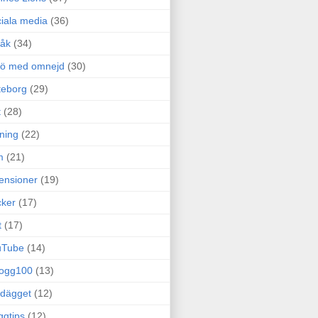
iala media
(36)
råk
(34)
rö med omnejd
(30)
teborg
(29)
t
(28)
ning
(22)
m
(21)
ensioner
(19)
ker
(17)
t
(17)
uTube
(14)
logg100
(13)
dägget
(12)
ggtips
(12)