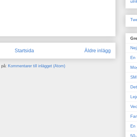
ulr
Twe
Gre
Nej
Startsida
Äldre inlägg
En 
 på:
Kommentarer till inlägget (Atom)
Mo
SM 
Det
Lej
Vec
Fam
En 
50-