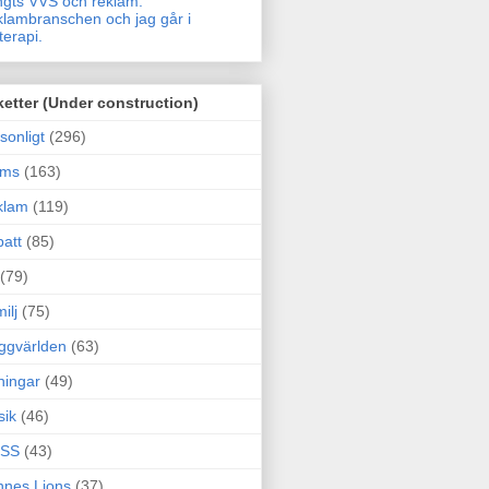
gts VVS och reklam.
lambranschen och jag går i
terapi.
ketter (Under construction)
sonligt
(296)
ams
(163)
klam
(119)
att
(85)
(79)
ilj
(75)
ggvärlden
(63)
ningar
(49)
sik
(46)
SS
(43)
nes Lions
(37)