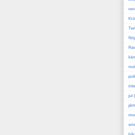
ren
Krö
Twi
Nöj
Ra
kän
mo
poli
int
jul
jäm
mo
sm
hår