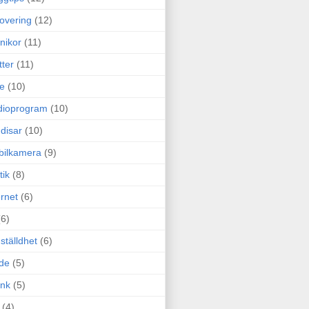
overing
(12)
nikor
(11)
tter
(11)
e
(10)
dioprogram
(10)
disar
(10)
bilkamera
(9)
tik
(8)
ernet
(6)
(6)
ställdhet
(6)
de
(5)
ink
(5)
(4)