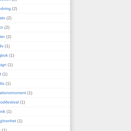
edning
(2)
cats
(2)
or
(2)
ter
(2)
liv
(1)
gbok
(1)
ign
(1)
t
(1)
dis
(1)
itationsmoment
(1)
odifestival
(1)
nik
(1)
görenhet
(1)
r
(1)