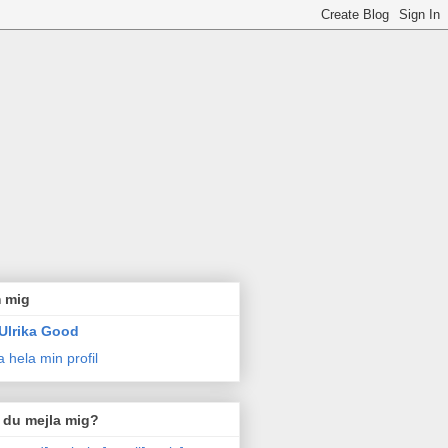
 mig
Ulrika Good
a hela min profil
l du mejla mig?