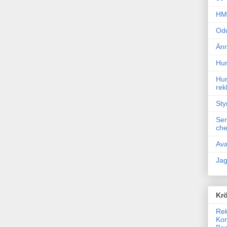
HM 
Odd
Änn
Hur
Hur
rek
Sty
Sem
che
Ava
Jag
Krö
Rek
Kon