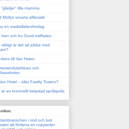
"glädjer" lilla mamma
 Mollys smarta affärsidé
u en medelåldersfredag
 herr och fru Good träffades.
 viktigt är det att jobba med
lam?
rdans till Van Halen
esterslutarblues och
fsassholes
lon Hotel – eller Fawlty Towers?
 är en kriminellt belastad språkpolis
nikor.
lambranschen i nöd och lust.
sten att förlama en copywriter.