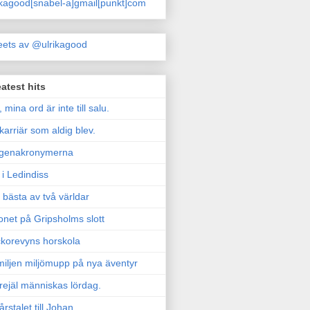
ikagood[snabel-a]gmail[punkt]com
ets av @ulrikagood
atest hits
, mina ord är inte till salu.
karriär som aldig blev.
genakronymerna
i Ledindiss
 bästa av två världar
onet på Gripsholms slott
korevyns horskola
iljen miljömupp på nya äventyr
rejäl människas lördag.
årstalet till Johan