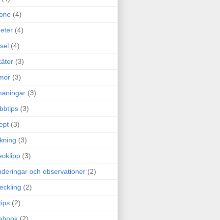
one
(4)
eter
(4)
sel
(4)
äter
(3)
mor
(3)
maningar
(3)
bbtips
(3)
ept
(3)
ckning
(3)
eoklipp
(3)
deringar och observationer
(2)
eckling
(2)
tips
(2)
ebook
(2)