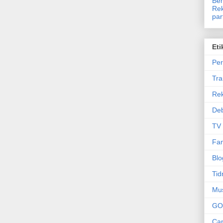
Ben
Rek
par
Eti
Per
Tr
Re
Deb
TV
Fam
Blo
Tid
Mu
GO
Can