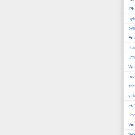
iPh
nyh
pys
Enk
Hu
Ut
We
rec
sti
vid
Fun
Utv
Vin
fac