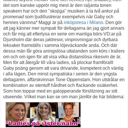
det som kanske upprör mig mest är den raljanta tonen
speakern har och den "skojiga" musiken à la
två ankor på
promenad
som ljudillustrerar exempelvis när Gaby och
hennes väninna* Maggi är på
inköpsresa i Milano
. Den gör
att jag känner mer sympati för deltagarna än jag gjort annars
och får mig att efterlysa en serie om manliga börs-VD:ar på
Djursholm där deras jaktresor, vinprovningar och dyrbara
leksaker framställs i samma löjeväckande anda. Och där
dessa män får göra aningslösa uttalanden som körs i trailers
om och om igen för att visa vilka distanslösa rikesvin de är.
Men för att återgår till våra ladies, så plockar framförallt
Gaby poäng genom att vara drivande, kompetent och vänlig
i alla lägen. Den minst sympatiska i serien är den yngsta
deltagaren, affärskvinnan Tone Oppenstam. Hon utstrålar en
kombination av stentuff hårdhet och flackande osäkerhet.
Som hon toppar med en galopperande förslitzning av sitt
utseende. Vilket man kan se om man jämför de här bilderna: