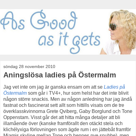
söndag 28 november 2010
Aningslösa ladies på Östermalm
Jag vet inte om jag är ganska ensam om att se
Ladies på
Östermalm
som går i TV4+, hur som helst har det inte blivit
någon större snackis. Men av någon anledning har jag ändå
fastnat och fascinerat sett allt som hittills visats om de tre
överklasskvinnorna Grete Qviberg, Gaby Borglund och Tone
Oppenstam. Visst går det att hitta många detaljer att bli
illamående över (kanske framförallt den otäckt stela och
klichélyxiga förlovningen som ägde rum i en jättebåt framför
Miamis skyline mellan Tone och hennes nye snubbe), men