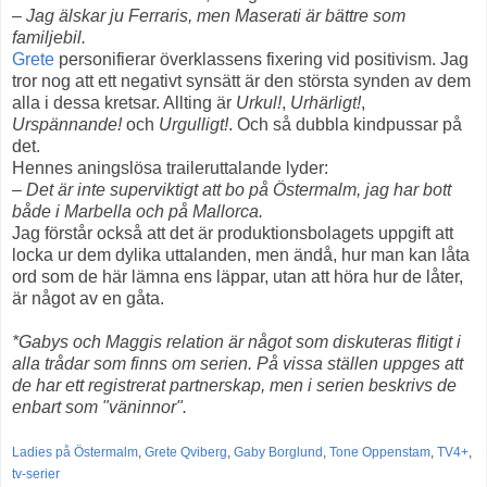
– Jag älskar ju Ferraris, men Maserati är bättre som
familjebil.
Grete
personifierar överklassens fixering vid positivism. Jag
tror nog att ett negativt synsätt är den största synden av dem
alla i dessa kretsar. Allting är
Urkul!
,
Urhärligt!
,
Urspännande!
och
Urgulligt!
. Och så dubbla kindpussar på
det.
Hennes aningslösa traileruttalande lyder:
– Det är inte superviktigt att bo på Östermalm, jag har bott
både i Marbella och på Mallorca.
Jag förstår också att det är produktionsbolagets uppgift att
locka ur dem dylika uttalanden, men ändå, hur man kan låta
ord som de här lämna ens läppar, utan att höra hur de låter,
är något av en gåta.
*Gabys och Maggis relation är något som diskuteras flitigt i
alla trådar som finns om serien. På vissa ställen uppges att
de har ett registrerat partnerskap, men i serien beskrivs de
enbart som "väninnor".
Ladies på Östermalm
,
Grete Qviberg
,
Gaby Borglund
,
Tone Oppenstam
,
TV4+
,
tv-serier