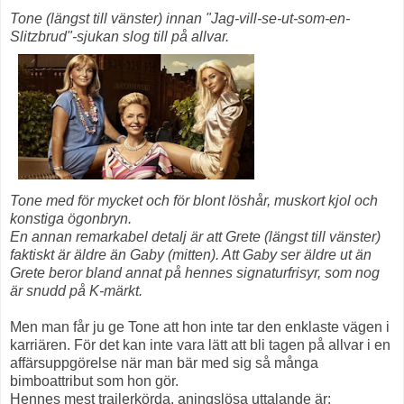
Tone (längst till vänster) innan "Jag-vill-se-ut-som-en-
Slitzbrud"-sjukan slog till på allvar.
Tone med för mycket och för blont löshår, muskort kjol och
konstiga ögonbryn.
En annan remarkabel detalj är att Grete (längst till vänster)
faktiskt är äldre än Gaby (mitten). Att Gaby ser äldre ut än
Grete beror bland annat på hennes signaturfrisyr, som nog
är snudd på K-märkt.
Men man får ju ge Tone att hon inte tar den enklaste vägen i
karriären. För det kan inte vara lätt att bli tagen på allvar i en
affärsuppgörelse när man bär med sig så många
bimboattribut som hon gör.
Hennes mest trailerkörda, aningslösa uttalande är: